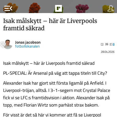
menu_open
Isak målskytt – här är Liverpools
framtid säkrad
Jonas jacobson
39
0
fotbollskanalen
28.04.2026
Isak målskytt – här är Liverpools framtid säkrad
PL-SPECIAL: Är Arsenal på väg att tappa titeln till City?
Alexander Isak har gjort sitt första ligamål på Anfield. I
Liverpool-tröjan, alltså. I 3-1-segern mot Crystal Palace
fick vi se LFC:s framtidsvision i aktion. Alexander Isak på
topp, med Florian Wirtz som parhäst strax bakom.
För visst är det så här vi kommer att få se Liverpool