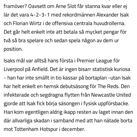
framöver? Oavsett om Arne Slot får stanna kvar eller ej
lär det vara 4-2-3-1 med rekordmännen Alexander Isak
och Florian Wirtz i de offensiva centrala huvudrollerna.
Det går helt enkelt inte att betala så mycket pengar för
två så bra spelare och sedan spela någon av dem ur
position.
Isaks mål var alltså hans första i Premier League för
Liverpool på Anfield. Det är ingen bisarr statistisk kuriosa
- han har inte smällt in tio kassar på bortaplan -utan Isak
har helt enkelt en hemsk debutsäsong för The Reds. Den
infekterade och segdragna flytten från Newcastle United
gjorde att Isak fick börja säsongen i fysisk uppförsbacke.
Han kom egentligen aldrig ikapp resten av laget innan den
där allvarliga skadan i samband med att han nätade borta
mot Tottenham Hotspur i december.