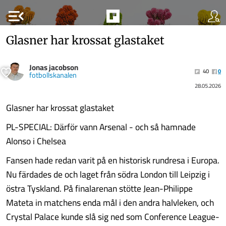
menu_open
Glasner har krossat glastaket
Jonas jacobson
40
0
fotbollskanalen
28.05.2026
Glasner har krossat glastaket
PL-SPECIAL: Därför vann Arsenal - och så hamnade
Alonso i Chelsea
Fansen hade redan varit på en historisk rundresa i Europa.
Nu färdades de och laget från södra London till Leipzig i
östra Tyskland. På finalarenan stötte Jean-Philippe
Mateta in matchens enda mål i den andra halvleken, och
Crystal Palace kunde slå sig ned som Conference League-