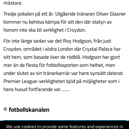
mästare.
Tredje pokalen på ett år. Utgående tränaren Oliver Glasner
kommer nu behöva kämpa för att den där statyn av
honom inte ska bli verklighet i Croydon.
För inte länge sedan var det Roy Hodgson, från just
Croydon, området i södra London där Crystal Palace har
sitt hem, som basade över de rödblå. Hodgson har gjort
mer än de flesta för fotbollssporten som helhet, men
under slutet av sin tränarkarriär var hans synsätt daterat.
Premier League-verkligheten bjöd på möjligheter som i
hans huvud fortfarande var........
© fotbollskanalen
We use cookies to provide some features and experiences in