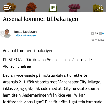
menu_open
Arsenal kommer tillbaka igen
Jonas jacobson
39
0
fotbollskanalen
31.05.2026
Arsenal kommer tillbaka igen
PL-SPECIAL: Därför vann Arsenal - och så hamnade
Alonso i Chelsea
Declan Rice visade på motståndskraft direkt efter
Arsenals 2-1-förlust borta mot Manchester City. Många,
inklusive jag själv, räknade med att City nu skulle spurta
hem titeln. Andemeningen från Rice var: "Vi kan
fortfarande vinna ligan". Rice fick rätt. Ligatiteln hamnade