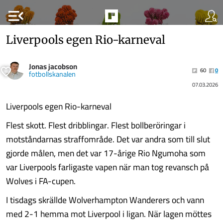
menu_open
Liverpools egen Rio-karneval
Jonas jacobson
60
0
fotbollskanalen
07.03.2026
Liverpools egen Rio-karneval
Flest skott. Flest dribblingar. Flest bollberöringar i
motståndarnas straffområde. Det var andra som till slut
gjorde målen, men det var 17-årige Rio Ngumoha som
var Liverpools farligaste vapen när man tog revansch på
Wolves i FA-cupen.
I tisdags skrällde Wolverhampton Wanderers och vann
med 2-1 hemma mot Liverpool i ligan. När lagen möttes