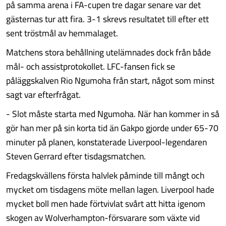
på samma arena i FA-cupen tre dagar senare var det
gästernas tur att fira. 3-1 skrevs resultatet till efter ett
sent tröstmål av hemmalaget.
Matchens stora behållning utelämnades dock från både
mål- och assistprotokollet. LFC-fansen fick se
påläggskalven Rio Ngumoha från start, något som minst
sagt var efterfrågat.
- Slot måste starta med Ngumoha. När han kommer in så
gör han mer på sin korta tid än Gakpo gjorde under 65-70
minuter på planen, konstaterade Liverpool-legendaren
Steven Gerrard efter tisdagsmatchen.
Fredagskvällens första halvlek påminde till mångt och
mycket om tisdagens möte mellan lagen. Liverpool hade
mycket boll men hade förtvivlat svårt att hitta igenom
skogen av Wolverhampton-försvarare som växte vid