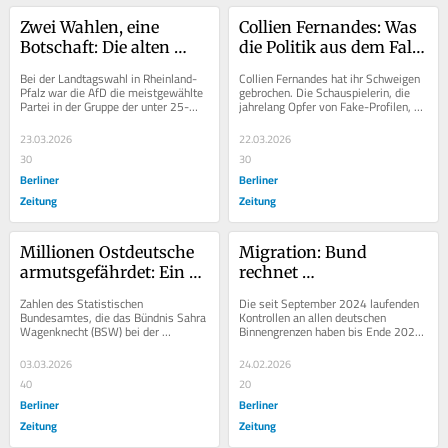
Zwei Wahlen, eine 
Collien Fernandes: Was 
Botschaft: Die alten 
die Politik aus dem Fall 
Lager lösen sich auf
Ulmen lernen will
Bei der Landtagswahl in Rheinland-
Collien Fernandes hat ihr Schweigen 
Pfalz war die AfD die meistgewählte 
gebrochen. Die Schauspielerin, die 
Partei in der Gruppe der unter 25-
jahrelang Opfer von Fake-Profilen, 
Jährigen. Laut Infratest dimap 
Deepfake-Pornografie und...
entschieden...
23.03.2026
22.03.2026
30
30
Berliner
Berliner
Zeitung
Zeitung
Millionen Ostdeutsche 
Migration: Bund 
armutsgefährdet: Ein 
rechnet 
Bundesland stürzt 
Millionenkosten für 
Zahlen des Statistischen 
Die seit September 2024 laufenden 
besonders dramatisch 
Grenzkontrollen vor
Bundesamtes, die das Bündnis Sahra 
Kontrollen an allen deutschen 
Wagenknecht (BSW) bei der 
Binnengrenzen haben bis Ende 2025 
ab
Bundesregierung angefragt hat und 
Kosten in Höhe von rund 140 
die der Berliner Zeitung...
Millionen Euro...
03.03.2026
24.02.2026
40
20
Berliner
Berliner
Zeitung
Zeitung