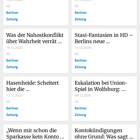
auf das Berliner 
40
ihre Friedlichkeit verlor
50
Stromnetz?
Berliner
Berliner
Zeitung
Zeitung
Was der Nahostkonflikt 
Stasi-Fantasien in HD – 
über Wahrheit verrät – 
Berlins neue 
und warum 
19.12.2025
Überwachungsarchitektur
14.12.2025
Deutschlands Debatte 
30
 erinnert an die DDR 
60
daran scheitert
Berliner
meiner Eltern
Berliner
Zeitung
Zeitung
Hasenheide: Scheitert 
Eskalation bei Union-
hier die 
Spiel in Wolfsburg: 
Migrationspolitik der 
12.12.2025
Schwere Vorwürfe 
09.12.2025
Grünen?
40
gegen Polizei
20
Berliner
Berliner
Zeitung
Zeitung
„Wenn mir schon die 
Kontokündigungen 
Sparkasse kein Konto 
ohne Grund: Was sagt 