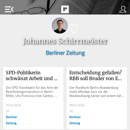
menu_open
Johannes Schirrmeister
Berliner Zeitung
SPD-Politikerin 
Entscheidung gefallen? 
schwänzt Arbeit und 
RBB soll Bruder von Ex-
macht Wahlkampf? Dos 
Minister Heil zum 
Die SPD-Kandidatin für das Amt der 
Der Rundfunk Berlin-Brandenburg 
Santos widerspricht 
Chefredakteur machen
Bezirksbürgermeisterin in Berlin-
steht offenbar kurz vor der 
Mitte, Uta Francisco Dos Santos, 
Neubesetzung seiner seit einem Jahr 
Vorwürfen
wehrt sich gegen schwere Vorwürfe. 
unbesetzten Chefredaktion. Berichten 
Die B.Z....
zufolge, unter...
10.04.2026
08.04.2026
20
20
Berliner
Berliner
Zeitung
Zeitung