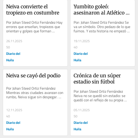
Neiva convierte el 
Yumbito goleó: 
tropiezo en costumbre
asesinaron al Atlético 
Huila
Por Johan Steed Ortiz Fernández Hay 
Por: Johan Steed Ortiz Fernández Se 
errores que enseñan, tropiezos que 
va un símbolo. Otro pedazo de lo que 
orientan y golpes que forman 
fuimos. Y esta historia no empezó 
carácter. Así lo escribí la semana 
hoy. El Atlético Huila dejará de...
pasada....
26.11.2025
19.11.2025
50
40
Diario del
Diario del
Huila
Huila
Neiva se cayó del podio
Crónica de un súper 
estadio sin fútbol
Por Johan Steed Ortiz Fernández 
Por Johan Steed Ortiz Fernández 
Mientras otras ciudades avanzan con 
Neiva no se quedó sin estadio: se 
rumbo, Neiva sigue sin despegar. 
quedó con el reflejo de su propia 
Hace unos años, Montería, Manizales 
improvisación. El Guillermo Plazas 
y Neiva...
Alcid es...
12.11.2025
05.11.2025
40
50
Diario del
Diario del
Huila
Huila