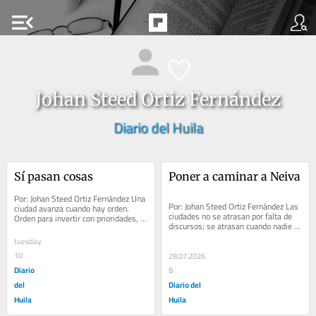
menu_open
Johan Steed Ortiz Fernández
Diario del Huila
Sí pasan cosas
Poner a caminar a Neiva
Por: Johan Steed Ortiz Fernández Una 
Por: Johan Steed Ortiz Fernández Las 
ciudad avanza cuando hay orden. 
ciudades no se atrasan por falta de 
Orden para invertir con prioridades, 
discursos; se atrasan cuando nadie 
orden para ejecutar obras que sí se...
las gerencia. Si me preguntaran qué...
tuesday
10
28.07.2026
Diario
8
del
Diario del
Huila
Huila