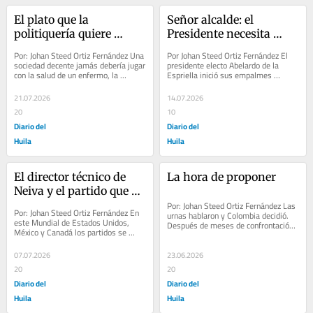
El plato que la 
Señor alcalde: el 
politiquería quiere 
Presidente necesita 
servirse
proyectos, no renders
Por: Johan Steed Ortiz Fernández Una 
Por Johan Steed Ortiz Fernández El 
sociedad decente jamás debería jugar 
presidente electo Abelardo de la 
con la salud de un enfermo, la 
Espriella inició sus empalmes 
seguridad de una familia y la...
regionales con las regiones. Más allá 
del acto...
21.07.2026
14.07.2026
20
10
Diario del
Diario del
Huila
Huila
El director técnico de 
La hora de proponer
Neiva y el partido que se 
está terminando
Por: Johan Steed Ortiz Fernández Las 
Por: Johan Steed Ortiz Fernández En 
urnas hablaron y Colombia decidió. 
este Mundial de Estados Unidos, 
Después de meses de confrontación 
México y Canadá los partidos se 
y polarización, el país eligió un...
ganan o se pierden en la cancha, no 
en las...
07.07.2026
23.06.2026
20
20
Diario del
Diario del
Huila
Huila