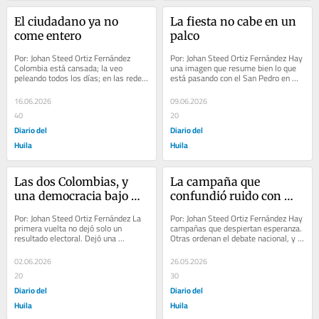
El ciudadano ya no 
La fiesta no cabe en un 
come entero
palco
Por: Johan Steed Ortiz Fernández 
Por: Johan Steed Ortiz Fernández Hay 
Colombia está cansada; la veo 
una imagen que resume bien lo que 
peleando todos los días; en las redes 
está pasando con el San Pedro en 
sociales, en los grupos de WhatsApp, 
Neiva: unos miran el desfile desde un 
en las...
palco...
16.06.2026
09.06.2026
40
20
Diario del
Diario del
Huila
Huila
Las dos Colombias, y 
La campaña que 
una democracia bajo 
confundió ruido con 
examen
país
Por: Johan Steed Ortiz Fernández La 
Por: Johan Steed Ortiz Fernández Hay 
primera vuelta no dejó solo un 
campañas que despiertan esperanza. 
resultado electoral. Dejó una 
Otras ordenan el debate nacional, y 
radiografía incómoda: Colombia 
algunas, de tanto gritar, terminan...
votó...
02.06.2026
26.05.2026
20
30
Diario del
Diario del
Huila
Huila