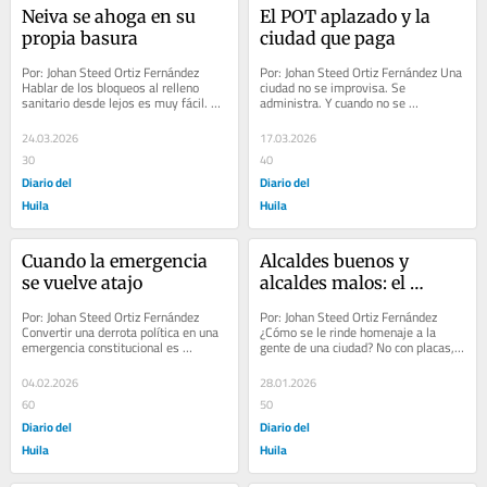
Neiva se ahoga en su 
El POT aplazado y la 
propia basura
ciudad que paga
Por: Johan Steed Ortiz Fernández 
Por: Johan Steed Ortiz Fernández Una 
Hablar de los bloqueos al relleno 
ciudad no se improvisa. Se 
sanitario desde lejos es muy fácil. Lo 
administra. Y cuando no se 
difícil es vivir al lado. Lo difícil es...
administra, se desordena, se 
fragmenta y se vuelve...
24.03.2026
17.03.2026
30
40
Diario del
Diario del
Huila
Huila
Cuando la emergencia 
Alcaldes buenos y 
se vuelve atajo
alcaldes malos: el 
respeto al opita
Por: Johan Steed Ortiz Fernández 
Por: Johan Steed Ortiz Fernández 
Convertir una derrota política en una 
¿Cómo se le rinde homenaje a la 
emergencia constitucional es 
gente de una ciudad? No con placas, 
confundir el mandato popular con un 
ni con frases bonitas, ni con videos 
poder sin...
editados...
04.02.2026
28.01.2026
60
50
Diario del
Diario del
Huila
Huila