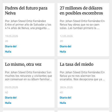
Padres del futuro para 
27 millones de dólares 
Neiva
en posibles escombros
Por: Johan Steed Ortiz Fernández 
Por: Johan Steed Ortiz Fernández En 
Entre el primer año de Salvador y los 
Neiva hay obras que no se caen 
414 años de Neiva, una pregunta 
solas. Las tumban primero la 
queda abierta: ¿qué ciudad vamos a...
improvisación. La plata tiene que 
dejar de sonar...
19.05.2026
12.05.2026
20
20
Diario del
Diario del
Huila
Huila
Lo mismo, otra vez
La tasa del miedo
Por: Johan Steed Ortiz Fernández Son 
Por: Johan Steed Ortiz Fernández En 
muchos los neivanos y visitantes que 
Neiva ya no nos alarman los 
aún conservan en su álbum familiar 
sicariatos. Nos decepciona que ya 
una foto en la pileta del Parque...
nos dé lo mismo porque nos 
acostumbramos. Otro...
05.05.2026
28.04.2026
40
40
Diario del
Diario del
Huila
Huila