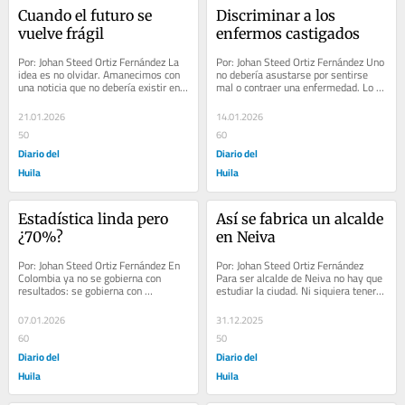
Cuando el futuro se 
Discriminar a los 
vuelve frágil
enfermos castigados
Por: Johan Steed Ortiz Fernández La 
Por: Johan Steed Ortiz Fernández Uno 
idea es no olvidar. Amanecimos con 
no debería asustarse por sentirse 
una noticia que no debería existir en 
mal o contraer una enfermedad. Lo 
Neiva: Ismael Rodríguez, un niño de...
que cada ciudadano paga mes a mes 
por salud...
21.01.2026
14.01.2026
50
60
Diario del
Diario del
Huila
Huila
Estadística linda pero 
Así se fabrica un alcalde 
¿70%?
en Neiva
Por: Johan Steed Ortiz Fernández En 
Por: Johan Steed Ortiz Fernández 
Colombia ya no se gobierna con 
Para ser alcalde de Neiva no hay que 
resultados: se gobierna con 
estudiar la ciudad. Ni siquiera tener 
porcentajes. Uno dice “70%” y 
método, disciplina, aunque sí, una...
pareciera que...
07.01.2026
31.12.2025
60
50
Diario del
Diario del
Huila
Huila