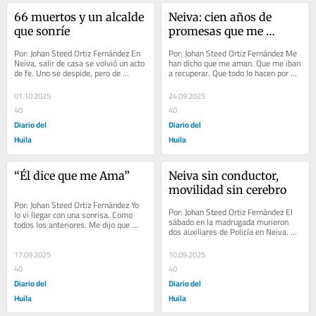
66 muertos y un alcalde 
Neiva: cien años de 
que sonríe
promesas que me 
empeoran
Por: Johan Steed Ortiz Fernández En 
Por: Johan Steed Ortiz Fernández Me 
Neiva, salir de casa se volvió un acto 
han dicho que me aman. Que me iban 
de fe. Uno se despide, pero de 
a recuperar. Que todo lo hacen por 
antemano debe encomendarse a Dios 
mí. Me pintan en vallas con lemas 
para...
dulces:...
01.10.2025
24.09.2025
40
40
Diario del
Diario del
Huila
Huila
“Él dice que me Ama”
Neiva sin conductor, 
movilidad sin cerebro
Por: Johan Steed Ortiz Fernández Yo 
Por: Johan Steed Ortiz Fernández El 
lo vi llegar con una sonrisa. Como 
sábado en la madrugada murieron 
todos los anteriores. Me dijo que 
dos auxiliares de Policía en Neiva. 
esta vez sería diferente. Que iba a...
Tenían 19 años. A esa edad apenas 
se...
17.09.2025
10.09.2025
40
40
Diario del
Diario del
Huila
Huila