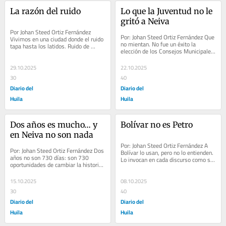
La razón del ruido
Lo que la Juventud no le 
gritó a Neiva
Por Johan Steed Ortiz Fernández 
Por: Johan Steed Ortiz Fernández Que 
Vivimos en una ciudad donde el ruido 
no mientan. No fue un éxito la 
tapa hasta los latidos. Ruido de 
elección de los Consejos Municipales 
promesas, de insultos, de 
de Juventudes (CMJ). El 84 % de la...
indiferencia. Pero el...
29.10.2025
22.10.2025
30
40
Diario del
Diario del
Huila
Huila
Dos años es mucho… y 
Bolívar no es Petro
en Neiva no son nada
Por: Johan Steed Ortiz Fernández A 
Por: Johan Steed Ortiz Fernández Dos 
Bolívar lo usan, pero no lo entienden. 
años no son 730 días: son 730 
Lo invocan en cada discurso como si 
oportunidades de cambiar la historia. 
pronunciar su nombre bastara para...
De hacer lo correcto, de corregir lo 
mal...
15.10.2025
08.10.2025
30
40
Diario del
Diario del
Huila
Huila