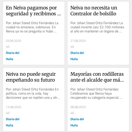
En Neiva pagamos por 
Neiva no necesita un 
seguridad y recibimos 
Contralor de bolsillo
terror
Por: Johan Steed Ortiz Fernández La 
Por: Johan Steed Ortiz Fernández La 
ciudad no amanece, sobrevive. En 
ciudad invierte casi $2.700 millones 
Neiva ya no se pregunta si hubo 
al año en mantener un órgano de 
muertos, sino cuántos. El conteo 
control que debería vigilar 
macabro lo...
celosamente...
03.09.2025
27.08.2025
40
40
Diario del
Diario del
Huila
Huila
Neiva no puede seguir 
Mayorías con rodilleras 
empeñando su futuro
ante el alcalde que más 
endeudará a Neiva
Por: Johan Steed Ortiz Fernández En 
Por: Johan Steed Ortiz Fernández 
política, como en la vida, hay 
Celebramos que Neiva haya 
decisiones que se repiten una y otra 
recuperado su categoría especial, 
vez, aunque la experiencia demuestre 
pérdida que conviene recordarlo, solo 
que no...
cuatro...
13.08.2025
06.08.2025
40
40
Diario del
Diario del
Huila
Huila