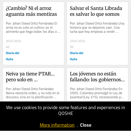
¿Cambio? Ni el arroz 
Salvar el Santa Librada 
aguanta más mentiras
es salvar lo que somos
Por: Johan Steed Ortiz Fernández El 
Por: Johan Steed Ortiz Fernández Una 
arroz no es solo un cultivo: es el 
historia que no dejamos caer. Una 
alimento que llega todos los días a la 
lucha que hoy empieza a rendir 
mesa de millones de familias...
frutos. Porque la educación sí tiene 
quien la...
30.07.2025
23.07.2025
40
50
Diario del
Diario del
Huila
Huila
Neiva ya tiene PTAR… 
Los jóvenes no están 
pero solo en 
fallando: los gobiernos 
consultorías
sí
Por: Johan Steed Ortiz Fernández 
Por: Johan Steed Ortiz Fernández En 
Neiva necesita orden, y no solo en el 
2005, Colombia promulgó la Ley de 
discurso; sino en la planificación 
Juventud (Ley 375), reconociendo por 
concreta, también en proyectos que...
primera vez a los jóvenes como 
sujetos...
We use cookies to provide some features and experiences in
16.07.2025
09.07.2025
QOSHE
50
50
Diario del
Diario del
More information
.
Close
Huila
Huila