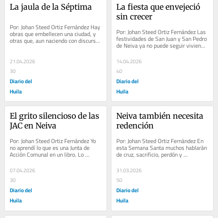
La jaula de la Séptima
La fiesta que envejeció 
sin crecer
Por: Johan Steed Ortiz Fernández Hay 
Por: Johan Steed Ortiz Fernández Las 
obras que embellecen una ciudad, y 
festividades de San Juan y San Pedro 
otras que, aun naciendo con discurso 
de Neiva ya no puede seguir viviendo 
de ornato, terminan retratando la 
de la nostalgia. Estamos ad-portas 
forma...
de...
21.04.2026
14.04.2026
30
40
Diario del
Diario del
Huila
Huila
El grito silencioso de las 
Neiva también necesita 
JAC en Neiva
redención
Por: Johan Steed Ortiz Fernández Yo 
Por: Johan Steed Ortiz Fernández En 
no aprendí lo que es una Junta de 
esta Semana Santa muchos hablarán 
Acción Comunal en un libro. Lo 
de cruz, sacrificio, perdón y 
aprendí en mi casa. Vi a mi papá 
resurrección. Pero Neiva sigue 
ser...
atrapada en su...
07.04.2026
31.03.2026
30
50
Diario del
Diario del
Huila
Huila