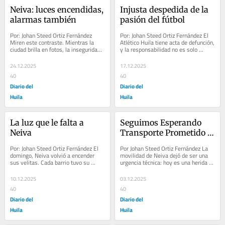
Neiva: luces encendidas, 
Injusta despedida de la 
alarmas también
pasión del fútbol
Por: Johan Steed Ortiz Fernández 
Por: Johan Steed Ortiz Fernández El 
Miren este contraste. Mientras la 
Atlético Huila tiene acta de defunción, 
ciudad brilla en fotos, la inseguridad 
y la responsabilidad no es solo 
sigue apagando la tranquilidad de 
ecuatoriana. A muchos les entretiene 
los...
el...
24.12.2025
17.12.2025
40
40
Diario del
Diario del
Huila
Huila
La luz que le falta a 
Seguimos Esperando 
Neiva
Transporte Prometido 
SETP
Por: Johan Steed Ortiz Fernández El 
Por Johan Steed Ortiz Fernández La 
domingo, Neiva volvió a encender 
movilidad de Neiva dejó de ser una 
sus velitas. Cada barrio tuvo su 
urgencia técnica: hoy es una herida 
propia ceremonia íntima, una mesa 
moral que atraviesa a la ciudad. 
en la...
Esa...
10.12.2025
03.12.2025
40
40
Diario del
Diario del
Huila
Huila