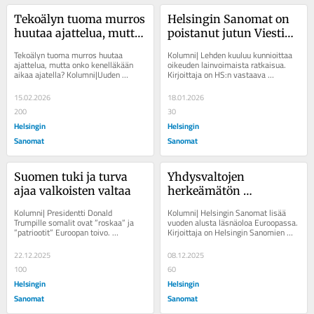
Tekoälyn tuoma murros 
Helsingin Sanomat on 
huutaa ajattelua, mutta 
poistanut jutun Viesti­
onko kenelläkään aikaa 
koe­keskuksesta
Tekoälyn tuoma murros huutaa 
Kolumni| Lehden kuuluu kunnioittaa 
ajatella?
ajattelua, mutta onko kenelläkään 
oikeuden lainvoimaista ratkaisua. 
aikaa ajatella? Kolumni|Uuden 
Kirjoittaja on HS:n vastaava 
ajattelu on hidasta, eikä työpaikoilla 
päätoimittaja. Hovioikeudessa 
ole varaa...
tuomioihin...
15.02.2026
18.01.2026
200
30
Helsingin
Helsingin
Sanomat
Sanomat
Suomen tuki ja turva 
Yhdysvaltojen 
ajaa valkoisten valtaa
herkeämätön 
seuraaminen vinouttaa 
Kolumni| Presidentti Donald 
Kolumni| Helsingin Sanomat lisää 
maailmankuvaamme
Trumpille somalit ovat ”roskaa” ja 
vuoden alusta läsnäoloa Euroopassa. 
”patriootit” Euroopan toivo. 
Kirjoittaja on Helsingin Sanomien 
Kirjoittaja on Helsingin Sanomien 
vastaava päätoimittaja. ” 
vastaava...
Voisitteko...
22.12.2025
08.12.2025
100
60
Helsingin
Helsingin
Sanomat
Sanomat