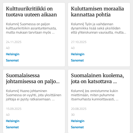
Kulttuurikritiikki on 
Kuluttamisen moraalia 
tuotava uuteen aikaan
kannattaa pohtia
Kolumni| Suomessa on paljon 
Kolumni| Työn ja vaihdannan 
kulttuurikritiikin asiantuntemusta, 
dynamiikka lisää sekä yksilöiden 
mutta mukaan tarvitaan myös 
että yhteiskunnan vaurautta, mutta 
aidosti uudenlaista ääntä ja uusia 
kaikki kuluttaminen ei ole hyväksi. ...
kerronnan tapoja. ...
24.11.2025
27.10.2025
40
40
Helsingin
Helsingin
Sanomat
Sanomat
Suomalaisessa 
Suomalainen kuolema, 
johtamisessa on paljon 
jota on katsottava 
parannettavaa
silmiin
Kolumni| Huono johtaminen 
Kolumni| Jos onnistumme kukin 
Suomessa on vyyhti, jota yksittäinen 
miettimään, miten puhumme 
johtaja ei pysty ratkaisemaan. 
itsemurhasta kunnioittavasti, 
Kirjoittaja on Helsingin Sanomien 
teemme kaikki osamme siihen, ettei 
vastaava...
aihe enää olisi tabu. ...
15.09.2025
20.08.2025
40
30
Helsingin
Helsingin
Sanomat
Sanomat