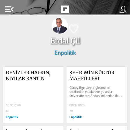
menu_open
Erdal Çil
Enpolitik
DENİZLER HALKIN, 
ŞEHRİMİN KÜLTÜR 
KIYILAR RANTIN
MAHFİLLERİ
Güney Ege Linyit İşletmeleri 
tarafından yapılan ve şu anda 
üniversite tarafından kullanılan iki 
adet dokuzar katlı binayı saymazsak 
Muğla...
16.06.2026
08.06.2026
40
20
Enpolitik
Enpolitik