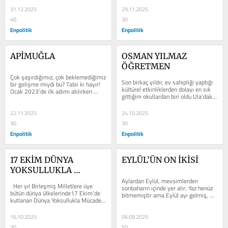
edemememden,...
maalesef...
31.12.2025
29.11.2025
40
30
Enpolitik
Enpolitik
APİMUĞLA
OSMAN YILMAZ 
ÖĞRETMEN
Çok şaşırdığımız, çok beklemediğimiz 
Son birkaç yıldır, ev sahipliği yaptığı 
bir gelişme miydi bu? Tabii ki hayır! 
kültürel etkinliklerden dolayı en sık 
Ocak 2023’de ilk adımı atılırken 
gittiğim okullardan biri oldu Ula’daki 
kalabalık destekçi...
Menteşe Sosyal...
22.11.2025
24.10.2025
30
30
Enpolitik
Enpolitik
17 EKİM DÜNYA 
EYLÜL’ÜN ON İKİSİ
YOKSULLUKLA 
MÜCADELE GÜNÜ
Aylardan Eylül, mevsimlerden 
  Her yıl Birleşmiş Milletlere üye 
sonbaharın içinde yer alır. Yaz henüz 
bütün dünya ülkelerinde17 Ekim’de 
bitmemiştir ama Eylül ayı gelmiş, 
kutlanan Dünya Yoksullukla Mücadele 
güz kapıdan başını uzatmış olsa...
Günü, sadece bir...
16.10.2025
06.09.2025
30
50