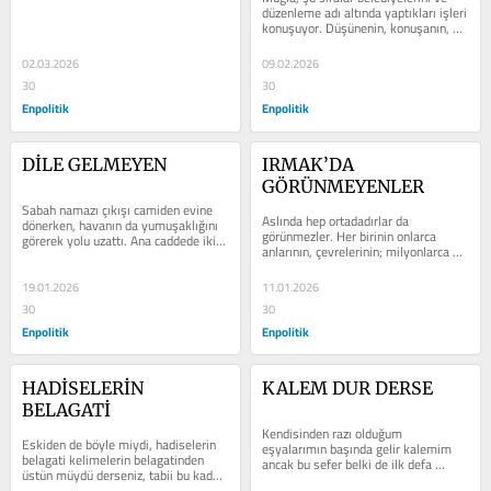
düzenleme adı altında yaptıkları işleri 
konuşuyor. Düşünenin, konuşanın, 
yazanın kıymetinin...
02.03.2026
09.02.2026
30
30
Enpolitik
Enpolitik
DİLE GELMEYEN
IRMAK’DA 
GÖRÜNMEYENLER
Sabah namazı çıkışı camiden evine 
Aslında hep ortadadırlar da 
dönerken, havanın da yumuşaklığını 
görünmezler. Her birinin onlarca 
görerek yolu uzattı. Ana caddede iki 
anlarının, çevrelerinin; milyonlarca 
yüz metre kadar ilerleyerek...
hikayeleri vardır da çok azı yazılır,...
19.01.2026
11.01.2026
30
30
Enpolitik
Enpolitik
HADİSELERİN 
KALEM DUR DERSE
BELAGATİ
Kendisinden razı olduğum 
Eskiden de böyle miydi, hadiselerin 
eşyalarımın başında gelir kalemim 
belagati kelimelerin belagatinden 
ancak bu sefer belki de ilk defa 
üstün müydü derseniz, tabii bu kadar 
direndi. Yazmayalım, dur dedi. İfade 
değildi derim. Bu coğrafya 