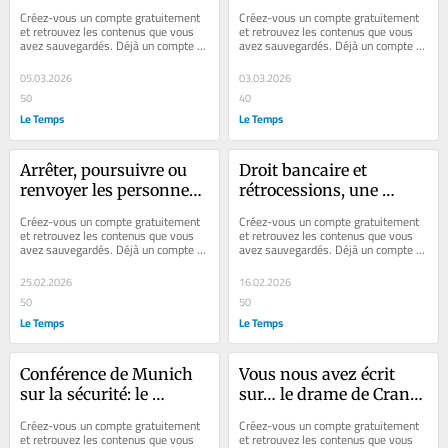
danger pour les 
Créez-vous un compte gratuitement 
Créez-vous un compte gratuitement 
données des 
et retrouvez les contenus que vous 
et retrouvez les contenus que vous 
avez sauvegardés. Déjà un compte ? 
avez sauvegardés. Déjà un compte ? 
administrés n’était pas 
Se connecter Faites plaisir à vos...
Se connecter Faites plaisir à vos...
le cloud, mais l’inaction 
05.03.2026
03.03.2026
numérique?
50
40
Le Temps
Le Temps
Arrêter, poursuivre ou 
Droit bancaire et 
renvoyer les personnes 
rétrocessions, une 
sans papiers qui 
clarification bienvenue 
Créez-vous un compte gratuitement 
Créez-vous un compte gratuitement 
exercent un droit 
du Tribunal fédéral
et retrouvez les contenus que vous 
et retrouvez les contenus que vous 
avez sauvegardés. Déjà un compte ? 
avez sauvegardés. Déjà un compte ? 
fondamental est 
Se connecter Faites plaisir à vos...
Se connecter Faites plaisir à vos...
contraire au droit 
25.02.2026
16.02.2026
supérieur
50
50
Le Temps
Le Temps
Conférence de Munich 
Vous nous avez écrit 
sur la sécurité: le 
sur… le drame de Crans-
renforcement des 
Montana, l’affaire Dittli, 
Créez-vous un compte gratuitement 
Créez-vous un compte gratuitement 
capacités de défense 
Brigitte Bardot…
et retrouvez les contenus que vous 
et retrouvez les contenus que vous 