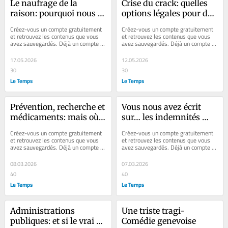
Le naufrage de la 
Crise du crack: quelles 
raison: pourquoi nous 
options légales pour des 
refusons l’escroquerie 
projets innovants?
Créez-vous un compte gratuitement 
Créez-vous un compte gratuitement 
populiste de l’UDC
et retrouvez les contenus que vous 
et retrouvez les contenus que vous 
avez sauvegardés. Déjà un compte ? 
avez sauvegardés. Déjà un compte ? 
Se connecter Faites plaisir à vos...
Se connecter Faites plaisir à vos...
17.05.2026
12.05.2026
30
30
Le Temps
Le Temps
Prévention, recherche et 
Vous nous avez écrit 
médicaments: mais où 
sur… les indemnités 
sont les femmes en 
chômage, la Comédie de 
Créez-vous un compte gratuitement 
Créez-vous un compte gratuitement 
médecine?
Genève, le bouclier 
et retrouvez les contenus que vous 
et retrouvez les contenus que vous 
avez sauvegardés. Déjà un compte ? 
avez sauvegardés. Déjà un compte ? 
fiscal vaudois…
Se connecter Faites plaisir à vos...
Se connecter Faites plaisir à vos...
08.03.2026
07.03.2026
40
40
Le Temps
Le Temps
Administrations 
Une triste tragi-
publiques: et si le vrai 
Comédie genevoise