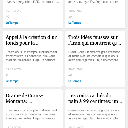
avez sauvegardés. Déjà un compte ? 
avez sauvegardés. Déjà un compte ? 
sans gouvernance est 
Se connecter Faites plaisir à vos...
Se connecter 1- Les normes 
un échec
servent...
14.02.2026
10.02.2026
40
40
Le Temps
Le Temps
Appel à la création d’un 
Trois idées fausses sur 
fonds pour la 
l’Iran qui montrent qu’il 
démocratie en Suisse
est possible d’agir pour 
Créez-vous un compte gratuitement 
Créez-vous un compte gratuitement 
les Iraniens
et retrouvez les contenus que vous 
et retrouvez les contenus que vous 
avez sauvegardés. Déjà un compte ? 
avez sauvegardés. Déjà un compte ? 
Se connecter Faites plaisir à vos...
Se connecter Faites plaisir à vos...
07.02.2026
30.01.2026
40
40
Le Temps
Le Temps
Drame de Crans-
Les coûts cachés du 
Montana: 
pain à 99 centimes: une 
quatre regards sur 
miche trop bonne pour 
Créez-vous un compte gratuitement 
Créez-vous un compte gratuitement 
les dessins de «Charlie 
être honnête?
et retrouvez les contenus que vous 
et retrouvez les contenus que vous 
avez sauvegardés. Déjà un compte ? 
avez sauvegardés. Déjà un compte ? 
Hebdo»
Se connecter Faites plaisir à vos...
Se connecter Faites plaisir à vos...
18.01.2026
25.12.2025