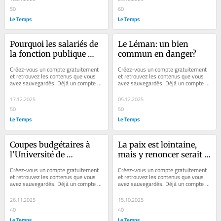
50
60
Le Temps
Le Temps
Pourquoi les salariés de 
Le Léman: un bien 
la fonction publique 
commun en danger?
vaudoise se battent
Créez-vous un compte gratuitement 
Créez-vous un compte gratuitement 
et retrouvez les contenus que vous 
et retrouvez les contenus que vous 
avez sauvegardés. Déjà un compte ? 
avez sauvegardés. Déjà un compte ? 
Se connecter Faites plaisir à vos...
Se connecter Faites plaisir à vos...
17.12.2025
05.12.2025
50
50
Le Temps
Le Temps
Coupes budgétaires à 
La paix est lointaine, 
l’Université de 
mais y renoncer serait 
Lausanne: l’inquiétude 
une faute
Créez-vous un compte gratuitement 
Créez-vous un compte gratuitement 
grandit sur le campus
et retrouvez les contenus que vous 
et retrouvez les contenus que vous 
avez sauvegardés. Déjà un compte ? 
avez sauvegardés. Déjà un compte ? 
Se connecter Faites plaisir à vos...
Se connecter Faites plaisir à vos...
26.11.2025
15.10.2025
40
40
Le Temps
Le Temps