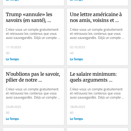
Trump «annule» les 
Une lettre américaine à 
savoirs (en santé), 
nos amis, voisins et 
produisons-en!
collègues suisses
Créez-vous un compte gratuitement 
Créez-vous un compte gratuitement 
et retrouvez les contenus que vous 
et retrouvez les contenus que vous 
avez sauvegardés. Déjà un compte ? 
avez sauvegardés. Déjà un compte ? 
Se connecter Faites plaisir à vos...
Se connecter Faites plaisir à vos...
11.10.2025
02.10.2025
50
40
Le Temps
Le Temps
N’oublions pas le savoir, 
Le salaire minimum: 
pilier de notre 
quels arguments 
prospérité
économiques?
Créez-vous un compte gratuitement 
Créez-vous un compte gratuitement 
et retrouvez les contenus que vous 
et retrouvez les contenus que vous 
avez sauvegardés. Déjà un compte ? 
avez sauvegardés. Déjà un compte ? 
Se connecter Faites plaisir à vos...
Se connecter Faites plaisir à vos...
25.09.2025
18.09.2025
50
60
Le Temps
Le Temps