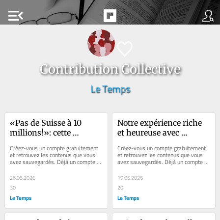
menu_open
Contribution Collective
Le Temps
«Pas de Suisse à 10 
Notre expérience riche 
millions!»: cette 
et heureuse avec 
initiative peut nuire 
Séverine Chavrier
Créez-vous un compte gratuitement 
Créez-vous un compte gratuitement 
gravement à votre santé
et retrouvez les contenus que vous 
et retrouvez les contenus que vous 
avez sauvegardés. Déjà un compte ? 
avez sauvegardés. Déjà un compte ? 
Se connecter Faites plaisir à vos...
Se connecter Faites plaisir à vos...
26.05.2026
19.05.2026
30
20
Le Temps
Le Temps