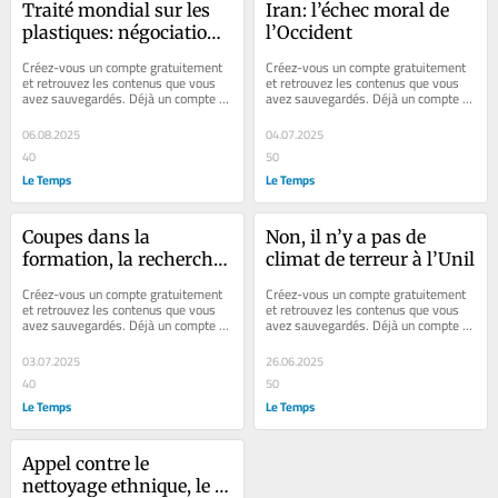
Traité mondial sur les 
Iran: l’échec moral de 
plastiques: négociation 
l’Occident
ou prise d’otages?
Créez-vous un compte gratuitement 
Créez-vous un compte gratuitement 
et retrouvez les contenus que vous 
et retrouvez les contenus que vous 
avez sauvegardés. Déjà un compte ? 
avez sauvegardés. Déjà un compte ? 
Se connecter Faites plaisir à vos...
Se connecter Faites plaisir à vos...
06.08.2025
04.07.2025
40
50
Le Temps
Le Temps
Coupes dans la 
Non, il n’y a pas de 
formation, la recherche 
climat de terreur à l’Unil
et l’innovation: une 
Créez-vous un compte gratuitement 
Créez-vous un compte gratuitement 
faute de calcul que la 
et retrouvez les contenus que vous 
et retrouvez les contenus que vous 
avez sauvegardés. Déjà un compte ? 
avez sauvegardés. Déjà un compte ? 
Suisse paiera cher
Se connecter Faites plaisir à vos...
Se connecter Faites plaisir à vos...
03.07.2025
26.06.2025
40
50
Le Temps
Le Temps
Appel contre le 
nettoyage ethnique, le 