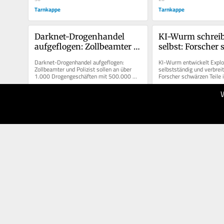
Tarnkappe
Tarnkappe
Darknet-Drogenhandel 
KI-Wurm schreibt
aufgeflogen: Zollbeamter 
selbst: Forscher
und Polizist unter Verdacht
Teile ihrer Studi
Darknet-Drogenhandel aufgeflogen: 
KI-Wurm entwickelt Exploi
Zollbeamter und Polizist sollen an über 
selbstständig und verbreit
1.000 Drogengeschäften mit 500.000 
Forscher schwärzen Teile i
Euro beteiligt gewesen sein.
Angst vor Missbrauch.
05.06.2026
04.06.2026
30
50
Tarnkappe
Tarnkappe