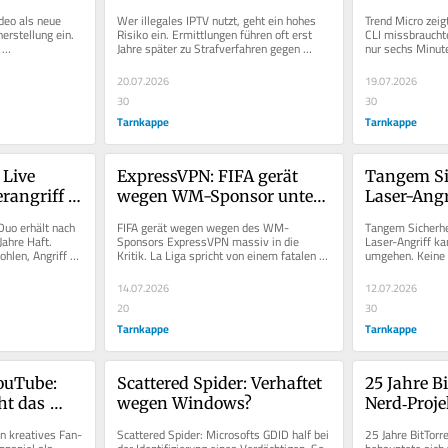
auf
sechs Min
deo als neue 
Wer illegales IPTV nutzt, geht ein hohes 
Trend Micro zeig
rstellung ein. 
Risiko ein. Ermittlungen führen oft erst 
CLI missbrauchte
Jahre später zu Strafverfahren gegen 
nur sechs Minute
Nutzer.
20.07.2026
19.07.2026
30
30
Tarnkappe
Tarnkappe
Live 
ExpressVPN: FIFA gerät 
Tangem Sic
rangriff 
wegen WM-Sponsor unter 
Laser-Angri
hren Haft
Beschuss
Hardware-W
uo erhält nach 
FIFA gerät wegen wegen des WM-
Tangem Sicherhei
aus
ahre Haft. 
Sponsors ExpressVPN massiv in die 
Laser-Angriff ka
hlen, Angriff 
Kritik. La Liga spricht von einem fatalen 
umgehen. Keine 
Signal.
bei physischem Z
14.07.2026
12.07.2026
20
30
Tarnkappe
Tarnkappe
ouTube: 
Scattered Spider: Verhaftet 
25 Jahre B
t das 
wegen Windows?
Nerd‑Proje
m Browser 
Schatten‑I
in kreatives Fan-
Scattered Spider: Microsofts GDID half bei 
25 Jahre BitTorr