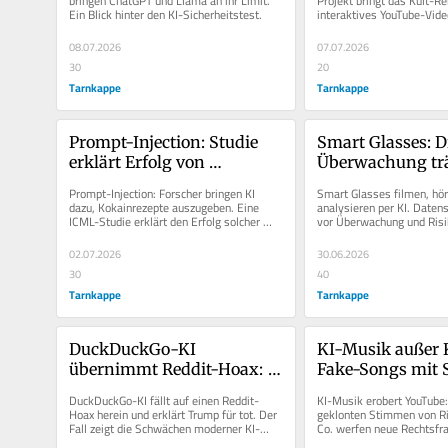
bringen ChatGPT und Llama an ihr Limit. 
Projekt bringt das Kult-Ren
Ein Blick hinter den KI-Sicherheitstest.
interaktives YouTube-Video
Browser.
08.07.2026
07.07.2026
30
20
Tarnkappe
Tarnkappe
Prompt-Injection: Studie 
Smart Glasses: Di
erklärt Erfolg von 
Überwachung trä
Angriffen auf 
Prompt-Injection: Forscher bringen KI 
Smart Glasses filmen, hör
Sprachmodelle
dazu, Kokainrezepte auszugeben. Eine 
analysieren per KI. Daten
ICML-Studie erklärt den Erfolg solcher 
vor Überwachung und Risik
Angriffe.
Privatsphäre.
02.07.2026
30.06.2026
30
40
Tarnkappe
Tarnkappe
DuckDuckGo-KI 
KI-Musik außer K
übernimmt Reddit-Hoax: 
Fake-Songs mit 
Trump für tot erklärt
Stimmen erober
DuckDuckGo-KI fällt auf einen Reddit-
KI-Musik erobert YouTube:
Hoax herein und erklärt Trump für tot. Der 
geklonten Stimmen von Ri
Fall zeigt die Schwächen moderner KI-
Co. werfen neue Rechtsfra
Suchmaschinen auf.