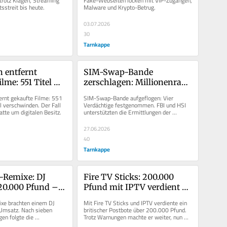
trotz Klagen, Streaming 
Fake-Webseiten locken mit VIP-Zugängen, 
sstreit bis heute.
Malware und Krypto-Betrug.
03.07.2026
30
Tarnkappe
 entfernt 
SIM-Swap-Bande 
lme: 551 Titel 
zerschlagen: Millionenraub 
den trotz Kauf
an Kryptobörsen endet mit 
ernt gekaufte Filme: 551 
SIM-Swap-Bande aufgeflogen: Vier 
Festnahmen
l verschwinden. Der Fall 
Verdächtige festgenommen. FBI und HSI 
atte um digitalen Besitz.
unterstützten die Ermittlungen der 
polnischen Behörden.
27.06.2026
40
Tarnkappe
-Remixe: DJ 
Fire TV Sticks: 200.000 
20.000 Pfund – 
Pfund mit IPTV verdient – 
sstrafe nach 
Postbote muss ins 
xe brachten einem DJ 
Mit Fire TV Sticks und IPTV verdiente ein 
ren 
Gefängnis
msatz. Nach sieben 
britischer Postbote über 200.000 Pfund. 
en folgte die 
Trotz Warnungen machte er weiter, nun 
gen
fe.
folgt die Haftstrafe