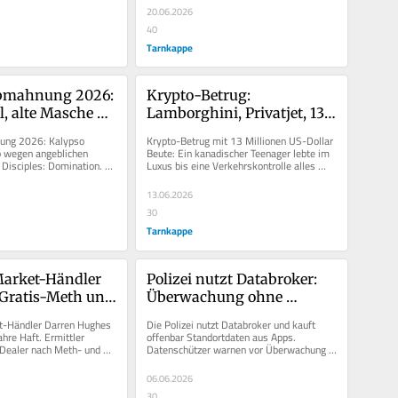
20.06.2026
40
Tarnkappe
mahnung 2026: 
Krypto-Betrug: 
l, alte Masche – 
Lamborghini, Privatjet, 13 
rdert 850 Euro
Millionen Dollar – dann 
ng 2026: Kalypso 
Krypto-Betrug mit 13 Millionen US-Dollar 
kam die Verkehrskontrolle
o wegen angeblichen 
Beute: Ein kanadischer Teenager lebte im 
 Disciples: Domination. 
Luxus bis eine Verkehrskontrolle alles 
ne zahlen?
auffliegen ließ.
13.06.2026
30
Tarnkappe
arket-Händler 
Polizei nutzt Databroker: 
 Gratis-Meth und 
Überwachung ohne 
6 Jahre Haft
Richterbeschluss?
-Händler Darren Hughes 
Die Polizei nutzt Databroker und kauft 
ahre Haft. Ermittler 
offenbar Standortdaten aus Apps. 
Dealer nach Meth- und 
Datenschützer warnen vor Überwachung 
fen.
ohne Richterbeschluss.
06.06.2026
30