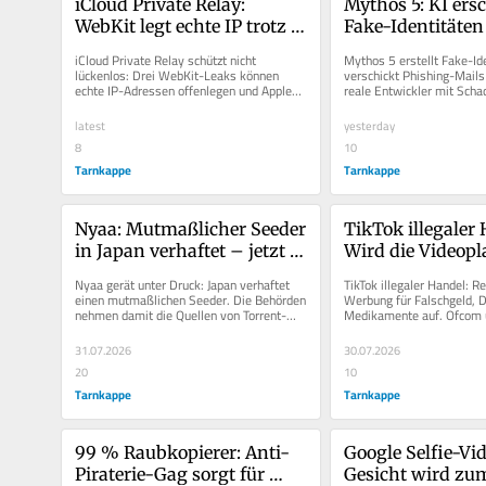
iCloud Private Relay: 
Mythos 5: KI ersc
WebKit legt echte IP trotz 
Fake-Identitäten
Schutz offen
verschickt Phis
iCloud Private Relay schützt nicht 
Mythos 5 erstellt Fake-Ide
lückenlos: Drei WebKit-Leaks können 
verschickt Phishing-Mails 
echte IP-Adressen offenlegen und Apples 
reale Entwickler mit Schad
Privatsphäre-Schutz umgehen.
manipulieren.
latest
yesterday
8
10
Tarnkappe
Tarnkappe
Nyaa: Mutmaßlicher Seeder 
TikTok illegaler 
in Japan verhaftet – jetzt 
Wird die Videopl
wird es eng
zum neuen Dark
Nyaa gerät unter Druck: Japan verhaftet 
TikTok illegaler Handel: Re
einen mutmaßlichen Seeder. Die Behörden 
Werbung für Falschgeld, D
nehmen damit die Quellen von Torrent-
Medikamente auf. Ofcom u
Piraterie ins Visier.
Jugendschutz der Plattfor
31.07.2026
30.07.2026
20
10
Tarnkappe
Tarnkappe
99 % Raubkopierer: Anti-
Google Selfie-Vid
Piraterie-Gag sorgt für 
Gesicht wird zu