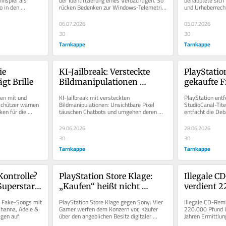
nspiel als 
der Identifizierung eines Verdächtigen. So 
behauptete sich 
 in den 
rücken Bedenken zur Windows‑Telemetrie 
und Urheberrecht
erneut in Fokus.
06.07.2026
05.07.2026
30
30
Tarnkappe
Tarnkappe
e 
KI-Jailbreak: Versteckte 
PlayStation
gt Brille
Bildmanipulationen 
gekaufte Fi
überlisten Chatbots
verschwin
en mit und 
KI-Jailbreak mit versteckten 
PlayStation entf
schützer warnen 
Bildmanipulationen: Unsichtbare Pixel 
StudioCanal-Tite
en für die 
täuschen Chatbots und umgehen deren 
entfacht die Deb
Schutzmechanismen.
29.06.2026
28.06.2026
30
30
Tarnkappe
Tarnkappe
ontrolle? 
PlayStation Store Klage: 
Illegale CD
Superstar-
„Kaufen“ heißt nicht 
verdient 2
n YouTube
besitzen – Sony vor 
Bewährung
 Fake-Songs mit 
PlayStation Store Klage gegen Sony: Vier 
Illegale CD-Remi
Gericht
sieben Jah
hanna, Adele & 
Gamer werfen dem Konzern vor, Käufer 
220.000 Pfund U
gen auf.
über den angeblichen Besitz digitaler 
Jahren Ermittlung
Ermittlun
Spiele zu täuschen.
Bewährungsstra