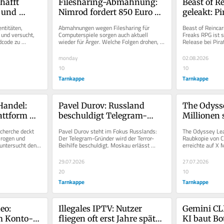
hafft 
Filesharing-Abmahnung: 
Beast of R
 und 
Nimrod fordert 850 Euro 
geleakt: Pi
hing-Mails
für angeblich geteilte 
Game Frea
ntitäten, 
Abmahnungen wegen Filesharing für 
Beast of Reincar
Computerspiele
drei Tage 
und versucht, 
Computerspiele sorgen auch aktuell 
Freaks RPG ist s
code zu 
wieder für Ärger. Welche Folgen drohen, 
Release bei Pira
wann haften Anschlussinhaber?
des Leaks bleibt
monday
02.08.2026
10
10
Tarnkappe
Tarnkappe
Handel: 
Pavel Durov: Russland 
The Odysse
attform 
beschuldigt Telegram-
Millionen 
net?
Gründer der Terror-Beihilfe
Film illega
cherche deckt 
Pavel Durov steht im Fokus Russlands: 
The Odyssey Lea
rogen und 
Der Telegram-Gründer wird der Terror-
Raubkopie von C.
ntersucht den 
Beihilfe beschuldigt. Moskau erlässt 
erreichte auf X M
m
internationalen Haftbefehl.
Pictures löschte 
29.07.2026
27.07.2026
20
10
Tarnkappe
Tarnkappe
eo: 
Illegales IPTV: Nutzer 
Gemini CLI
m Konto-
fliegen oft erst Jahre später 
KI baut Bot