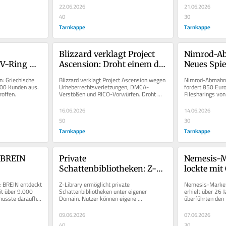
22.06.2026
21.06.2026
40
30
Tarnkappe
Tarnkappe
Blizzard verklagt Project 
Nimrod-Ab
V-Ring 
Ascension: Droht einem der 
Neues Spie
en 
größten WoW-Privatserver 
Kalypso fo
: Griechische 
Blizzard verklagt Project Ascension wegen 
Nimrod-Abmahnu
das Aus?
000 Kunden aus. 
Urheberrechtsverletzungen, DMCA-
fordert 850 Eur
roffen.
Verstößen und RICO-Vorwürfen. Droht 
Filesharings von
dem WoW-Privatserver das Aus?
Müssen Betroffe
16.06.2026
14.06.2026
50
30
Tarnkappe
Tarnkappe
 BREIN 
Private 
Nemesis-M
Schattenbibliotheken: Z-
lockte mit
ek mit 
Library macht Nutzer zu 
kassiert 2
: BREIN entdeckt 
Z-Library ermöglicht private 
Nemesis-Market
kopien
Betreibern
t über 9.000 
Schattenbibliotheken unter eigener 
erhielt über 26 J
usste daraufhin 
Domain. Nutzer können eigene 
überführten den 
Bibliotheksportale betreiben und 
Fentanyl-Verkäu
anpassen.
09.06.2026
07.06.2026
40
30