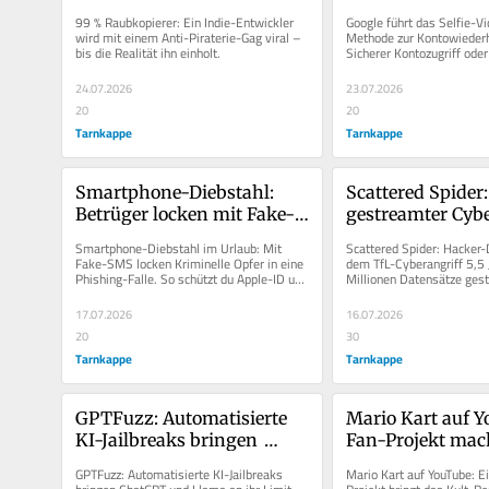
Verkaufsexplosion
Ersatzschlüssel
99 % Raubkopierer: Ein Indie-Entwickler 
Google führt das Selfie-Vi
wird mit einem Anti-Piraterie-Gag viral – 
Methode zur Kontowiederhe
bis die Realität ihn einholt.
Sicherer Kontozugriff oder 
Datenschutzrisiko?
24.07.2026
23.07.2026
20
20
Tarnkappe
Tarnkappe
Smartphone-Diebstahl: 
Scattered Spider: 
Betrüger locken mit Fake-
gestreamter Cybe
SMS in Phishing-Falle
endet mit 5,5 Ja
Smartphone-Diebstahl im Urlaub: Mit 
Scattered Spider: Hacker-D
Fake-SMS locken Kriminelle Opfer in eine 
dem TfL-Cyberangriff 5,5 J
Phishing-Falle. So schützt du Apple-ID und 
Millionen Datensätze gesto
Google-Konto.
sogar live gestreamt.
17.07.2026
16.07.2026
20
30
Tarnkappe
Tarnkappe
GPTFuzz: Automatisierte 
Mario Kart auf Y
KI-Jailbreaks bringen 
Fan-Projekt mach
selbst ChatGPT und Llama 
Kult-Rennspiel i
GPTFuzz: Automatisierte KI-Jailbreaks 
Mario Kart auf YouTube: E
an ihre Grenzen
spielbar