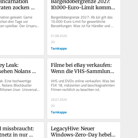
eincarnation 
Bargeldobergrenze 2027: 
raten zocken 
10.000-Euro-Limit kommt 
ks RPG schon 
– aber nicht für alle
nation geleakt: Game 
Bargeldobergrenze 2027: Ab Juli gilt das 
vor Release
chon drei Tage vor 
10.000-Euro-Limit für gewerbliche 
ten spielbar. Der Ursprung 
Barzahlungen. Was ist für Händler und 
 unklar.
Privatpersonen zu beachten?
01.08.2026
20
Tarnkappe
y Leak: 
Filme bei eBay verkaufen: 
sehen Nolans 
Wenn die VHS-Sammlung 
l auf X
zum Rechtsrisiko wird
k: Eine hochwertige 
VHS und DVDs online verkaufen: Was bei 
 Nolans Blockbuster 
FSK 18, indizierten und beschlagnahmten 
illionen User. Universal 
Filmen rechtlich zu beachten ist.
zügig.
26.07.2026
20
Tarnkappe
 missbraucht: 
LegacyHive: Neuer 
netz in nur 
Windows-Zero-Day hebelt 