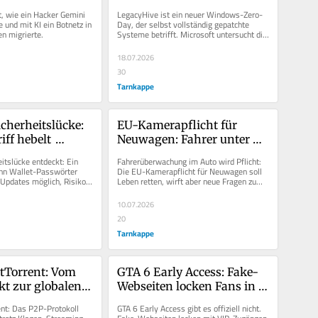
uten
selbst vollständig 
t, wie ein Hacker Gemini 
LegacyHive ist ein neuer Windows-Zero-
gepatchte Systeme aus
 und mit KI ein Botnetz in 
Day, der selbst vollständig gepatchte 
n migrierte.
Systeme betrifft. Microsoft untersucht die 
Schwachstelle.
18.07.2026
30
Tarnkappe
herheitslücke: 
EU-Kamerapflicht für 
ff hebelt 
Neuwagen: Fahrer unter 
allet dauerhaft 
Dauerbeobachtung?
tslücke entdeckt: Ein 
Fahrerüberwachung im Auto wird Pflicht: 
nn Wallet-Passwörter 
Die EU-Kamerapflicht für Neuwagen soll 
Updates möglich, Risiko 
Leben retten, wirft aber neue Fragen zum 
ugriff.
Datenschutz auf.
10.07.2026
20
Tarnkappe
itTorrent: Vom 
GTA 6 Early Access: Fake-
kt zur globalen 
Webseiten locken Fans in 
nfrastruktur
Krypto-Falle
ent: Das P2P-Protokoll 
GTA 6 Early Access gibt es offiziell nicht. 