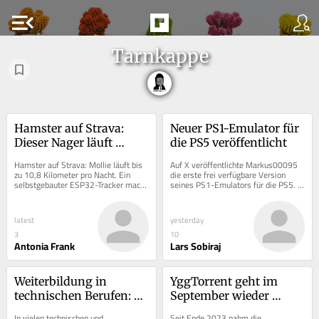
menu_open
Tarnkappe
Hamster auf Strava: 
Neuer PS1-Emulator für 
Dieser Nager läuft 
die PS5 veröffentlicht
Menschen davon
Hamster auf Strava: Mollie läuft bis 
Auf X veröffentlichte Markus00095 
zu 10,8 Kilometer pro Nacht. Ein 
die erste frei verfügbare Version 
selbstgebauter ESP32-Tracker macht 
seines PS1-Emulators für die PS5. 
die Leistung des Nagers messbar.
Man kann bis zu 16 PS1-ROMs 
nutzen.
latest
yesterday
3
10
Antonia Frank
Lars Sobiraj
Weiterbildung in 
YggTorrent geht im 
technischen Berufen: 
September wieder 
Warum Zertifikate 
online
In vielen technischen und 
Seit Ende 2023 nahm die 