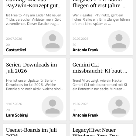
Pay2win-Konzept gute 
fliegen oft erst Jahre 
Spiele kaputtmachen 
später auf
Ist Free to Play am Ende? Mit neuen 
Wer illegales IPTV nutzt, geht ein 
kann
Tricks versuchen Anbieter mehr Geld 
hohes Risiko ein. Ermittlungen führen 
zu verdienen. Dieser Gastbeitrag 
oft erst Jahre später zu 
beleuchtet das Pay2win-Konzept.
Strafverfahren gegen Nutzer.
20.07.2026
20.07.2026
20
30
Gastartikel
Antonia Frank
Serien-Downloads im 
Gemini CLI 
Juli 2026
missbraucht: KI baut 
Botnetz in nur sechs 
Hier ist unser Update für Serien-
Trend Micro zeigt, wie ein Hacker 
Minuten
Downloads im Juli 2026. Welche 
Gemini CLI missbrauchte und mit KI 
Portale sind noch aktiv, welche sind 
ein Botnetz in nur sechs Minuten 
zwischenzeitlich offline gegangen?
migrierte.
19.07.2026
19.07.2026
20
30
Lars Sobiraj
Antonia Frank
Usenet-Boards im Juli 
LegacyHive: Neuer 
2026
Windows-Zero-Day 