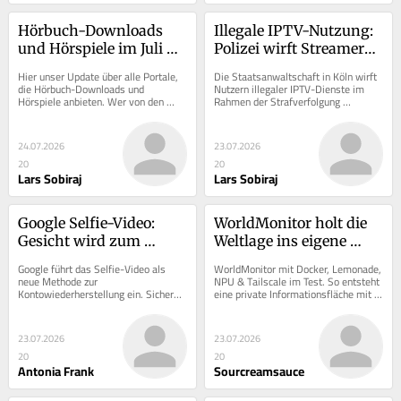
Hörbuch-Downloads 
Illegale IPTV-Nutzung: 
und Hörspiele im Juli 
Polizei wirft Streamern 
2026 – legal und illegal
jetzt Geldwäsche vor
Hier unser Update über alle Portale, 
Die Staatsanwaltschaft in Köln wirft 
die Hörbuch-Downloads und 
Nutzern illegaler IPTV-Dienste im 
Hörspiele anbieten. Wer von den 
Rahmen der Strafverfolgung 
illegalen Websites ist derzeit noch 
Geldwäsche vor, heißt es. Stimmt 
online?
das?
24.07.2026
23.07.2026
20
20
Lars Sobiraj
Lars Sobiraj
Google Selfie-Video: 
WorldMonitor holt die 
Gesicht wird zum 
Weltlage ins eigene 
Konto-Ersatzschlüssel
Heimnetz
Google führt das Selfie-Video als 
WorldMonitor mit Docker, Lemonade, 
neue Methode zur 
NPU & Tailscale im Test. So entsteht 
Kontowiederherstellung ein. Sicherer 
eine private Informationsfläche mit 
Kontozugriff oder Datenschutzrisiko?
lokaler KI und Datenimporten.
23.07.2026
23.07.2026
20
20
Antonia Frank
Sourcreamsauce