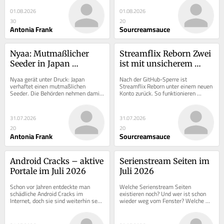
beachten?
01.08.2026
01.08.2026
30
20
Antonia Frank
Sourcreamsauce
Nyaa: Mutmaßlicher 
Streamflix Reborn Zwei 
Seeder in Japan 
ist mit unsicherem 
verhaftet – jetzt wird es 
Konstrukt wieder da
Nyaa gerät unter Druck: Japan 
Nach der GitHub-Sperre ist 
eng
verhaftet einen mutmaßlichen 
Streamflix Reborn unter einem neuen 
Seeder. Die Behörden nehmen damit 
Konto zurück. So funktionieren 
die Quellen von Torrent-Piraterie ins 
Download, Updates und 
Visier.
SerienStream wieder.
31.07.2026
31.07.2026
20
20
Antonia Frank
Sourcreamsauce
Android Cracks – aktive 
Serienstream Seiten im 
Portale im Juli 2026
Juli 2026
Schon vor Jahren entdeckte man 
Welche Serienstream Seiten 
schädliche Android Cracks im 
existieren noch? Und wer ist schon 
Internet, doch sie sind weiterhin sehr 
wieder weg vom Fenster? Welche 
beliebt! Hier unser aktuelles Update.
Gefahren eigentlich den Besuchern 
der Portale?