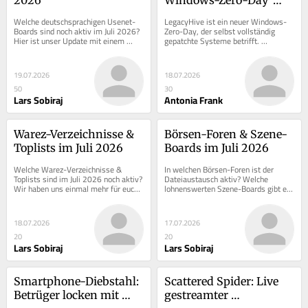
hebelt selbst vollständig 
Welche deutschsprachigen Usenet-
LegacyHive ist ein neuer Windows-
gepatchte Systeme aus
Boards sind noch aktiv im Juli 2026? 
Zero-Day, der selbst vollständig 
Hier ist unser Update mit einem 
gepatchte Systeme betrifft. 
ausführlichen Kommentar zu jedem 
Microsoft untersucht die 
Forum.
Schwachstelle.
19.07.2026
18.07.2026
50
30
Lars Sobiraj
Antonia Frank
Warez-Verzeichnisse & 
Börsen-Foren & Szene-
Toplists im Juli 2026
Boards im Juli 2026
Welche Warez-Verzeichnisse & 
In welchen Börsen-Foren ist der 
Toplists sind im Juli 2026 noch aktiv? 
Dateiaustausch aktiv? Welche 
Wir haben uns einmal mehr für euch 
lohnenswerten Szene-Boards gibt es 
ausführlich im Internet umgeschaut.
sonst noch in Deutsch oder Englisch?
18.07.2026
17.07.2026
20
20
Lars Sobiraj
Lars Sobiraj
Smartphone-Diebstahl: 
Scattered Spider: Live 
Betrüger locken mit 
gestreamter 