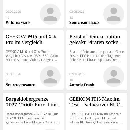
drohen, wann haften 
Switch schützen vor gefälschten 
Anschlussinhaber?
Updates.
03.08.2026
03.08.2026
10
20
Antonia Frank
Sourcreamsauce
GEEKOM M16 und X14 
Beast of Reincarnation 
Pro im Vergleich
geleakt: Piraten zocken 
Game Freaks RPG schon 
GEEKOM M16 und X14 Pro im 
Beast of Reincarnation geleakt: Game 
drei Tage vor Release
Vergleich: Display, RAM, SSD, Akku, 
Freaks RPG ist schon drei Tage vor 
Anschlüsse und Mobilität zeigen, 
Release bei Piraten spielbar. Der 
welches Notebook besser passt.
Ursprung des Leaks bleibt unklar.
03.08.2026
02.08.2026
20
10
Sourcreamsauce
Antonia Frank
Bargeldobergrenze 
GEEKOM IT13 Max im 
2027: 10.000-Euro-Limit 
Test – schwarzer NUC 
kommt – aber nicht für 
für Proxmox und lokale 
Bargeldobergrenze 2027: Ab Juli gilt 
Der GEEKOM IT13 Max im Test mit 
alle
KI
das 10.000-Euro-Limit für 
Proxmox, Quick Sync, IPFire und 
gewerbliche Barzahlungen. Was ist 
lokaler KI. Dazu gibt es eine klare 
für Händler und Privatpersonen zu 
Barebone-Empfehlung.