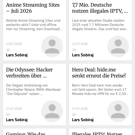
Anime Streaming Sites 
7,7 Mio. Deutsche 
– Juli 2026
nutzen illegales IPTV, 
immer mehr werden 
Welche Anime Streaming Sites sind 
Laut einer aktuellen Studie nutzten 
erwischt: Welche 
weiterhin aktiv? Viele sind offline. 
2025 rund 7,7 Millionen Deutsche 
Hier nur Streaming, kein Download! 
illegale Streams. Das sind fast zwei 
Konsequenzen drohen?
Wir haben alle Einträge geprüft.
Millionen mehr als im Jahr 2022.
23.07.2026
22.07.2026
20
30
Lars Sobiraj
Lars Sobiraj
Die Odyssee: Hacker 
Hero Deal: hide.me 
verbreiten über 
senkt erneut die Preise!
angebliche Kopien ihre 
Die illegale Verbreitung von 
Beim Hero Deal kann man wieder 
Schadsoftware
Christopher Nolans IMAX-Abenteuer 
viel Geld sparen. Wir bieten euch 27 
"Die Odyssee" nutzen 
Monate hide.me VPN für nur € 2,59 
Cyberkriminelle für ihre Zwecke aus.
netto monatlich an, jetzt zuschlagen!
21.07.2026
21.07.2026
20
30
Lars Sobiraj
Lars Sobiraj
Gaming: Wie das 
Illegales IPTV: Nutzer 