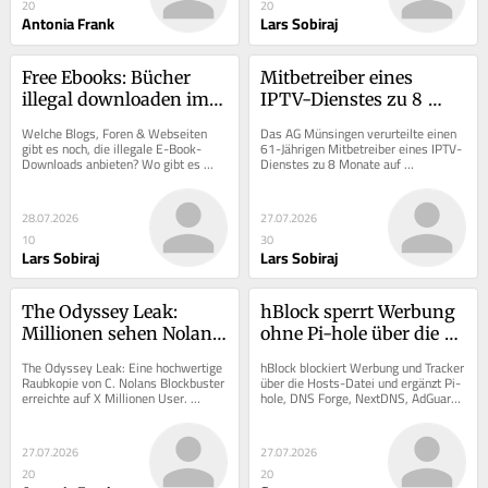
20
20
Antonia Frank
Lars Sobiraj
Free Ebooks: Bücher 
Mitbetreiber eines 
illegal downloaden im 
IPTV-Dienstes zu 8 
Juli 2026
Monaten auf 
Welche Blogs, Foren & Webseiten 
Das AG Münsingen verurteilte einen 
Bewährung verurteilt
gibt es noch, die illegale E-Book-
61-Jährigen Mitbetreiber eines IPTV-
Downloads anbieten? Wo gibt es 
Dienstes zu 8 Monate auf 
noch free Ebooks? Und wer ist 
Bewährung. Auch zog man fast 4.000 
offline?
Euro ein.
28.07.2026
27.07.2026
10
30
Lars Sobiraj
Lars Sobiraj
The Odyssey Leak: 
hBlock sperrt Werbung 
Millionen sehen Nolans 
ohne Pi-hole über die 
Film illegal auf X
Hosts-Datei
The Odyssey Leak: Eine hochwertige 
hBlock blockiert Werbung und Tracker 
Raubkopie von C. Nolans Blockbuster 
über die Hosts-Datei und ergänzt Pi-
erreichte auf X Millionen User. 
hole, DNS Forge, NextDNS, AdGuard 
Universal Pictures löschte zügig.
DNS und andere DNS-Adblocker.
27.07.2026
27.07.2026
20
20