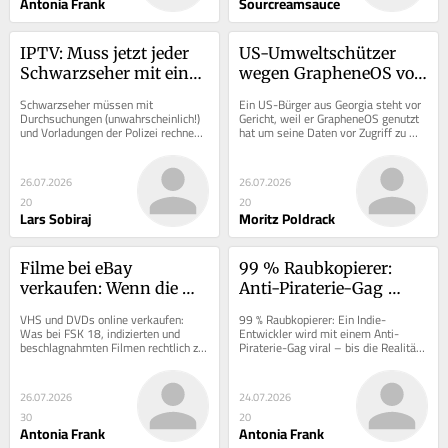
Antonia Frank
Sourcreamsauce
IPTV: Muss jetzt jeder 
US-Umweltschützer 
Schwarzseher mit einer 
wegen GrapheneOS vor 
Haftstrafe rechnen?
Gericht
Schwarzseher müssen mit 
Ein US-Bürger aus Georgia steht vor 
Durchsuchungen (unwahrscheinlich!) 
Gericht, weil er GrapheneOS genutzt 
und Vorladungen der Polizei rechnen, 
hat um seine Daten vor Zugriff zu 
mit Haft bei der ersten Verurteilung 
schützen.
nicht!
26.07.2026
26.07.2026
20
20
Lars Sobiraj
Moritz Poldrack
Filme bei eBay 
99 % Raubkopierer: 
verkaufen: Wenn die 
Anti-Piraterie-Gag 
VHS-Sammlung zum 
sorgt für 
VHS und DVDs online verkaufen: 
99 % Raubkopierer: Ein Indie-
Rechtsrisiko wird
Verkaufsexplosion
Was bei FSK 18, indizierten und 
Entwickler wird mit einem Anti-
beschlagnahmten Filmen rechtlich zu 
Piraterie-Gag viral – bis die Realität 
beachten ist.
ihn einholt.
26.07.2026
24.07.2026
30
20
Antonia Frank
Antonia Frank