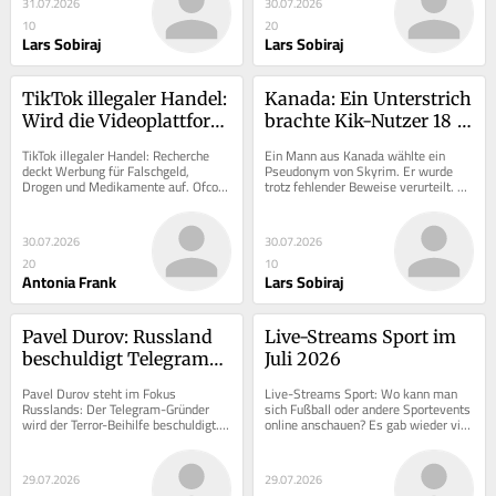
31.07.2026
30.07.2026
10
20
Lars Sobiraj
Lars Sobiraj
TikTok illegaler Handel: 
Kanada: Ein Unterstrich 
Wird die Videoplattform 
brachte Kik-Nutzer 18 
zum neuen Darknet?
Monate Gefängnis ein
TikTok illegaler Handel: Recherche 
Ein Mann aus Kanada wählte ein 
deckt Werbung für Falschgeld, 
Pseudonym von Skyrim. Er wurde 
Drogen und Medikamente auf. Ofcom 
trotz fehlender Beweise verurteilt. 
untersucht den Jugendschutz der 
Die Anfrage betraf eine andere 
Plattform
Person.
30.07.2026
30.07.2026
20
10
Antonia Frank
Lars Sobiraj
Pavel Durov: Russland 
Live-Streams Sport im 
beschuldigt Telegram-
Juli 2026
Gründer der Terror-
Pavel Durov steht im Fokus 
Live-Streams Sport: Wo kann man 
Beihilfe
Russlands: Der Telegram-Gründer 
sich Fußball oder andere Sportevents 
wird der Terror-Beihilfe beschuldigt. 
online anschauen? Es gab wieder viel 
Moskau erlässt internationalen 
Bewegung, einige sind nun offline.
Haftbefehl.
29.07.2026
29.07.2026