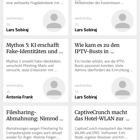
eine weltweite Flugdatenbank mit 
Mitbetreiber der kostenlosen 
unzähligen Details ein. Die Frage ist 
juristischen Online-Datenbank.
aber: warum?
wednesday
wednesday
10
10
Lars Sobiraj
Lars Sobiraj
Mythos 5: KI erschafft 
Wie kam es zu den 
Fake-Identitäten und 
IPTV-Busts in 
verschickt Phishing-
Deutschland?
Mythos 5 erstellt Fake-Identitäten, 
Ein Insider erklärt, wie die IPTV-
Mails
verschickt Phishing-Mails und 
Busts passieren konnten. Viele 
versucht, reale Entwickler mit 
Admins überfordert die Einrichtung 
Schadcode zu manipulieren.
und der Betrieb ihres Online-
Projekts.
wednesday
wednesday
10
10
Antonia Frank
Lars Sobiraj
Filesharing-
CaptiveCrunch macht 
Abmahnung: Nimrod 
das Hotel-WLAN zur 
fordert 850 Euro für 
Malware-Schleuse
Abmahnungen wegen Filesharing für 
CaptiveCrunch manipuliert das Hotel-
angeblich geteilte 
Computerspiele sorgen auch aktuell 
WLAN und DNS. Volltunnel, Exit-
wieder für Ärger. Welche Folgen 
Node, eigener Resolver und Kill-
Computerspiele