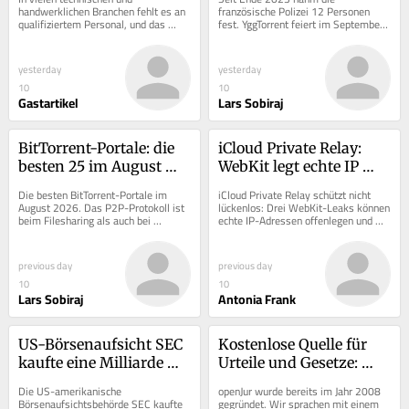
heute mehr zählen als 
handwerklichen Branchen fehlt es an 
französische Polizei 12 Personen 
qualifiziertem Personal, und das 
fest. YggTorrent feiert im September 
früher
betrifft nicht nur klassische IT-
sein Comeback, Unbekannte kauften 
Berufe.
die Domain.
yesterday
yesterday
10
10
Gastartikel
Lars Sobiraj
BitTorrent-Portale: die 
iCloud Private Relay: 
besten 25 im August 
WebKit legt echte IP 
2026
trotz Schutz offen
Die besten BitTorrent-Portale im 
iCloud Private Relay schützt nicht 
August 2026. Das P2P-Protokoll ist 
lückenlos: Drei WebKit-Leaks können 
beim Filesharing als auch bei 
echte IP-Adressen offenlegen und 
Abmahnungen leider nicht kaputt zu 
Apples Privatsphäre-Schutz 
kriegen!
umgehen.
previous day
previous day
10
10
Lars Sobiraj
Antonia Frank
US-Börsenaufsicht SEC 
Kostenlose Quelle für 
kaufte eine Milliarde 
Urteile und Gesetze: 
Fluggastdaten
OpenJur im Gespräch
Die US-amerikanische 
openJur wurde bereits im Jahr 2008 
Börsenaufsichtsbehörde SEC kaufte 
gegründet. Wir sprachen mit einem 