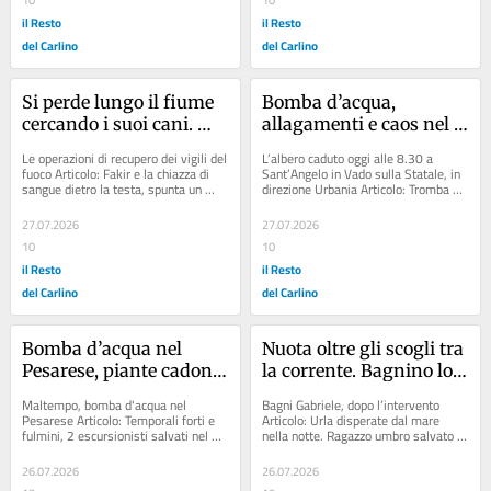
il Resto
il Resto
del Carlino
del Carlino
Si perde lungo il fiume 
Bomba d’acqua, 
cercando i suoi cani. 
allagamenti e caos nel 
Soccorso nella notte e 
Pesarese. E cadono 
Le operazioni di recupero dei vigili del 
L’albero caduto oggi alle 8.30 a 
ritrovato dai vigili del 
alberi su due auto in 
fuoco Articolo: Fakir e la chiazza di 
Sant’Angelo in Vado sulla Statale, in 
sangue dietro la testa, spunta un 
direzione Urbania Articolo: Tromba 
fuoco: era disidratato e 
corsa
nuovo fotogramma della body cam:...
d’aria, grandine e bomba d’acqua:...
in forte difficoltà
27.07.2026
27.07.2026
10
10
il Resto
il Resto
del Carlino
del Carlino
Bomba d’acqua nel 
Nuota oltre gli scogli tra 
Pesarese, piante cadono 
la corrente. Bagnino lo 
su auto in corsa: 
vede e lo porta a riva
Maltempo, bomba d'acqua nel 
Bagni Gabriele, dopo l’intervento 
sfiorata la tragedia
Pesarese Articolo: Temporali forti e 
Articolo: Urla disperate dal mare 
fulmini, 2 escursionisti salvati nel 
nella notte. Ragazzo umbro salvato 
Reno e sottopassi allagati: diretta...
dopo ore Articolo: Michele Strazzella, 
va a...
26.07.2026
26.07.2026