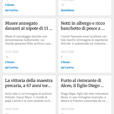
il Resto
10
del Carlino
Quotidiano
Muore annegato 
Notti in albergo e ricco 
davanti al nipote di 13 
banchetto di pesce a 
anni: malore fatale al 
sbafo: coppia di turisti 
Mezzi di salvataggio durante una 
I turisti facevano cene luculliane con 
mare
pagava con falsi 
dimostrazione Sottomonte, sul 
falsi bonifici (immagine di repertorio) 
litorale pesarese (foto archivio Luca 
Articolo: In autostrada sul motorino 
bonifici
Toni) Articolo: Si tuffa nel Po per 
da Bologna verso la Puglia: multa...
salvare la...
31.07.2026
30.07.2026
10
8
il Resto
il Resto
del Carlino
del Carlino
La vittoria della maestra 
Furto al ristorante di 
precaria, a 67 anni torna 
Alceo, il figlio Diego 
in graduatoria: “Restare 
arriva subito: “Se 
Asilo nido in un'immagine di archivio 
Diego Rapa, figlio del noto ristoratore 
fuori mi aveva tolto 
incontravo il ladro 
Articolo: Vasco Rossi, il ricordo di 
Alceo, in una immagine invernale; a 
papà Carlino e la vera canzone scritta 
destra la finestra scassinata da cui è 
tutto”
rischiavo di più io”
pensando a lui: “Quel dolore...
passato il ladro Articolo: “Buon...
29.07.2026
28.07.2026
10
10