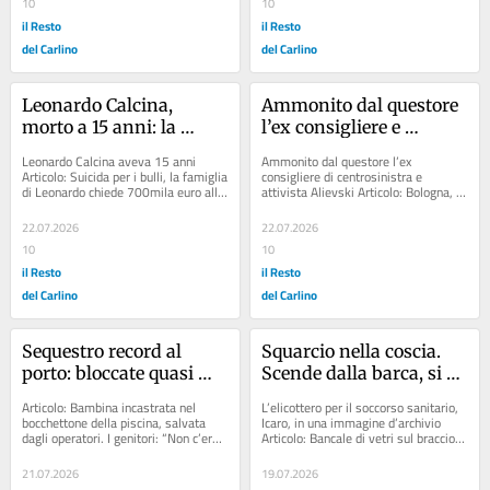
10
10
il Resto
il Resto
del Carlino
del Carlino
Leonardo Calcina, 
Ammonito dal questore 
morto a 15 anni: la 
l’ex consigliere e 
svolta. Quattro giovani 
attivista Alievski: il caso 
Leonardo Calcina aveva 15 anni 
Ammonito dal questore l’ex 
indagati per atti 
da “codice rosso”
Articolo: Suicida per i bulli, la famiglia 
consigliere di centrosinistra e 
di Leonardo chiede 700mila euro allo 
attivista Alievski Articolo: Bologna, 
persecutori e istigazione 
Stato Articolo: Le angosce di 
Meloni: “Verità per la morte di Fakir, 
al suicidio. L’appello 
Leonardo....
ma...
22.07.2026
22.07.2026
della famiglia: “Chi sa, 
10
10
parli”
il Resto
il Resto
del Carlino
del Carlino
Sequestro record al 
Squarcio nella coscia. 
porto: bloccate quasi 
Scende dalla barca, si 
due tonnellate di 
ferisce gravemente
Articolo: Bambina incastrata nel 
L’elicottero per il soccorso sanitario, 
vongole a rischio
bocchettone della piscina, salvata 
Icaro, in una immagine d’archivio 
dagli operatori. I genitori: “Non c’era 
Articolo: Bancale di vetri sul braccio: 
la retina, hanno dovuto spegnere...
paura al porto per un giovane...
21.07.2026
19.07.2026