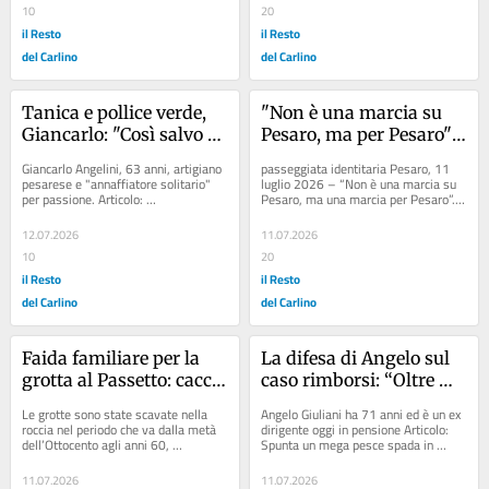
10
20
il Resto
il Resto
del Carlino
del Carlino
Tanica e pollice verde, 
"Non è una marcia su 
Giancarlo: "Così salvo 
Pesaro, ma per Pesaro", 
gli alberi piantati e 
la passeggiata 
Giancarlo Angelini, 63 anni, artigiano 
passeggiata identitaria Pesaro, 11 
abbandonati"
identitaria di Futuro 
pesarese e "annaffiatore solitario" 
luglio 2026 – “Non è una marcia su 
per passione. Articolo: 
Pesaro, ma una marcia per Pesaro”. 
nazionale
Riconoscimenti ai paladini del verde...
Con questo slogan Pia Perricci,...
12.07.2026
11.07.2026
10
20
il Resto
il Resto
del Carlino
del Carlino
Faida familiare per la 
La difesa di Angelo sul 
grotta al Passetto: caccia 
caso rimborsi: “Oltre 
madre e fratelli, ma il 
300mila Km in 4 anni? 
Le grotte sono state scavate nella 
Angelo Giuliani ha 71 anni ed è un ex 
Tar lo blocca
Per fare mappe bisogna 
roccia nel periodo che va dalla metà 
dirigente oggi in pensione Articolo: 
dell’Ottocento agli anni 60, 
Spunta un mega pesce spada in 
andare sul territorio. Ho 
originariamente erano usate come 
terrazzo, l’opera d’arte dell’ex...
fatto il mio lavoro con 
ricovero di...
11.07.2026
11.07.2026