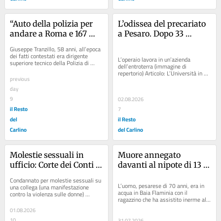
“Auto della polizia per 
L’odissea del precariato 
andare a Roma e 167 
a Pesaro. Dopo 33 
spostamenti fuori dalle 
contratti a tempo il 
Giuseppe Tranzillo, 58 anni, all’epoca 
esigenze di servizio”: 
giudice: “Assumetelo”
dei fatti contestati era dirigente 
L’operaio lavora in un’azienda 
superiore tecnico della Polizia di 
dirigente dovrà 
dell’entroterra (immagine di 
Stato e direttore degli Stabilimenti 
repertorio) Articolo: L’Università in 
restituire 136mila euro
di...
previous
missione a Creta: “Così scopriamo i...
day
9
02.08.2026
il Resto
7
del
il Resto
Carlino
del Carlino
Molestie sessuali in 
Muore annegato 
ufficio: Corte dei Conti lo 
davanti al nipote di 13 
condanna. Deve 
anni: malore fatale al 
Condannato per molestie sessuali su 
risarcire il Comune
mare /
L’uomo, pesarese di 70 anni, era in 
una collega (una manifestazione 
acqua in Baia Flaminia con il 
contro la violenza sulle donne) 
ragazzino che ha assistito inerme alla 
Articolo: Molestie e atti osceni 
tragedia: purtroppo inutili i soccorsi
sull’autobus....
01.08.2026
10
31.07.2026