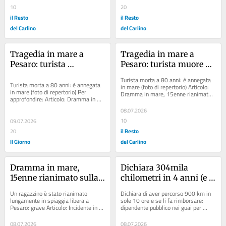
risarcire 500mila euro 
10
20
alla famiglia
il Resto
il Resto
del Carlino
del Carlino
Tragedia in mare a 
Tragedia in mare a 
Pesaro: turista 
Pesaro: turista muore 
bergamasca muore 
mentre faceva il bagno
Turista morta a 80 anni: è annegata 
mentre fa il bagno
Turista morta a 80 anni: è annegata 
in mare (foto di repertorio) Articolo: 
in mare (foto di repertorio) Per 
Dramma in mare, 15enne rianimato 
approfondire: Articolo: Dramma in 
sulla spiaggia: trovato a faccia in 
mare, 15enne rianimato sulla...
giù...
08.07.2026
10
09.07.2026
il Resto
20
Il Giorno
del Carlino
Dramma in mare, 
Dichiara 304mila 
15enne rianimato sulla 
chilometri in 4 anni (e 
spiaggia: trovato a 
900 km in 10 ore), 
Un ragazzino è stato rianimato 
Dichiara di aver percorso 900 km in 
faccia in giù in acqua
rimborsi per 111mila 
lungamente in spiaggia libera a 
sole 10 ore e se li fa rimborsare: 
Pesaro: grave Articolo: Incidente in 
dipendente pubblico nei guai per 
euro: dipendente 
A1, auto si ribalta: muore bambina di 
truffa Articolo: “Non ho nessuno a 
pubblico nei guai per 
8 anni,...
cui...
08.07.2026
08.07.2026