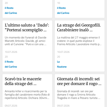
dignità”
20
10
il Resto
il Resto
del Carlino
del Carlino
L’ultimo saluto a ‘Dado’: 
La strage dei Georgofili. 
"Porterai scompiglio 
Carabiniere inalò 
anche lassù in 
amianto, mezzo milione 
Un momento dei funerali di Davide 
La mattina del 27 maggio emerse il 
Paradiso"
ai familiari
Mariotti Articolo: Davide, gli amici 
cratere: in quel punto esplose il 
uniti al Curvone: “Puro e con una 
Fiorino Articolo: Lavoratore morto per 
risata travolgente. Hai vissuto da 
mesotelioma, i nipoti risarciti con...
vero,...
10.07.2026
10.07.2026
20
20
il Resto
La
del Carlino
Nazione
Scavò tra le macerie 
Giornata di incendi: sei 
della strage dei 
ore per domare il rogo a 
Georgofili, carabiniere 
Smirra, fiamme anche 
Amianto killer e risarcimento per la 
Giornata di incendi: sei ore per 
morto a 56 anni per 
in un'abitazione
famiglia del carabiniere morto (foto di 
domare il rogo a Smirra Articolo: 
repertorio) Articolo: Dichiara 304mila 
Tragedia in mare a Pesaro: turista 
l’amianto killer: il 
chilometri in 4 anni (e 900 km in...
muore mentre faceva il bagno 
Ministero dovrà 
Articolo: Dramma in...
09.07.2026
09.07.2026