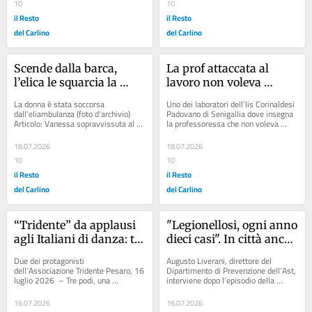
10
10
il Resto
il Resto
del Carlino
del Carlino
Scende dalla barca, 
La prof attaccata al 
l’elica le squarcia la 
lavoro non voleva 
coscia: ferita una 
pensionarsi e il Tar 
La donna è stata soccorsa 
Uno dei laboratori dell’Iis Corinaldesi 
quarantenne
suona la campanella
dall'eliambulanza (foto d'archivio) 
Padovano di Senigallia dove insegna 
Articolo: Vanessa sopravvissuta al 
la professoressa che non voleva 
naufragio della Concordia: “Le urla, 
andare in pensione Articolo: 
il...
“Raccolta...
18.07.2026
18.07.2026
10
10
il Resto
il Resto
del Carlino
del Carlino
“Tridente” da applausi 
"Legionellosi, ogni anno 
agli Italiani di danza: tre 
dieci casi". In città anche 
podi e il salto nella 
altre segnalazioni
Due dei protagonisti 
Augusto Liverani, direttore del 
classe internazionale
dell'Associazione Tridente Pesaro, 16 
Dipartimento di Prevenzione dell’Ast, 
luglio 2026  – Tre podi, una 
interviene dopo l’episodio della 
promozione nella classe 
turista "Negli alberghi il problema...
internazionale e un settimo...
16.07.2026
16.07.2026