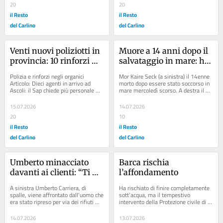
20
20
il Resto
il Resto
del Carlino
del Carlino
Venti nuovi poliziotti in 
Muore a 14 anni dopo il 
provincia: 10 rinforzi 
salvataggio in mare: ha 
alla Questura
lottato per 6 giorni in 
Polizia e rinforzi negli organici 
Mor Kaire Seck (a sinistra) il 14enne 
Rianimazione, poi la 
Articolo: Dieci agenti in arrivo ad 
morto dopo essere stato soccorso in 
Ascoli: il Sap chiede più personale 
mare mercoledì scorso. A destra il 
tragica resa
Articolo: Il Siulp attacca: "Organici...
tratto di spiaggia libera teatro della...
15.07.2026
14.07.2026
20
10
il Resto
il Resto
del Carlino
del Carlino
Umberto minacciato 
Barca rischia 
davanti ai clienti: “Ti 
l’affondamento
spacco la testa e ti 
A sinistra Umberto Carriera, di 
Ha rischiato di finire completamente 
uccido”. Fuggi fuggi tra i 
spalle, viene affrontato dall’uomo che 
sott’acqua, ma il tempestivo 
era stato ripreso per via dei rifiuti 
intervento della Protezione civile di 
turisti
lasciati davanti al suo locale. In...
Pesaro ha evitato il peggio. È 
accaduto......
14.07.2026
13.07.2026