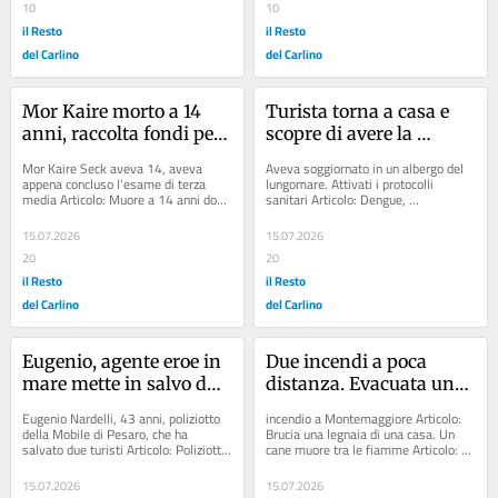
10
10
il Resto
il Resto
del Carlino
del Carlino
Mor Kaire morto a 14 
Turista torna a casa e 
anni, raccolta fondi per 
scopre di avere la 
riportarlo in Senegal. “Il 
legionella
Mor Kaire Seck aveva 14, aveva 
Aveva soggiornato in un albergo del 
padre non avrebbe pace 
appena concluso l'esame di terza 
lungomare. Attivati i protocolli 
media Articolo: Muore a 14 anni dopo 
sanitari Articolo: Dengue, 
se la bara dovesse 
il salvataggio in mare: ha lottato per 
diagnosticato un caso ad Albinea 
partire da sola"
6...
Articolo: Le malattie...
15.07.2026
15.07.2026
20
20
il Resto
il Resto
del Carlino
del Carlino
Eugenio, agente eroe in 
Due incendi a poca 
mare mette in salvo due 
distanza. Evacuata una 
turisti: “Vista 
persona disabile
Eugenio Nardelli, 43 anni, poliziotto 
incendio a Montemaggiore Articolo: 
l’emergenza mi sono 
della Mobile di Pesaro, che ha 
Brucia una legnaia di una casa. Un 
salvato due turisti Articolo: Poliziotto 
cane muore tra le fiamme Articolo: 
tuffato in acqua”
eroe salva ragazza non udente: si 
Due auto vanno a fuoco a distanza 
era...
l’una...
15.07.2026
15.07.2026