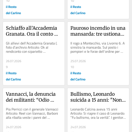
10
10
il Resto
il Resto
del Carlino
del Carlino
Schiaffo all’Accademia 
Pauroso incendio in una 
Granata. Ora il conto 
mansarda: tre ustionati, 
arriva in Consiglio
uno è gravissimo
Gli allievi dell’Accademia Granata (. 
Il rogo a Montecchio, via Livorno 6. A 
foto d’archivio Articolo: Ok al 
sinistra la mansarda. Sul posto i 
rendiconto con siparietto 
pompieri e le forze dell’ordine per 
internazionale Articolo: Accademia, il 
svolgere le indagini Articolo: Due...
giuramento:...
26.07.2026
25.07.2026
9
10
il Resto
il Resto
del Carlino
del Carlino
Vannacci, la denuncia 
Bullismo, Leonardo 
dei militanti: “Odio 
suicida a 15 anni: "Non 
social contro di noi, 
cerchiamo condanne. 
Pia Perricci con il generale Vannacci 
Leonardo Calcina aveva 15 anni 
raffica di insulti e invito 
Ma la verità da due 
Articolo: Reel con Vannacci, Barboni 
Articolo: Si riapre il caso di Leonardo: 
alla ribalta veste i panni del 
“Fu bullismo, ora la verità”. I genitori: 
al boicottaggio”
anni"
gladiatore Articolo: Procura al lavoro 
“A scuola con le cuffie per...
sul...
24.07.2026
24.07.2026