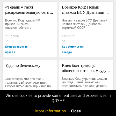
«Герани» гасят 
Военкор Коц: Новый 
распределительную сеть на 
главком ВСУ Драпатый - 
Черниговщине: Военкор 
неумный конъюнктурщик
Военкор Коц: удары РФ 
Новый главком ВСУ Драпатый 
Коц разбирает новые 
призваны сжать 
назвал жителей Донбасса - 
энергоснабжение 
отрыжкой СССР
удары по Украине
Черниговщины перед зимой
25.07.2026
23.07.2026
10
10
Комсомольская
Комсомольская
правда
правда
Удар по Зеленскому
Киев бьет тревогу: 
общество готово к «суду 
Линча»
Военкор Коц: украинцы дошли 
«Не сказать, что это очень 
до суда Линча, военкомы 
талантливый военачальник. 
превратились в законную цель
Скорее чётко держащий нос по...
We use cookies to provide some features and experiences in
21.07.2026
QOSHE
20
22.07.2026
Комсомольская
20
More information
.
Close
RT.com
правда