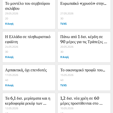
Το μοντέλο του σερβιτόρου 
Ευρωπαϊκό «χρυσό» στην...
σκλάβου
29.05.2026
27.05.2026
20
30
Η Αυγή
TVXS
Η Ελλάδα σε πληθωριστικό 
Πάνω από 1 δισ. κέρδη σε 
εφιάλτη
90 μέρες για τις Τράπεζες 
24.05.2026
στις πλάτες της 
20.05.2026
30
εξαθλιωμένης κοινωνίας
30
Η Αυγή
Η Αυγή
Αρπακτικά, όχι επενδυτές
Το οικονομικό προφίλ του...
17.05.2026
15.05.2026
40
40
Η Αυγή
TVXS
Τα 6,1 δισ. μερίσματα και η 
1,2 δισ. νέα χρέη σε 60 
κερδοφορία ρεκόρ των 
μέρες προστίθενται στο 
εισηγμένων εταιρειών
12.05.2026
βουνό του ιδιωτικού χρέους
10.05.2026