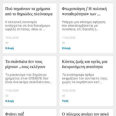
Πού πηγαίνουν τα χρήματα 
Φτωχοποίηση / Η πολιτική 
από το θηριώδες πλεόνασμα
«σταθερότητα» των 
πλεονασμάτων και η 
Η ελληνική οικονομία 
Υπάρχει μια επίσημη αφήγηση 
καθημερινότητα της 
εισέρχεται σε ένα δεκαήμερο 
που επαναλαμβάνεται με 
υψηλής έντασης, όπου οι 
συνέπεια, ότι δηλαδή η...
στέρησης
αριθμοί...
19.04.2026
11.04.2026
30
30
Η Αυγή
Η Αυγή
Τα σκάνδαλα δεν τους 
Κόστος ζωής και υγεία, μια 
ρίχνουν ...τους εκλέγουν
διευρυνόμενη ανισότητα
Το ροκάνισμα του δημόσιου 
Τα ενυπόγραφα άρθρα 
χρήματος στον ΟΠΕΚΕΠΕ δεν 
εκφράζουν τον συντάκτη τους, 
είναι ένα ακόμη σκάνδαλο που...
χωρίς να συμπίπτουν κατ'...
11.04.2026
10.04.2026
30
40
Η Αυγή
TVXS
Φτάνει πιά!
Ο πόλεμος ανοίγει τον ασκό 