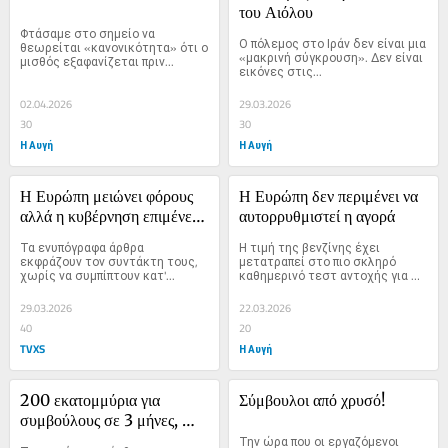
του Αιόλου
Φτάσαμε στο σημείο να 
Ο πόλεμος στο Ιράν δεν είναι μια 
θεωρείται «κανονικότητα» ότι ο 
«μακρινή σύγκρουση». Δεν είναι 
μισθός εξαφανίζεται πριν...
εικόνες στις...
02.04.2026
29.03.2026
30
30
Η Αυγή
Η Αυγή
Η Ευρώπη μειώνει φόρους 
Η Ευρώπη δεν περιμένει να 
αλλά η κυβέρνηση επιμένει 
αυτορρυθμιστεί η αγορά
ότι «δεν γίνεται αλλιώς»
Τα ενυπόγραφα άρθρα 
Η τιμή της βενζίνης έχει 
εκφράζουν τον συντάκτη τους, 
μετατραπεί στο πιο σκληρό 
χωρίς να συμπίπτουν κατ'...
καθημερινό τεστ αντοχής για 
τα...
29.03.2026
22.03.2026
40
20
TVXS
Η Αυγή
200 εκατομμύρια για 
Σύμβουλοι από χρυσό!
συμβούλους σε 3 μήνες, 
πόσοι κατώτατοι μισθοί και 
Την ώρα που οι εργαζόμενοι 