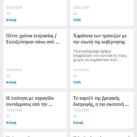
04.03.2026
25.02.2026
50
40
Η Αυγή
TVXS
Πέντε χρόνια λεηλασίας / 
Χαράτσια των τραπεζών με 
Εκτοξεύτηκαν πάνω από 
την σιωπή της κυβέρνησης
40% οι τιμές των τροφίμων
Τα ενυπόγραφα άρθρα 
εκφράζουν τον συντάκτη τους, 
χωρίς να συμπίπτουν κατ'...
23.02.2026
16.02.2026
40
40
Η Αυγή
TVXS
Η λιτότητα με σφραγίδα 
Το καρτέλ της βρεφικής 
συντάγματος από την 
διατροφής, η πιο σκοτεινή 
κυβέρνηση της Ν.Δ.
15.02.2026
και κερδοφόρα γωνιά της 
12.02.2026
30
αγοράς τροφίμων
20
Η Αυγή
Η Αυγή