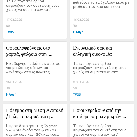
Τα ενυπόγραφα άρθρα 
παλεύουν να τα βγάλουν πέρα με 
συντάξεις...
εκφράζουν τον συντάκτη τους, 
μισθούς των 800 και 1.000...
χωρίς να συμπίπτουν κατ'...
17.03.2026
16.03.2026
40
30
TVXS
Η Αυγή
Φοροελαφρύνσεις στα 
Ενεργειακό σοκ και 
χαρτιά, φτώχεια στην 
ελληνική οικονομία
πραγματικότητα
Η κυβέρνηση μιλάει με στόμφο 
Τα ενυπόγραφα άρθρα 
για μειώσεις φόρων και 
εκφράζουν τον συντάκτη τους, 
«ανάσες» στους πολίτες....
χωρίς να συμπίπτουν κατ'...
16.03.2026
07.03.2026
30
50
Η Αυγή
TVXS
Πόλεμος στη Μέση Ανατολή 
Ποιοι κερδίζουν από την 
/ Πώς μεταφράζεται η 
κατάρρευση των μικρών 
επίθεση στο Ιράν στην 
επιχειρήσεων
Η προειδοποίηση της Goldman 
Τα ενυπόγραφα άρθρα 
καθημερινότητα μας
Sachs για άνοδο του φυσικού 
εκφράζουν τον συντάκτη τους, 
αερίου έως και 130% και του...
χωρίς να συμπίπτουν κατ'...