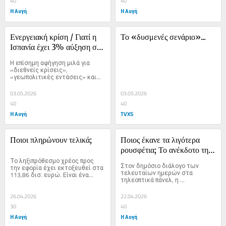
40
40
Η Αυγή
Η Αυγή
Ενεργειακή κρίση / Γιατί η 
Το «δυσμενές σενάριο»...
Ισπανία έχει 3% αύξηση στα 
καύσιμα και η Ελλάδα 17%
Η επίσημη αφήγηση μιλά για 
«διεθνείς κρίσεις», 
«γεωπολιτικές εντάσεις» και...
03.05.2026
03.05.2026
40
40
Η Αυγή
TVXS
Ποιοι πληρώνουν τελικά;
Ποιος έκανε τα λιγότερα 
ρουσφέτια; Το ανέκδοτο της 
Το ληξιπρόθεσμο χρέος προς 
μεταπολίτευσης
Στον δημόσιο διάλογο των 
την εφορία έχει εκτοξευθεί στα 
τελευταίων ημερών στα 
113,86 δισ. ευρώ. Είναι ένα...
τηλεοπτικά πάνελ, η 
αντιπαράθεση...
26.04.2026
22.04.2026
30
40
Η Αυγή
Η Αυγή