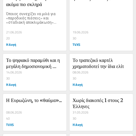
ακόμα πιο σκληρά
Όποιος συνεχίζει να μιλά για 
«παροδικές πιέσεις» και 
«σταδιακή αποκλιμάκωση»...
21.06.2026
19.06.2026
20
30
Η Αυγή
TVXS
Το ψηφιακό παραμύθι και η 
Το τραπεζικό καρτέλ 
μεγάλη δημοσιονομική 
χρηματοδοτεί την ίδια ελίτ
σφαγή της Ευρώπης
14.06.2026
08.06.2026
30
30
Η Αυγή
Η Αυγή
Η Ευρωζώνη, το «θαύμα»...
Χωρίς διακοπές 1 στους 2 
Έλληνες
08.06.2026
31.05.2026
40
30
TVXS
Η Αυγή