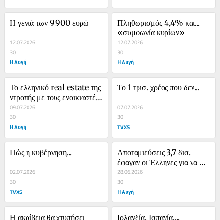
Η γενιά των 9.900 ευρώ
Πληθωρισμός 4,4% και... 
«συμφωνία κυρίων»
12.07.2026
12.07.2026
30
30
Η Αυγή
Η Αυγή
Το ελληνικό real estate της 
Το 1 τρισ. χρέος που δεν...
ντροπής με τους ενοικιαστές 
να διώχνονται για τους 
09.07.2026
07.07.2026
τουρίστες
30
30
Η Αυγή
TVXS
Πώς η κυβέρνηση...
Αποταμιεύσεις 3,7 δισ. 
έφαγαν οι Έλληνες για να 
02.07.2026
επιβιώσουν
28.06.2026
30
30
TVXS
Η Αυγή
Η ακρίβεια θα χτυπήσει 
Ιρλανδία, Ισπανία,...