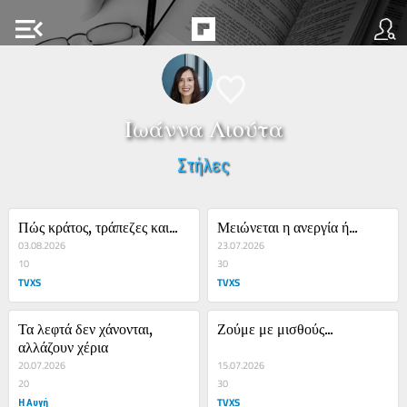
menu_open
Ιωάννα Λιούτα
Στήλες
Πώς κράτος, τράπεζες και...
Μειώνεται η ανεργία ή...
03.08.2026
23.07.2026
10
30
TVXS
TVXS
Τα λεφτά δεν χάνονται, 
Ζούμε με μισθούς...
αλλάζουν χέρια
20.07.2026
15.07.2026
20
30
Η Αυγή
TVXS