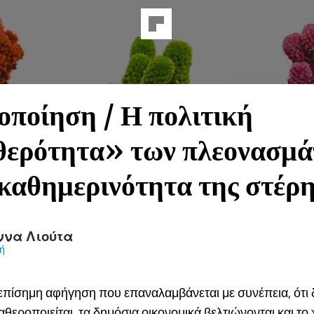
ποίηση / Η πολιτική
θερότητα» των πλεονασμ
 καθημερινότητα της στέρ
ννα Λιούτα
ή
 επίσημη αφήγηση που επαναλαμβάνεται με συνέπεια, ότι
αθεροποιείται, τα δημόσια οικονομικά βελτιώνονται και το