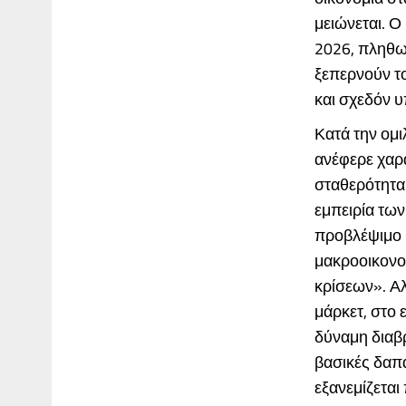
μειώνεται. Ο
2026, πληθω
ξεπερνούν το
και σχεδόν υ
Κατά την ομι
ανέφερε χαρα
σταθερότητα 
εμπειρία των
προβλέψιμο θ
μακροοικονομ
κρίσεων». Αλ
μάρκετ, στο 
δύναμη διαβρ
βασικές δαπ
εξανεμίζεται