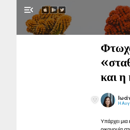
menu_open
Φτωχο
«στα
και η
Ιωά
Η Αυγ
Υπάρχει μια
οικονομία στ