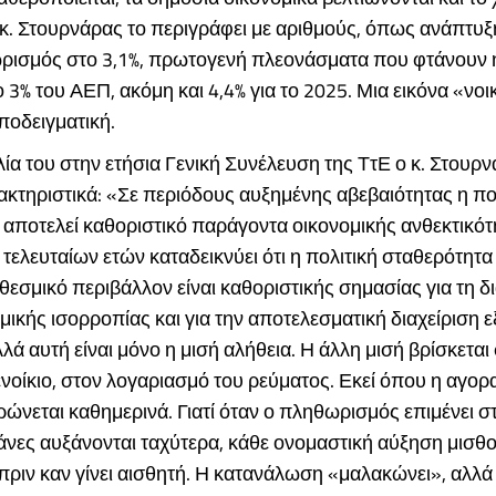
 κ. Στουρνάρας το περιγράφει με αριθμούς, όπως ανάπτυξη
ρισμός στο 3,1%, πρωτογενή πλεονάσματα που φτάνουν ή
 3% του ΑΕΠ, ακόμη και 4,4% για το 2025. Μια εικόνα «νο
ποδειγματική.
λία του στην ετήσια Γενική Συνέλευση της ΤτΕ ο κ. Στουρ
κτηριστικά: «Σε περιόδους αυξημένης αβεβαιότητας η πο
αποτελεί καθοριστικό παράγοντα οικονομικής ανθεκτικότ
 τελευταίων ετών καταδεικνύει ότι η πολιτική σταθερότητα 
εσμικό περιβάλλον είναι καθοριστικής σημασίας για τη δ
ικής ισορροπίας και για την αποτελεσματική διαχείριση
λά αυτή είναι μόνο η μισή αλήθεια. Η άλλη μισή βρίσκετα
ενοίκιο, στον λογαριασμό του ρεύματος. Εκεί όπου η αγορ
ώνεται καθημερινά. Γιατί όταν ο πληθωρισμός επιμένει στ
άνες αυξάνονται ταχύτερα, κάθε ονομαστική αύξηση μισθ
 πριν καν γίνει αισθητή. Η κατανάλωση «μαλακώνει», αλλά