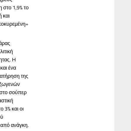
 στο 1,9% το
 και
ικοκυρεμένη»
νάρας
λιτική
ητας. Η
και ένα
ιατήρηση της
 εξωγενών
ι στο σούπερ
αστική
ο 3% και οι
ού
 από ανάγκη.