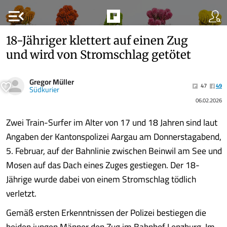
menu_open
18-Jähriger klettert auf einen Zug
und wird von Stromschlag getötet
Gregor Müller
47
49
Südkurier
06.02.2026
Zwei Train-Surfer im Alter von 17 und 18 Jahren sind laut
Angaben der Kantonspolizei Aargau am Donnerstagabend,
5. Februar, auf der Bahnlinie zwischen Beinwil am See und
Mosen auf das Dach eines Zuges gestiegen. Der 18-
Jährige wurde dabei von einem Stromschlag tödlich
verletzt.
Gemäß ersten Erkenntnissen der Polizei bestiegen die
beiden jungen Männer den Zug im Bahnhof Lenzburg. Im