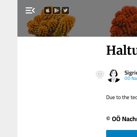
menu_open
Halt
Sigr
OÖ Na
Due to the tech
© OÖ Nach