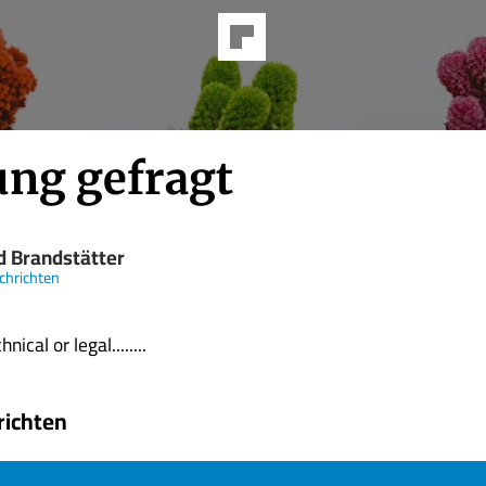
ung gefragt
id Brandstätter
chrichten
nical or legal........
richten