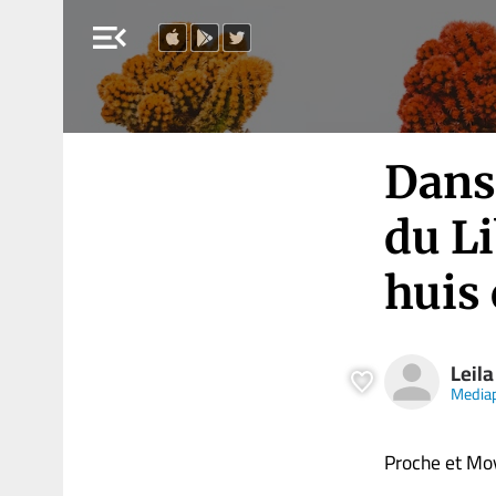
menu_open
Dans
du L
huis 
Leila
Media
Proche et Mo