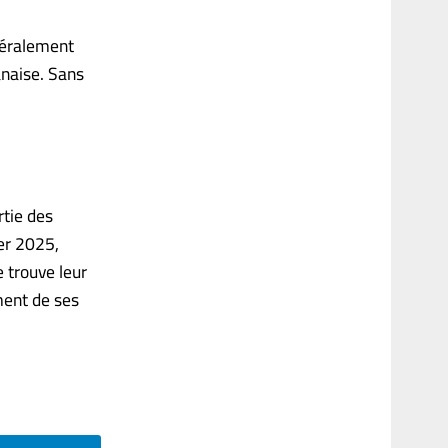
atéralement
anaise. Sans
rtie des
ier 2025,
e trouve leur
ment de ses