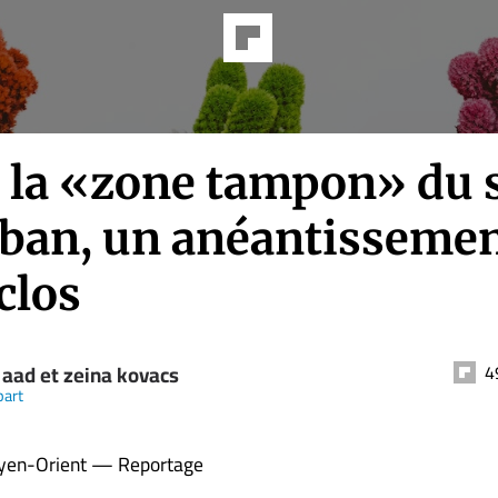
 la «zone tampon» du 
iban, un anéantissemen
clos
 aad et zeina kovacs
4
part
yen-Orient — Reportage