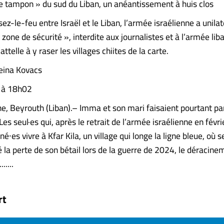
e tampon » du sud du Liban, un anéantissement à huis clos
ez-le-feu entre Israël et le Liban, l’armée israélienne a unil
zone de sécurité », interdite aux journalistes et à l’armée lib
attelle à y raser les villages chiites de la carte.
Zeina Kovacs
6 à 18h02
e, Beyrouth (Liban).– Imma et son mari faisaient pourtant pa
 Les seul·es qui, après le retrait de l’armée israélienne en févr
né⸱es vivre à Kfar Kila, un village qui longe la ligne bleue, où s
 la perte de son bétail lors de la guerre de 2024, le déracine
.....
rt