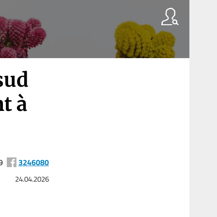
sud
t à
9
3246080
24.04.2026