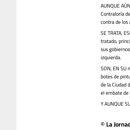
AUNQUE AÚN NO
Contraloría d
contra de los
SE TRATA, ES
tratado, prin
sus gobiernos
izquierda.
SON, EN SU m
botes de pintu
de la Ciudad 
el embate de 
Y AUNQUE SU ra
© La Jorna