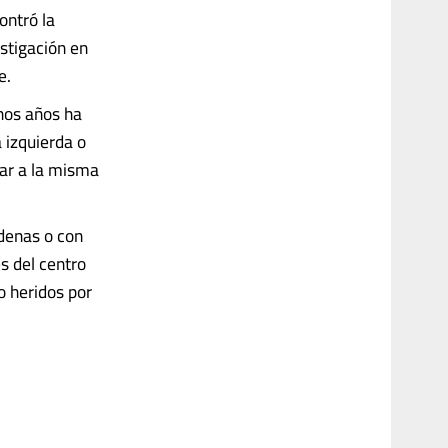
ontró la
estigación en
be.
hos años ha
 izquierda o
par a la misma
denas o con
es del centro
o heridos por