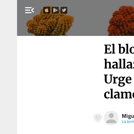
menu_open
El bl
halla
Urge 
clam
Migu
La Jor