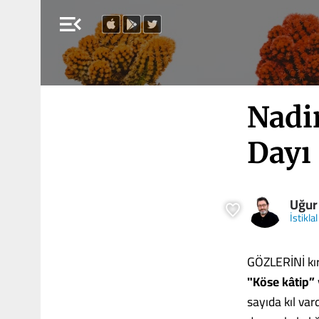
menu_open
Nadi
Dayı
Uğur
İstiklal
GÖZLERİNİ kır
"Köse kâtip”
sayıda kıl vard