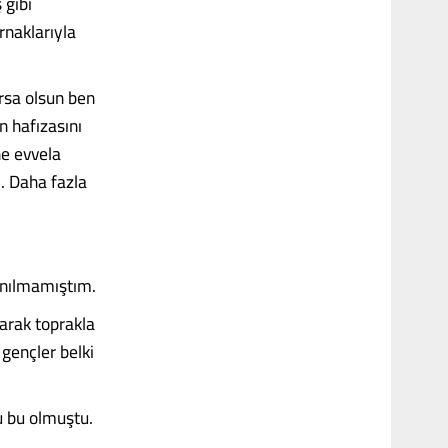
 gibi
rnaklarıyla
rsa olsun ben
 hafızasını
ne evvela
. Daha fazla
anılmamıştım.
arak toprakla
 gençler belki
u bu olmuştu.