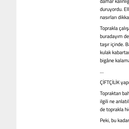
damar kalınlı
duruyordu. Ell
nasırları dikk
Toprakla çalı
buradayım der
taşır içinde. 
kulak kabarta
bigâne kalam
…
ÇİFTÇİLİK yap
Topraktan bah
ilgili ne anla
de toprakla h
Peki, bu kada