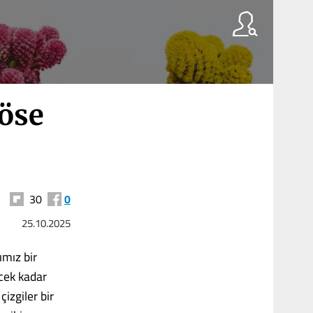
öse
30
0
25.10.2025
ımız bir
ecek kadar
çizgiler bir