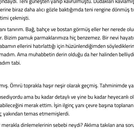
ğındaydı. Teni güneşten yanıp kavrulmuştu. Dudakları kavlamış
erine biraz daha alıcı gözle baktığımda teni rengine dönmüş tı
atimi çekmişti.
şanı tanırım. Bağ, bahçe ve bostan görmüş eller her nerede olu
. Bizim pamuk parmaklarımıza hiç benzemez. Bir nevi hayatın
Babamın ellerini hatırlattığı için hüzünlendiğimden söyledikleri
madım. Ama muhabbetin derin olduğu da her halinden belliydi
adım tabi.
mış. Ömrü toprakla haşır neşir olarak geçmiş. Tahminimde y
sediyordu ama bu kadar detaylı ve yine bu kadar heyecanlı ol
tılabileceğini merak ettim. İşin ilginç yanı çevre başına toplanan
iç yakından temas etmemişlerdi.
r merakla dinlemelerinin sebebi neydi? Aklıma takılan ana sor