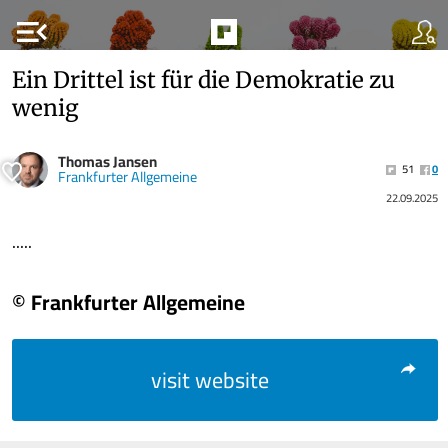
menu_open
Ein Drittel ist für die Demokratie zu
wenig
Thomas Jansen
51
0
Frankfurter Allgemeine
22.09.2025
.....
© Frankfurter Allgemeine
visit website