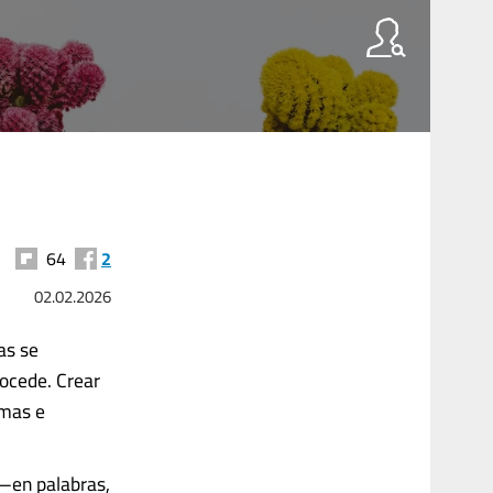
64
2
02.02.2026
as se
rocede. Crear
rmas e
 —en palabras,