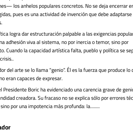
nes— los anhelos populares concretos. No se deja encerrar e
ígidas, pues es una actividad de invención que debe adaptarse
s.
tica logra dar estructuración palpable a las exigencias popula
na adhesión viva al sistema, no por inercia o temor, sino por
. Cuando la capacidad artística falta, pueblo y política se se
risis..
or del arte se lo llama “genio”. Él es la fuerza que produce l
 no eran capaces de expresar.
el Presidente Boric ha evidenciado una carencia grave de genio
undidad creadora. Su fracaso no se explica sólo por errores té
sino por una impotencia más profunda: la........
ador