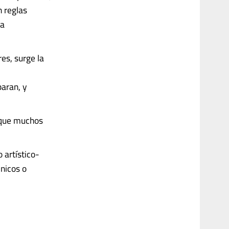
n reglas
 a
res, surge la
paran, y
o que muchos
 artístico-
cnicos o