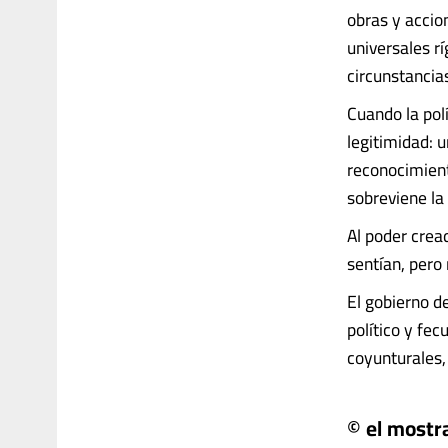
obras y accio
universales r
circunstancia
Cuando la polí
legitimidad: u
reconocimiento
sobreviene la c
Al poder cread
sentían, pero
El gobierno d
político y fec
coyunturales, 
© el mostr