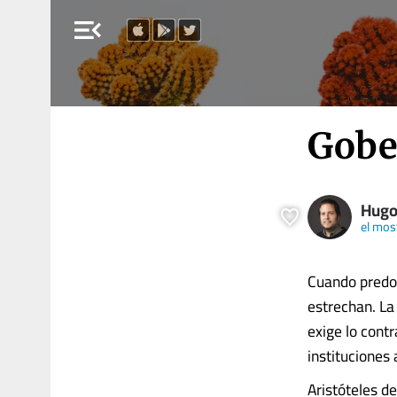
menu_open
Gobe
Hugo
el mos
Cuando predom
estrechan. La
exige lo contr
instituciones 
Aristóteles de