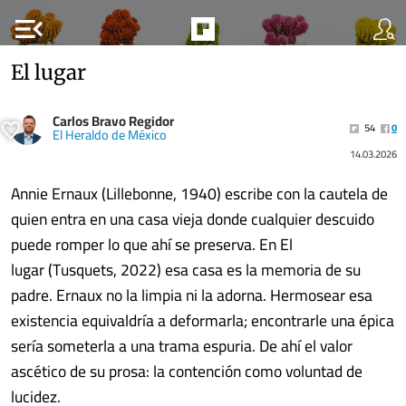
menu_open
El lugar
Carlos Bravo Regidor
54
0
El Heraldo de México
14.03.2026
Annie Ernaux (Lillebonne, 1940) escribe con la cautela de
quien entra en una casa vieja donde cualquier descuido
puede romper lo que ahí se preserva. En El
lugar (Tusquets, 2022) esa casa es la memoria de su
padre. Ernaux no la limpia ni la adorna. Hermosear esa
existencia equivaldría a deformarla; encontrarle una épica
sería someterla a una trama espuria. De ahí el valor
ascético de su prosa: la contención como voluntad de
lucidez.