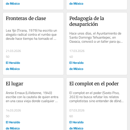
de México
de México
Fronteras de clase
Pedagogía de la 
desaparición
Lea Ypi (Tirana, 1979) ha escrito un 
Hace unos días, el Ayuntamiento de 
alegato radical contra el rumbo que 
Santo Domingo Tehuantepec, en 
desde hace tiempo ha tomado el 
Oaxaca, convocó a un taller para que 
debate sobre la inmigración....
mujeres aprendieran a elaborar un 
“kit...
21.03.2026
17.03.2026
50
40
El Heraldo
El Heraldo
de México
de México
El lugar
El complot en el poder
Annie Ernaux (Lillebonne, 1940) 
El complot en el poder (Sexto Piso, 
escribe con la cautela de quien entra 
2023) no busca refutar los relatos 
en una casa vieja donde cualquier 
complotistas sino entender de dónde 
descuido puede romper lo que ahí se 
sale su extraordinaria capacidad 
preserva....
para...
14.03.2026
07.03.2026
50
60
El Heraldo
El Heraldo
de México
de México