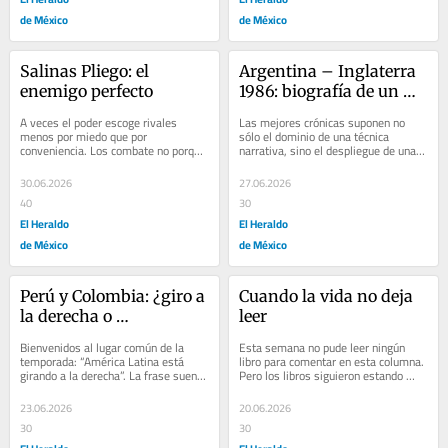
de México
de México
Salinas Pliego: el 
Argentina – Inglaterra 
enemigo perfecto
1986: biografía de un 
instante
A veces el poder escoge rivales 
Las mejores crónicas suponen no 
menos por miedo que por 
sólo el dominio de una técnica 
conveniencia. Los combate no porque 
narrativa, sino el despliegue de una 
amenacen con derrotarlo, sino porque 
sensibilidad rayana en lo etnográfico, 
le ayudan a...
capaz...
30.06.2026
27.06.2026
40
30
El Heraldo
El Heraldo
de México
de México
Perú y Colombia: ¿giro a 
Cuando la vida no deja 
la derecha o 
leer
acumulación de 
Bienvenidos al lugar común de la 
Esta semana no pude leer ningún 
decepciones?
temporada: “América Latina está 
libro para comentar en esta columna. 
girando a la derecha”. La frase suena 
Pero los libros siguieron estando 
contundente. A algunos los asusta, 
presentes, a su manera, en cada uno 
a...
de mis...
23.06.2026
20.06.2026
30
30