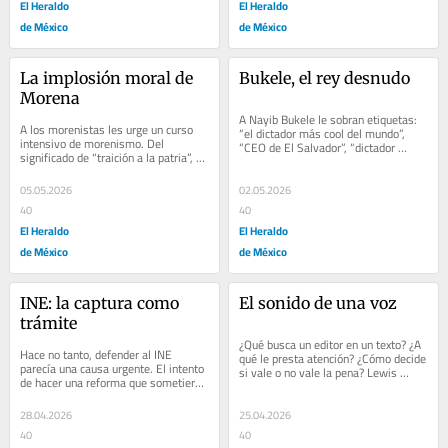
El Heraldo
El Heraldo
de México
de México
La implosión moral de 
Bukele, el rey desnudo
Morena
A Nayib Bukele le sobran etiquetas: 
A los morenistas les urge un curso 
“el dictador más cool del mundo”, 
intensivo de morenismo. Del 
“CEO de El Salvador”, “dictador 
significado de “traición a la patria”, 
milenial” o el autócrata “más...
por ejemplo. Uno supondría que lo 
conocen...
05.05.2026
02.05.2026
40
40
El Heraldo
El Heraldo
de México
de México
INE: la captura como 
El sonido de una voz
trámite
¿Qué busca un editor en un texto? ¿A 
Hace no tanto, defender al INE 
qué le presta atención? ¿Cómo decide 
parecía una causa urgente. El intento 
si vale o no vale la pena? Lewis 
de hacer una reforma que sometiera 
Lapham (San Francisco, 1935 –...
al árbitro electoral generaba...
28.04.2026
25.04.2026
40
40