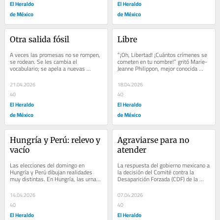
El Heraldo
El Heraldo
de México
de México
Otra salida fósil
Libre
A veces las promesas no se rompen, 
“¡Oh, Libertad! ¡Cuántos crímenes se 
se rodean. Se les cambia el 
cometen en tu nombre!” gritó Marie-
vocabulario; se apela a nuevas 
Jeanne Philippon, mejor conocida 
tecnologías; se invocan la necesidad 
como Madame Roland, el 8 de...
y la soberanía...
21.04.2026
18.04.2026
40
40
El Heraldo
El Heraldo
de México
de México
Hungría y Perú: relevo y 
Agraviarse para no 
vacío
atender
Las elecciones del domingo en 
La respuesta del gobierno mexicano a 
Hungría y Perú dibujan realidades 
la decisión del Comité contra la 
muy distintas. En Hungría, las urnas 
Desaparición Forzada (CDF) de la 
tradujeron el descontento con Viktor 
ONU fue más rijosa que rigurosa. No 
Orbán,...
sólo...
14.04.2026
07.04.2026
40
40
El Heraldo
El Heraldo