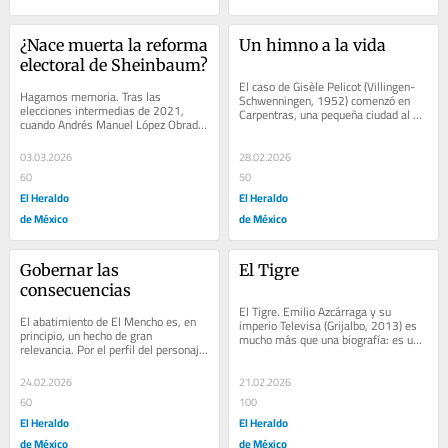
¿Nace muerta la reforma 
Un himno a la vida
electoral de Sheinbaum?
El caso de Gisèle Pelicot (Villingen-
Hagamos memoria. Tras las 
Schwenningen, 1952) comenzó en 
elecciones intermedias de 2021, 
Carpentras, una pequeña ciudad al 
cuando Andrés Manuel López Obrador 
sur de Francia, cuando la policía 
anunció que impulsaría una reforma 
local...
electoral, su...
03.03.2026
28.02.2026
60
50
El Heraldo
El Heraldo
de México
de México
Gobernar las 
El Tigre
consecuencias
El Tigre. Emilio Azcárraga y su 
El abatimiento de El Mencho es, en 
imperio Televisa (Grijalbo, 2013) es 
principio, un hecho de gran 
mucho más que una biografía: es una 
relevancia. Por el perfil del personaje. 
historia de cómo la televisión pasó 
Por el tamaño del cártel que 
de...
encabezaba....
24.02.2026
21.02.2026
60
100
El Heraldo
El Heraldo
de México
de México