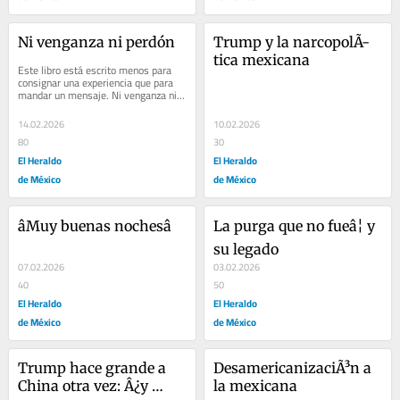
Ni venganza ni perdón
Trump y la narcopolÃ­
tica mexicana
Este libro está escrito menos para 
consignar una experiencia que para 
mandar un mensaje. Ni venganza ni 
perdón (Planeta, 2025), de Julio 
Scherer y...
14.02.2026
10.02.2026
80
30
El Heraldo
El Heraldo
de México
de México
âMuy buenas nochesâ
La purga que no fueâ¦ y 
su legado
07.02.2026
03.02.2026
40
50
El Heraldo
El Heraldo
de México
de México
Trump hace grande a 
DesamericanizaciÃ³n a 
China otra vez: Â¿y 
la mexicana