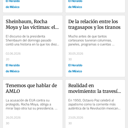
El Heraldo
El Heraldo
de México
de México
Sheinbaum, Rocha 
De la relación entre los 
Moya y las víctimas: el 
tragasapos y los tiranos
último refugio
El discurso de la presidenta 
Mucho antes de que tantos 
Sheinbaum del domingo pasado 
cortesanos tuvieran columnas, 
contó una historia en la que los diez 
paneles, programas o cuentas 
funcionarios acusados en Nueva York 
verificadas, William Hazlitt (Kent, 
no son...
1778-1830) ya les había...
02.06.2026
30.05.2026
20
30
El Heraldo
El Heraldo
de México
de México
Tenemos que hablar de 
Realidad en 
AMLO
movimiento: la travesía 
intelectual de Octavio 
La acusación de EUA contra su 
En 1950, Octavio Paz celebró al 
Paz
protegido, Rocha Moya, obliga a 
zapatismo como la corriente más 
mirar bajo otra luz su presidencia. No 
auténtica de la Revolución mexicana: 
es obsesión: todos los presidentes 
la que mejor encarnó su 
tienen...
espontaneidad como...
26.05.2026
23.05.2026
30
30