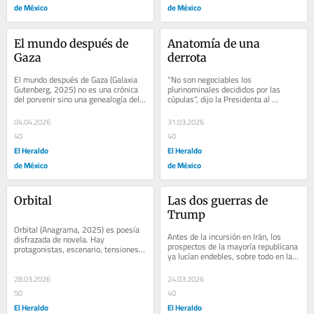
de México
de México
El mundo después de 
Anatomía de una 
Gaza
derrota
El mundo después de Gaza (Galaxia 
“No son negociables los 
Gutenberg, 2025) no es una crónica 
plurinominales decididos por las 
del porvenir sino una genealogía del 
cúpulas”, dijo la Presidenta al 
presente. Más que imaginar el 
presentar su propuesta de reforma 
desenlace...
electoral en...
04.04.2026
31.03.2026
40
40
El Heraldo
El Heraldo
de México
de México
Orbital
Las dos guerras de 
Trump
Orbital (Anagrama, 2025) es poesía 
Antes de la incursión en Irán, los 
disfrazada de novela. Hay 
prospectos de la mayoría republicana 
protagonistas, escenario, tensiones, 
ya lucían endebles, sobre todo en la 
pero su autora no los pone al servicio 
Cámara de Representantes: el Cook...
de una...
28.03.2026
24.03.2026
50
40
El Heraldo
El Heraldo