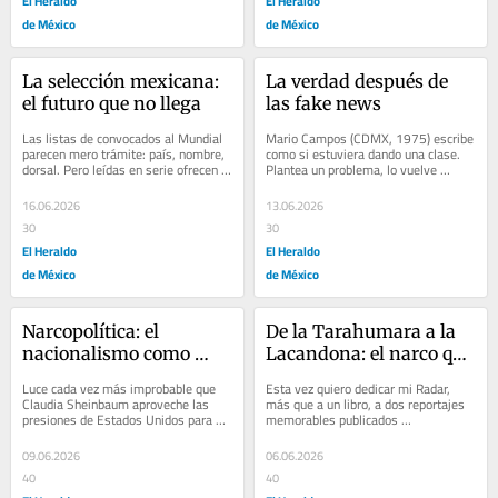
El Heraldo
El Heraldo
de México
de México
La selección mexicana: 
La verdad después de 
el futuro que no llega
las fake news
Las listas de convocados al Mundial 
Mario Campos (CDMX, 1975) escribe 
parecen mero trámite: país, nombre, 
como si estuviera dando una clase. 
dorsal. Pero leídas en serie ofrecen 
Plantea un problema, lo vuelve 
un diagnóstico. Las de México, de...
inteligible y ofrece herramientas para 
encararlo....
16.06.2026
13.06.2026
30
30
El Heraldo
El Heraldo
de México
de México
Narcopolítica: el 
De la Tarahumara a la 
nacionalismo como 
Lacandona: el narco que 
impunidad
no miramos
Luce cada vez más improbable que 
Esta vez quiero dedicar mi Radar, 
Claudia Sheinbaum aproveche las 
más que a un libro, a dos reportajes 
presiones de Estados Unidos para 
memorables publicados 
combatir la narcopolítica en México. 
recientemente en El País.  "Esclavos 
El punto...
en la...
09.06.2026
06.06.2026
40
40