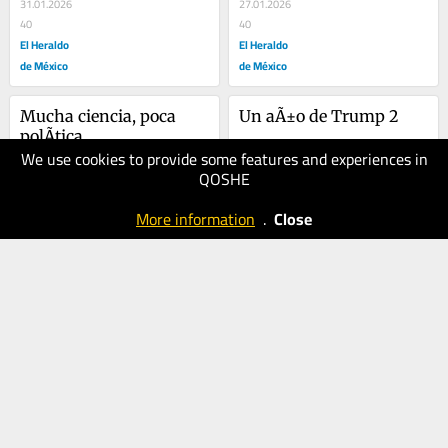
Europa?
31.01.2026
27.01.2026
40
40
El Heraldo
El Heraldo
de México
de México
Mucha ciencia, poca 
Un aÃ±o de Trump 2
polÃ­tica
We use cookies to provide some features and experiences in
24.01.2026
20.01.2026
QOSHE
60
50
El Heraldo
El Heraldo
More information
.
Close
de México
de México