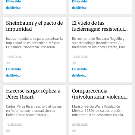
El Heraldo
El Heraldo
de México
de México
Sheinbaum y el pacto de 
El vuelo de las 
impunidad
luciérnagas: resistencia, 
violencia y poder
Invocar la soberanía para perpetuar la 
En memoria de Rossana Reguillo y 
impunidad no es defender a México. 
su antropología incandescente A 
La palabra “soberanía” conserva 
mediados de los años setenta, Pier 
prestigio porque enuncia algo...
Paolo Pasolini interpretó la extinción 
de las...
19.05.2026
16.05.2026
30
30
El Heraldo
El Heraldo
de México
de México
Hacerse cargo: réplica a 
Comparecencia 
Pérez Ricart
(in)voluntaria: violencia 
sexual y violencia 
Carlos Pérez Ricart escribió el jueves 
Marisol García Walls (Ciudad de 
burocrática
en Reforma que la extradición de 
México, 1989) lee su declaración 
Rubén Rocha Moya estaría 
ministerial y se desconoce en ella. Lo 
“envenenada”. Porque el derecho 
que debería contener su testimonio 
penal...
le...
12.05.2026
09.05.2026
30
40