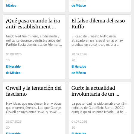
México
de México
¿Qué pasa cuando la ira 
El falso dilema del caso 
anti-establishment 
Ruffo
reemplaza la lucha de 
Guido Reil fue minero, sindicalista y 
El caso de Ernesto Ruffo está 
clases?
militante durante veintiséis años del 
atrapado en un falso dilema: o hay 
Partido Socialdemócrata de Alemania 
pruebas en su contra o es una 
(SPD, por sus siglas en alemán)....
persecución política. El oficialismo 
apela a la...
01.08.2026
28.07.2026
10
20
El Heraldo
El Heraldo
de México
de México
Orwell y la tentación del 
Gurb: la actualidad 
fascismo
involuntaria de un 
extraterrestre en 
Hay ideas que envejecen bien y otras 
La posteridad ha sido amable con Sin 
Barcelona
que mueren jóvenes. Las que George 
noticias de Gurb (Seix Barral, 2004) 
Orwell ensayó entre 1940 y 1948 
aunque quizá un poco frívola. La ha 
—reunidas en Fascismo y...
acomodado en el lugar de un relato...
25.07.2026
04.07.2026
20
20
El Heraldo
El Heraldo