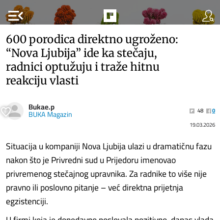
menu_open
600 porodica direktno ugroženo:
“Nova Ljubija” ide ka stečaju,
radnici optužuju i traže hitnu
reakciju vlasti
Bukae.p
48
0
BUKA Magazin
19.03.2026
Situacija u kompaniji Nova Ljubija ulazi u dramatičnu fazu
nakon što je Privredni sud u Prijedoru imenovao
privremenog stečajnog upravnika. Za radnike to više nije
pravno ili poslovno pitanje – već direktna prijetnja
egzistenciji.
U firmi koja je donedavno poslovala pozitivno, danas vlada