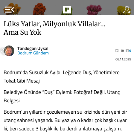
menu_open
Lüks Yatlar, Milyonluk Villalar…
Ama Su Yok
Tandoğan Uysal
19
0
Bodrum Gündem
06.11.2025
Bodrum’da Susuzluk Ayıbı: Leğende Duş, Yönetimlere
Tokat Gibi Mesaj
Belediye Önünde “Duş” Eylemi: Fotoğraf Değil, Utanç
Belgesi
Bodrum’un yıllardır çözülemeyen su krizinde dün yeni bir
utanç sahnesi yaşandı. Bu yazıya o kadar çok başlık uyar
ki, ben sadece 3 başlık ile bu derdi anlatmaya çalıştım.