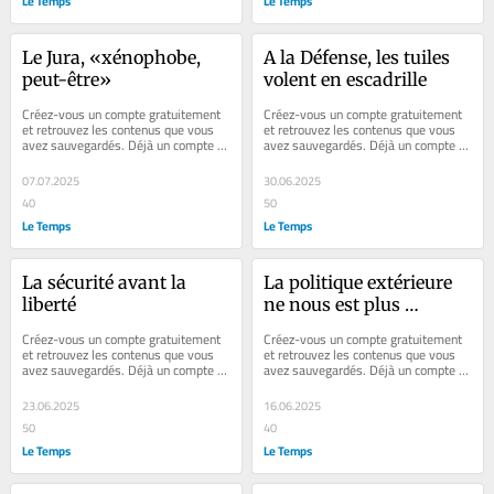
Le Temps
Le Temps
Le Jura, «xénophobe, 
A la Défense, les tuiles 
peut-être»
volent en escadrille
Créez-vous un compte gratuitement 
Créez-vous un compte gratuitement 
et retrouvez les contenus que vous 
et retrouvez les contenus que vous 
avez sauvegardés. Déjà un compte ? 
avez sauvegardés. Déjà un compte ? 
Se connecter Faites plaisir à vos...
Se connecter Faites plaisir à vos...
07.07.2025
30.06.2025
40
50
Le Temps
Le Temps
La sécurité avant la 
La politique extérieure 
liberté
ne nous est plus 
étrangère
Créez-vous un compte gratuitement 
Créez-vous un compte gratuitement 
et retrouvez les contenus que vous 
et retrouvez les contenus que vous 
avez sauvegardés. Déjà un compte ? 
avez sauvegardés. Déjà un compte ? 
Se connecter Faites plaisir à vos...
Se connecter Faites plaisir à vos...
23.06.2025
16.06.2025
50
40
Le Temps
Le Temps