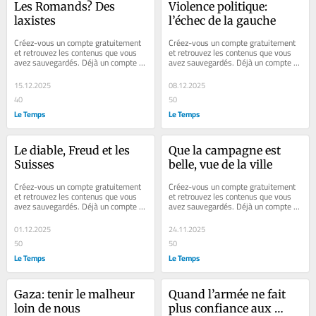
Les Romands? Des 
Violence politique: 
laxistes
l’échec de la gauche
Créez-vous un compte gratuitement 
Créez-vous un compte gratuitement 
et retrouvez les contenus que vous 
et retrouvez les contenus que vous 
avez sauvegardés. Déjà un compte ? 
avez sauvegardés. Déjà un compte ? 
Se connecter Faites plaisir à vos...
Se connecter Faites plaisir à vos...
15.12.2025
08.12.2025
40
50
Le Temps
Le Temps
Le diable, Freud et les 
Que la campagne est 
Suisses
belle, vue de la ville
Créez-vous un compte gratuitement 
Créez-vous un compte gratuitement 
et retrouvez les contenus que vous 
et retrouvez les contenus que vous 
avez sauvegardés. Déjà un compte ? 
avez sauvegardés. Déjà un compte ? 
Se connecter Faites plaisir à vos...
Se connecter Faites plaisir à vos...
01.12.2025
24.11.2025
50
50
Le Temps
Le Temps
Gaza: tenir le malheur 
Quand l’armée ne fait 
loin de nous
plus confiance aux 