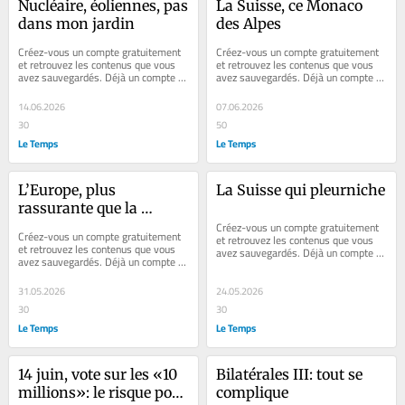
Nucléaire, éoliennes, pas 
La Suisse, ce Monaco 
dans mon jardin
des Alpes
Créez-vous un compte gratuitement 
Créez-vous un compte gratuitement 
et retrouvez les contenus que vous 
et retrouvez les contenus que vous 
avez sauvegardés. Déjà un compte ? 
avez sauvegardés. Déjà un compte ? 
Se connecter Faites plaisir à vos...
Se connecter Faites plaisir à vos...
14.06.2026
07.06.2026
30
50
Le Temps
Le Temps
L’Europe, plus 
La Suisse qui pleurniche
rassurante que la 
neutralité?
Créez-vous un compte gratuitement 
Créez-vous un compte gratuitement 
et retrouvez les contenus que vous 
et retrouvez les contenus que vous 
avez sauvegardés. Déjà un compte ? 
avez sauvegardés. Déjà un compte ? 
Se connecter Faites plaisir à vos...
Se connecter Faites plaisir à vos...
31.05.2026
24.05.2026
30
30
Le Temps
Le Temps
14 juin, vote sur les «10 
Bilatérales III: tout se 
millions»: le risque pour 
complique