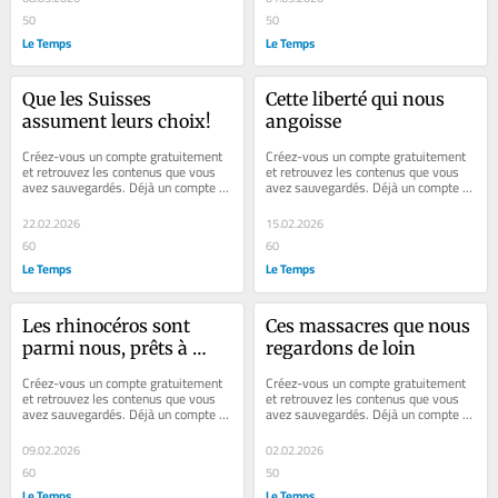
50
50
Le Temps
Le Temps
Que les Suisses 
Cette liberté qui nous 
assument leurs choix!
angoisse
Créez-vous un compte gratuitement 
Créez-vous un compte gratuitement 
et retrouvez les contenus que vous 
et retrouvez les contenus que vous 
avez sauvegardés. Déjà un compte ? 
avez sauvegardés. Déjà un compte ? 
Se connecter Faites plaisir à vos...
Se connecter Faites plaisir à vos...
22.02.2026
15.02.2026
60
60
Le Temps
Le Temps
Les rhinocéros sont 
Ces massacres que nous 
parmi nous, prêts à 
regardons de loin
écraser nos chats, nos 
Créez-vous un compte gratuitement 
Créez-vous un compte gratuitement 
montres et nos 
et retrouvez les contenus que vous 
et retrouvez les contenus que vous 
avez sauvegardés. Déjà un compte ? 
avez sauvegardés. Déjà un compte ? 
machines-outils
Se connecter Faites plaisir à vos...
Se connecter Ma semaine suisse 
Chaque...
09.02.2026
02.02.2026
60
50
Le Temps
Le Temps