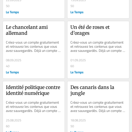
22.09.2025
15.09.2025
50
50
Le Temps
Le Temps
Le chancelant ami 
Un été de roses et 
allemand
d’orages
Créez-vous un compte gratuitement 
Créez-vous un compte gratuitement 
et retrouvez les contenus que vous 
et retrouvez les contenus que vous 
avez sauvegardés. Déjà un compte ? 
avez sauvegardés. Déjà un compte ? 
Se connecter Faites plaisir à vos...
Se connecter Faites plaisir à vos...
08.09.2025
01.09.2025
40
60
Le Temps
Le Temps
Identité politique contre 
Des canaris dans la 
identité numérique
jungle
Créez-vous un compte gratuitement 
Créez-vous un compte gratuitement 
et retrouvez les contenus que vous 
et retrouvez les contenus que vous 
avez sauvegardés. Déjà un compte ? 
avez sauvegardés. Déjà un compte ? 
Se connecter Faites plaisir à vos...
Se connecter Faites plaisir à vos...
25.08.2025
18.08.2025
60
50