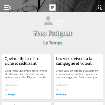
menu_open
Yves Petignat
Le Temps
Quel malheur d’être 
Les vieux vivent à la 
riche et séduisant
campagne et votent 
UDC
Créez-vous un compte gratuitement 
Créez-vous un compte gratuitement 
et retrouvez les contenus que vous 
et retrouvez les contenus que vous 
avez sauvegardés. Déjà un compte ? 
avez sauvegardés. Déjà un compte ? 
Se connecter Faites plaisir à vos...
Se connecter Faites plaisir à vos...
28.06.2026
21.06.2026
30
30
Le Temps
Le Temps