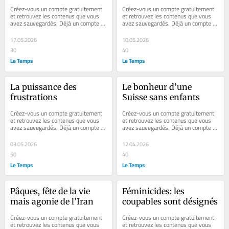
les régions 
Créez-vous un compte gratuitement 
Créez-vous un compte gratuitement 
périphériques
et retrouvez les contenus que vous 
et retrouvez les contenus que vous 
avez sauvegardés. Déjà un compte ? 
avez sauvegardés. Déjà un compte ? 
Se connecter Faites plaisir à vos...
Se connecter Faites plaisir à vos...
17.05.2026
10.05.2026
30
40
Le Temps
Le Temps
La puissance des 
Le bonheur d’une 
frustrations
Suisse sans enfants
Créez-vous un compte gratuitement 
Créez-vous un compte gratuitement 
et retrouvez les contenus que vous 
et retrouvez les contenus que vous 
avez sauvegardés. Déjà un compte ? 
avez sauvegardés. Déjà un compte ? 
Se connecter Faites plaisir à vos...
Se connecter Faites plaisir à vos...
03.05.2026
12.04.2026
50
40
Le Temps
Le Temps
Pâques, fête de la vie 
Féminicides: les 
mais agonie de l’Iran
coupables sont désignés
Créez-vous un compte gratuitement 
Créez-vous un compte gratuitement 
et retrouvez les contenus que vous 
et retrouvez les contenus que vous 