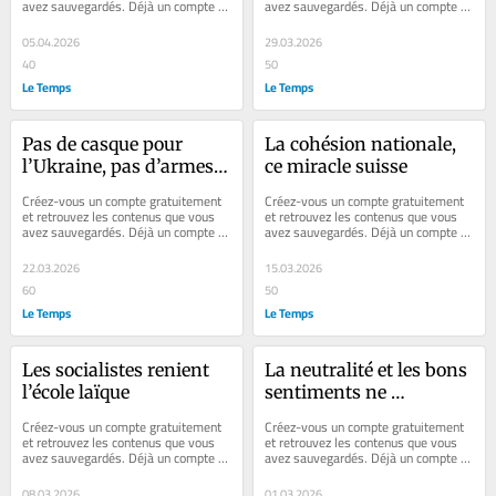
avez sauvegardés. Déjà un compte ? 
avez sauvegardés. Déjà un compte ? 
Se connecter Faites plaisir à vos...
Se connecter Faites plaisir à vos...
05.04.2026
29.03.2026
40
50
Le Temps
Le Temps
Pas de casque pour 
La cohésion nationale, 
l’Ukraine, pas d’armes 
ce miracle suisse
pour les Etats-Unis
Créez-vous un compte gratuitement 
Créez-vous un compte gratuitement 
et retrouvez les contenus que vous 
et retrouvez les contenus que vous 
avez sauvegardés. Déjà un compte ? 
avez sauvegardés. Déjà un compte ? 
Se connecter Faites plaisir à vos...
Se connecter Faites plaisir à vos...
22.03.2026
15.03.2026
60
50
Le Temps
Le Temps
Les socialistes renient 
La neutralité et les bons 
l’école laïque
sentiments ne 
protègent rien
Créez-vous un compte gratuitement 
Créez-vous un compte gratuitement 
et retrouvez les contenus que vous 
et retrouvez les contenus que vous 
avez sauvegardés. Déjà un compte ? 
avez sauvegardés. Déjà un compte ? 
Se connecter Faites plaisir à vos...
Se connecter Faites plaisir à vos...
08.03.2026
01.03.2026