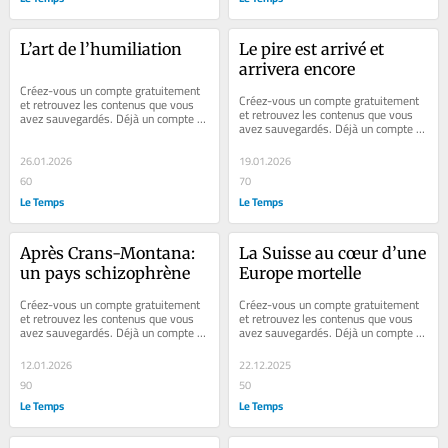
L’art de l’humiliation
Le pire est arrivé et 
arrivera encore
Créez-vous un compte gratuitement 
Créez-vous un compte gratuitement 
et retrouvez les contenus que vous 
et retrouvez les contenus que vous 
avez sauvegardés. Déjà un compte ? 
avez sauvegardés. Déjà un compte ? 
Se connecter Faites plaisir à vos...
Se connecter Faites plaisir à vos...
26.01.2026
19.01.2026
60
70
Le Temps
Le Temps
Après Crans-Montana: 
La Suisse au cœur d’une 
un pays schizophrène
Europe mortelle
Créez-vous un compte gratuitement 
Créez-vous un compte gratuitement 
et retrouvez les contenus que vous 
et retrouvez les contenus que vous 
avez sauvegardés. Déjà un compte ? 
avez sauvegardés. Déjà un compte ? 
Se connecter Faites plaisir à vos...
Se connecter Faites plaisir à vos...
12.01.2026
22.12.2025
90
50
Le Temps
Le Temps