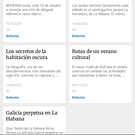
aspiraciones
BOHEMIA invita, este 10 de octubre 
Las tardes cambian tácitamente cada 
a revisitar ese sitio de obligada 
sábado en el sanmiguelino parque La 
referencia como réplica 
Herradura, de La Habana. El silencio 
inquebrantable de una mañana 
sobrecogedor del entorno se vuelve...
perpetua La entrada Una...
10.10.2025
19.09.2025
50
50
Bohemia
Bohemia
Los secretos de la 
Rutas de un verano 
habitación oscura
cultural
La fotografía, uno de los 
El mejor modo de disfrutar el verano 
descubrimientos más relevantes del 
consiste en cambiar las actividades 
siglo XIX, consiste en capturar y 
que realizamos a diario, se trata, 
reproducir imágenes visibles y 
sobre todo, de romper las rutinas...
permanentes a través...
19.08.2025
08.07.2025
30
40
Bohemia
Bohemia
Galicia perpetua en La 
Habana
Gran Teatro de La Habana Alicia 
Alonso La entrada Galicia perpetua en 