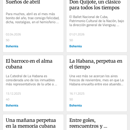
Sueños de abril
Don Quijote, un clásico 
para todos los tiempos
Para muchos, abril es el mes más 
El Ballet Nacional de Cuba, 
bonito del año, trae consigo felicidad, 
Patrimonio Cultural de la Nación, bajo 
dicha, nostalgias, en el hemisferio 
la dirección general de Viengsay 
norte significa 30 días de...
Valdés, ofreció una serie de 
presentaciones...
02.04.2026
01.01.2026
50
50
Bohemia
Bohemia
El barroco en el alma 
La Habana, perpetua en 
cubana
el tiempo
La Catedral de La Habana es 
Una vez más se acercan los aires 
considerada uno de los inmuebles 
frescos de noviembre, mes en que La 
más representativos de la urbe a 
Habana envuelta entre ese atuendo 
partir de su nombramiento en 1789. 
gris invernal y poético arriba a su...
Desde entonces, el...
13.12.2025
16.11.2025
40
50
Bohemia
Bohemia
Una mañana perpetua 
Entre goles, 
en la memoria cubana
reencuentros y 