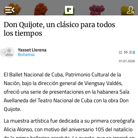
menu_open
Don Quijote, un clásico para todos
los tiempos
Yasset Llerena
55
0
Bohemia
01.01.2026
El Ballet Nacional de Cuba, Patrimonio Cultural de la
Nación, bajo la dirección general de Viengsay Valdés,
ofreció una serie de presentaciones en la habanera Sala
Avellaneda del Teatro Nacional de Cuba con la obra Don
Quijote.
La muestra artística fue dedicada a su primera coreógrafa
Alicia Alonso, con motivo del aniversario 105 del natalicio
de la prima ballerina assoluta. La puesta, que se inspiró en