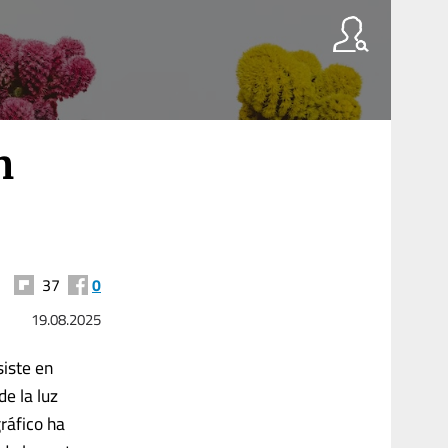
n
37
0
19.08.2025
siste en
e la luz
ráfico ha