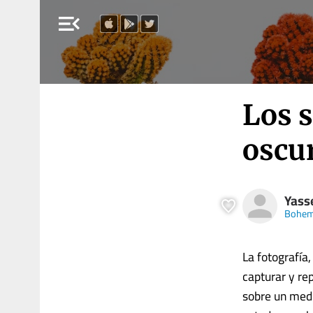
menu_open
Los s
oscu
Yass
Bohem
La fotografía
capturar y re
sobre un medi