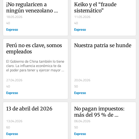
¡No regularicen a 
Keiko y el “fraude 
ningún venezolano 
sistemático”
más, ilegales fuera!
18.05.2026
11.05.2026
40
40
Expreso
Expreso
Perú no es clave, somos 
Nuestra patria se hunde
empleados
El Gobierno de China también lo tiene 
claro. La influencia económica te da 
el poder para tener y ejercer mayor 
influencia  política. Las potencias...
27.04.2026
20.04.2026
40
50
Expreso
Expreso
13 de abril del 2026
No pagan impuestos: 
más del 95 % de 
13.04.2026
venezolanos informales
06.04.2026
60
50
Expreso
Expreso