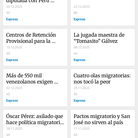
diputada con Perú 
Federal
29.12.2025
22.12.2025
50
80
Expreso
Expreso
Centros de Retención 
La jugada maestra de 
Provisional para la 
“Tomasito” Gálvez
inmigración inservible
15.12.2025
08.12.2025
50
40
Expreso
Expreso
Más de 550 mil 
Cuatro olas migratorias: 
venezolanos exigen 
nos tocó la peor
“refugio” al Perú
02.12.2025
25.11.2025
40
50
Expreso
Expreso
Óscar Pérez: asilado que 
Pactos migratorio y San 
hace política migratoria 
José no sirven al país
en Perú
18.11.2025
11.11.2025
40
40