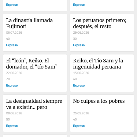
Expreso
Expreso
La dinastía llamada 
Los peruanos primero; 
Fujimori
después, el resto
06.07.2026
29.06.2026
40
30
Expreso
Expreso
El “león”, Keiko. El 
Keiko, el Tío Sam y la 
domador, el “tío Sam”
ingenuidad peruana
22.06.2026
15.06.2026
20
40
Expreso
Expreso
La desigualdad siempre 
No culpes a los pobres
va a existir… pero
08.06.2026
25.05.2026
50
40
Expreso
Expreso