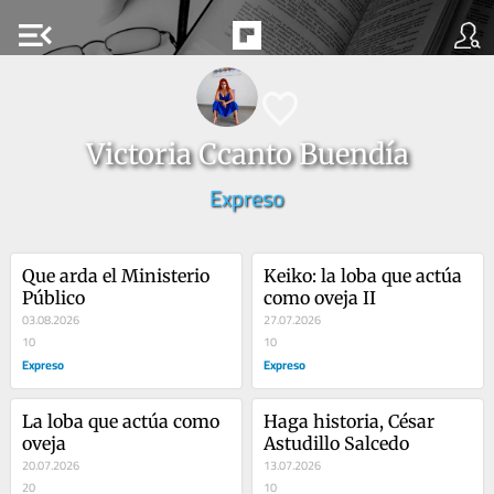
menu_open
Victoria Ccanto Buendía
Expreso
Que arda el Ministerio 
Keiko: la loba que actúa 
Público
como oveja II
03.08.2026
27.07.2026
10
10
Expreso
Expreso
La loba que actúa como 
Haga historia, César 
oveja
Astudillo Salcedo
20.07.2026
13.07.2026
20
10