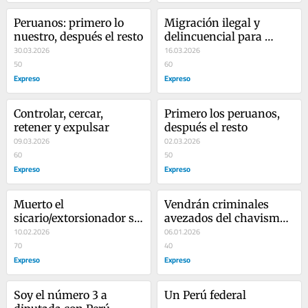
Peruanos: primero lo 
Migración ilegal y 
nuestro, después el resto
delincuencial para 
30.03.2026
destruir al Perú
16.03.2026
50
60
Expreso
Expreso
Controlar, cercar, 
Primero los peruanos, 
retener y expulsar
después el resto
09.03.2026
02.03.2026
60
50
Expreso
Expreso
Muerto el 
Vendrán criminales 
sicario/extorsionador se 
avezados del chavismo 
acaba el cáncer
10.02.2026
al Perú
06.01.2026
70
40
Expreso
Expreso
Soy el número 3 a 
Un Perú federal