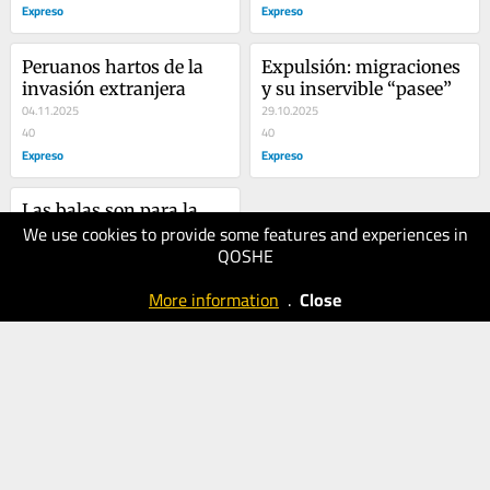
Expreso
Expreso
Peruanos hartos de la 
Expulsión: migraciones 
invasión extranjera
y su inservible “pasee”
04.11.2025
29.10.2025
40
40
Expreso
Expreso
Las balas son para la 
We use cookies to provide some features and experiences in
cabeza del 
QOSHE
extorsionador
21.10.2025
50
More information
.
Close
Expreso