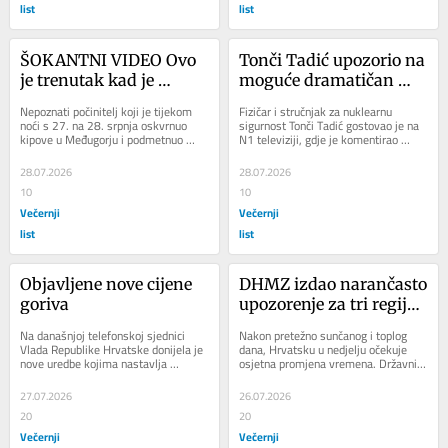
list
list
ŠOKANTNI VIDEO Ovo 
Tonči Tadić upozorio na 
je trenutak kad je 
moguće dramatičan 
planuo oltar u 
ishod sukoba s Iranom: 
Nepoznati počinitelj koji je tijekom 
Fizičar i stručnjak za nuklearnu 
Međugorju
'Bojim se da smo danas 
noći s 27. na 28. srpnja oskvrnuo 
sigurnost Tonči Tadić gostovao je na 
kipove u Međugorju i podmetnuo 
N1 televiziji, gdje je komentirao 
tome bliže'
požar na vanjskom oltaru snimljen 
sigurnosnu situaciju na Bliskom 
je...
istoku,...
28.07.2026
28.07.2026
10
10
Večernji
Večernji
list
list
Objavljene nove cijene 
DHMZ izdao narančasto 
goriva
upozorenje za tri regije: 
Stižu olujno nevrijeme, 
Na današnjoj telefonskoj sjednici 
Nakon pretežno sunčanog i toplog 
tuča i obilna kiša
Vlada Republike Hrvatske donijela je 
dana, Hrvatsku u nedjelju očekuje 
nove uredbe kojima nastavlja 
osjetna promjena vremena. Državni 
regulirati cijene naftnih derivata. 
hidrometeorološki zavod izdao je 
Unatoč...
narančasta...
27.07.2026
26.07.2026
20
20
Večernji
Večernji