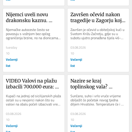
Nijemci uveli novu 
Završen očevid nakon 
drakonsku kaznu. 
tragedije u Zagorju koja 
30.000 eura za prekršaj 
je potresla Hrvatsku: 
Njemačke autoceste često se 
Završen je očevid u obiteljskoj kući u 
koji mnogi Hrvati često 
Oglasio se DORH
povezuju s vožnjom bez općeg 
Svetom Križu Začretju, gdje su u 
ograničenja brzine, no na dionicama 
subotu ujutro pronađena tijela 46-
rade
na kojima prometna pravila propisuju 
godišnjeg muškarca i dvoje...
dopuštenu...
tuesday
03.08.2026
10
10
Večernji
Večernji
list
list
VIDEO Valovi na plažu 
Nazire se kraj 
izbacili 700.000 eura: 
toplinskog vala? 
Kupači pohrlili u more, 
Meteorolog: 'Iza Alpa 
Kupači na jednoj od sicilijanskih plaža 
Sunčano, suho i vrlo vruće vrijeme 
policija nije mogla 
nam dolazi velika 
ostali su u nevjerici nakon što su 
obilježit će početak novog tjedna 
valovi na obalu počeli izbacivati vreće 
diljem Hrvatske. Temperature će i 
vjerovati što vidi
hladna zračna masa'
pune novca. U nekoliko...
danas u mnogim krajevima dosezati 
između...
03.08.2026
03.08.2026
10
10
Večernji
Večernji
list
list