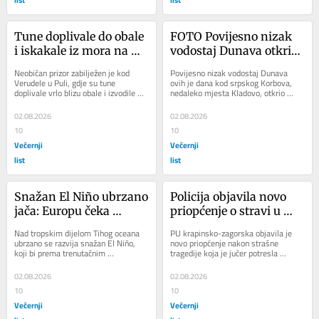
Tune doplivale do obale 
FOTO Povijesno nizak 
i iskakale iz mora na 
vodostaj Dunava otkrio 
Verudeli: 'Znamo što to 
još jedno 'blago', 
Neobičan prizor zabilježen je kod 
Povijesno nizak vodostaj Dunava 
znači'
mještani su u čudu
Verudele u Puli, gdje su tune 
ovih je dana kod srpskog Korbova, 
doplivale vrlo blizu obale i izvodile 
nedaleko mjesta Kladovo, otkrio 
skokove iz mora svega nekoliko 
neobičan prizor. Iz vode su ponovno 
metara od...
izronili ostaci...
02.08.2026
02.08.2026
10
10
Večernji
Večernji
list
list
Snažan El Niño ubrzano 
Policija objavila novo 
jača: Europu čeka 
priopćenje o stravi u 
neizdrživ kolovoz, a 
Zagorju
Nad tropskim dijelom Tihog oceana 
PU krapinsko-zagorska objavila je 
posljedice ćemo osjetiti i 
ubrzano se razvija snažan El Niño, 
novo priopćenje nakon strašne 
koji bi prema trenutačnim 
tragedije koja je jučer potresla 
tijekom jesen i zime
prognozama krajem jeseni i 
Zagorje. Nakon gašenja požara 
početkom zime mogao...
obiteljske kuće,...
02.08.2026
02.08.2026
10
10
Večernji
Večernji