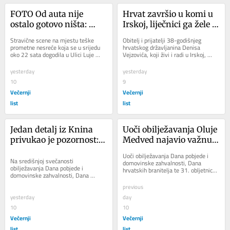
FOTO Od auta nije 
Hrvat završio u komi u 
ostalo gotovo ništa: 
Irskoj, liječnici ga žele 
Strašni prizori na 
skinuti s aparata, obitelj 
Stravične scene na mjestu teške 
Obitelj i prijatelji 38-godišnjeg 
mjestu teške nesreće u 
moli za pomoć: 'Samo 
prometne nesreće koja se u srijedu 
hrvatskog državljanina Denisa 
oko 22 sata dogodila u Ulici Luje 
Vejzovića, koji živi i radi u Irskoj, 
Zagrebu
želimo da dobije još 
Naletilića u Zagrebu. Auto je 
pokrenuli su humanitarnu kampanju 
vremena'
prepolovljen,...
na...
yesterday
yesterday
10
9
Večernji
Večernji
list
list
Jedan detalj iz Knina 
Uoči obilježavanja Oluje 
privukao je pozornost: 
Medved najavio važnu 
Evo tko je branitelj 
promjenu za branitelje: 
Uoči obilježavanja Dana pobjede i 
između Milanovića i 
Na središnjoj svečanosti 
'Time ćemo ispraviti 
domovinske zahvalnosti, Dana 
obilježavanja Dana pobjede i 
hrvatskih branitelja te 31. obljetnice 
Plenkovića
nepravdu'
domovinske zahvalnosti, Dana 
vojno-redarstvene operacije Oluja, 
hrvatskih branitelja te 31. obljetnice 
ministar...
previous
Vojno-redarstvene...
yesterday
day
10
10
Večernji
Večernji
list
list