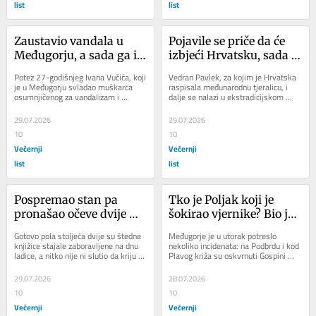
list
list
Zaustavio vandala u 
Pojavile se priče da će 
Međugorju, a sada ga iz 
izbjeći Hrvatsku, sada je 
Dubrovnika traže s 
stigao odgovor iz 
Potez 27-godišnjeg Ivana Vučića, koji 
Vedran Pavlek, za kojim je Hrvatska 
posebnom ponudom
Kazahstana: Evo gdje je 
je u Međugorju svladao muškarca 
raspisala međunarodnu tjeralicu, i 
osumnjičenog za vandalizam i 
dalje se nalazi u ekstradicijskom 
Vedran Pavlek
zadržao ga do dolaska policije, 
pritvoru u kazahstanskom Almatiju, 
izazvao je...
gdje...
29.07.2026
29.07.2026
10
10
Večernji
Večernji
list
list
Pospremao stan pa 
Tko je Poljak koji je 
pronašao očeve dvije 
šokirao vjernike? Bio je 
stare knjižice iz 70-ih: 
na hodočašću 4500 km 
Gotovo pola stoljeća dvije su štedne 
Međugorje je u utorak potreslo 
Zbog njih će dobiti 
od Varšave do 
knjižice stajale zaboravljene na dnu 
nekoliko incidenata: na Podbrdu i kod 
ladice, a nitko nije ni slutio da kriju 
Plavog križa su oskvrnuti Gospini 
110.000 eura
Međugorja?
pravo malo bogatstvo. Tek nakon...
kipovi, na kojima su crnom bojom 
ispisane...
29.07.2026
28.07.2026
10
10
Večernji
Večernji