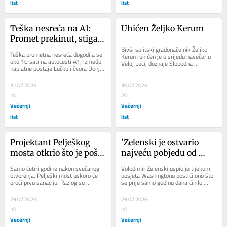
list
list
Teška nesreća na A1: 
Uhićen Željko Kerum
Promet prekinut, stigao 
i helikopter
Bivši splitski gradonačelnik Željko 
Teška prometna nesreća dogodila se 
Kerum uhićen je u srijedu navečer u 
oko 10 sati na autocesti A1, između 
Veloj Luci, doznaje Slobodna 
naplatne postaje Lučko i čvora Donja 
Dalmacija. Prema informacijama tog 
Zdenčina, u smjeru mora, piše...
lista,...
31.07.2026
30.07.2026
10
20
Večernji
Večernji
list
list
Projektant Pelješkog 
'Zelenski je ostvario 
mosta otkrio što je pošlo 
najveću pobjedu od 
po zlu: 'Tu su 
početka rata'
Samo četiri godine nakon svečanog 
Volodimir Zelenski uspio je tijekom 
napravljene glavne 
otvorenja, Pelješki most uskoro će 
posjeta Washingtonu postići ono što 
proći prvu sanaciju. Razlog su 
se prije samo godinu dana činilo 
greške'
pukotine koje su se pojavile u 
gotovo nezamislivim, uvjeriti dio...
zaštitnom...
29.07.2026
29.07.2026
10
10
Večernji
Večernji