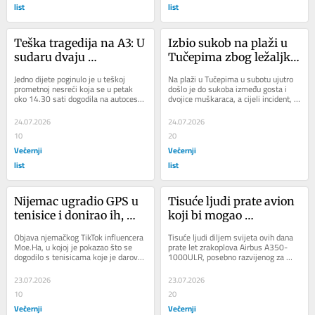
list
list
Teška tragedija na A3: U 
Izbio sukob na plaži u 
sudaru dvaju 
Tučepima zbog ležaljki: 
automobila poginulo 
'Pred mojom djecom su 
Jedno dijete poginulo je u teškoj 
Na plaži u Tučepima u subotu ujutro 
dijete
me bacili na pod i tukli'
prometnoj nesreći koja se u petak 
došlo je do sukoba između gosta i 
oko 14.30 sati dogodila na autocesti 
dvojice muškaraca, a cijeli incident, 
A3 Bregana - Lipovac, u blizini 
prema tvrdnjama sudionika, izbio je...
čvora...
24.07.2026
24.07.2026
10
20
Večernji
Večernji
list
list
Nijemac ugradio GPS u 
Tisuće ljudi prate avion 
tenisice i donirao ih, 
koji bi mogao 
nije mogao vjerovati 
promijeniti zračna 
Objava njemačkog TikTok influencera 
Tisuće ljudi diljem svijeta ovih dana 
gdje su završile. Odmah 
putovanja
Moe.Ha, u kojoj je pokazao što se 
prate let zrakoplova Airbus A350-
dogodilo s tenisicama koje je darovao 
1000ULR, posebno razvijenog za 
se uputio u BiH
u humanitarne svrhe, izazvala je 
australsku aviokompaniju Qantas u 
veliku...
sklopu...
23.07.2026
23.07.2026
10
20
Večernji
Večernji