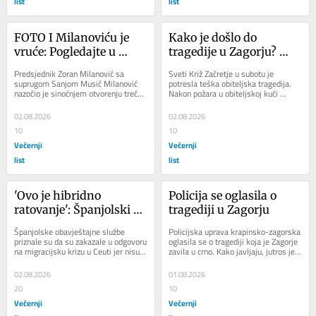
list
list
FOTO I Milanoviću je 
Kako je došlo do 
vruće: Pogledajte u 
tragedije u Zagorju? 
kakvom izdanju je 
Spominju se poruke 
Predsjednik Zoran Milanović sa 
Sveti Križ Začretje u subotu je 
predsjednik stigao na 
koje je otac ostavio na 
suprugom Sanjom Musić Milanović 
potresla teška obiteljska tragedija. 
nazočio je sinoćnjem otvorenju trećeg 
Nakon požara u obiteljskoj kući 
otvorenje festivala
Facebooku
Vrboska Film Festivala u Vrboskoj 
vatrogasci su pronašli tijela triju 
na...
osoba,...
02.08.2026
02.08.2026
10
10
Večernji
Večernji
list
list
'Ovo je hibridno 
Policija se oglasila o 
ratovanje': Španjolski 
tragediji u Zagorju
obavještajci otkrili kako 
Španjolske obavještajne službe 
Policijska uprava krapinsko-zagorska 
je došlo do 
priznale su da su zakazale u odgovoru 
oglasila se o tragediji koja je Zagorje 
na migracijsku krizu u Ceuti jer nisu 
zavila u crno. Kako javljaju, jutros je u 
nezapamćenog udara 
na vrijeme procijenile razmjere 
7,24 sati, zaprimljena dojava o...
migranata
masovnog...
02.08.2026
01.08.2026
20
10
Večernji
Večernji