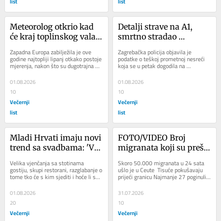
list
list
Meteorolog otkrio kad 
Detalji strave na A1, 
će kraj toplinskog vala: 
smrtno stradao 
Čeka nas izraženija 
motociklist: Zabio se u 
Zapadna Europa zabilježila je ove 
Zagrebačka policija objavila je 
promjena vremena
motor prijatelja
godine najtopliji lipanj otkako postoje 
podatke o teškoj prometnoj nesreći 
mjerenja, nakon što su dugotrajna 
koja se u petak dogodila na 
razdoblja ekstremnih vrućina 
austocesti A1. Zbog sudara 
podignula...
motocikala, na autocestu...
01.08.2026
01.08.2026
10
10
Večernji
Večernji
list
list
Mladi Hrvati imaju novi 
FOTO/VIDEO Broj 
trend sa svadbama: 'Već 
migranata koji su prešli 
su krenula ogovaranja i 
granicu premašio 
Velika vjenčanja sa stotinama 
Skoro 50.000 migranata u 24 sata 
ljutnje među članovima 
60.000? 34 ih je 
gostiju, skupi restorani, razglabanje o 
ušlo je u Ceute  Tisuće pokušavaju 
tome tko će s kim sjediti i hoće li se 
prijeći granicu Najmanje 27 poginulih  
obitelji'
poginulo, spaljeni 
zavađena rodbina posvađati na 
Španjolska poslala vojsku Pratite...
automobili, policija 
podiju...
01.08.2026
31.07.2026
koristila vodene topove
20
10
Večernji
Večernji