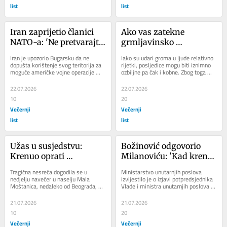
list
list
Iran zaprijetio članici 
Ako vas zatekne 
NATO-a: 'Ne pretvarajte 
grmljavinsko 
svoju zemlju u bazu za 
nevrijeme, ovo nikako 
Iran je upozorio Bugarsku da ne 
Iako su udari groma u ljude relativno 
napade na nas'
nemojte imati uz sebe: 
dopušta korištenje svog teritorija za 
rijetki, posljedice mogu biti iznimno 
moguće američke vojne operacije 
ozbiljne pa čak i kobne. Zbog toga 
Liječnica iz Hitne 
protiv Teherana, nakon što je 
liječnici i djelatnici hitne medicine...
uputila važno 
bugarska...
22.07.2026
22.07.2026
upozorenje
10
20
Večernji
Večernji
list
list
Užas u susjedstvu: 
Božinović odgovorio 
Krenuo oprati 
Milanoviću: 'Kad krenu 
automobil pa poginuo 
osobni napadi, to znači 
Tragična nesreća dogodila se u 
Ministarstvo unutarnjih poslova 
na licu mjesta
jedno...'
nedjelju navečer u naselju Mala 
izvijestilo je o izjavi potpredsjednika 
Moštanica, nedaleko od Beograda, 
Vlade i ministra unutarnjih poslova 
gdje je život izgubio 47-godišnjak iz 
Davora Božinovića, koji je u 
Zemuna...
ponedjeljak...
21.07.2026
21.07.2026
10
20
Večernji
Večernji