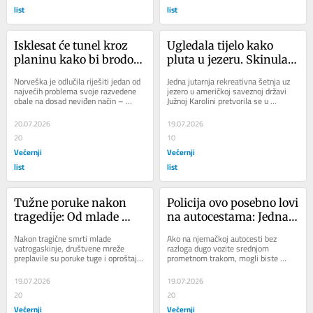
list
list
Isklesat će tunel kroz 
Ugledala tijelo kako 
planinu kako bi brodovi 
pluta u jezeru. Skinula 
zaobišli jedno od 
se i zaplivala, a onda je 
Norveška je odlučila riješiti jedan od 
Jedna jutarnja rekreativna šetnja uz 
najopasnijih mora: 
shvatila kakvu je 
najvećih problema svoje razvedene 
jezero u američkoj saveznoj državi 
obale na dosad neviđen način – 
Južnoj Karolini pretvorila se u 
Projekt vrijedan 879 
pogrešku napravila
umjesto da brodovi prolaze kroz 
nezaboravnu, ali i prilično neugodnu...
milijuna dolara
jedno...
20.07.2026
19.07.2026
20
10
Večernji
Večernji
list
list
Tužne poruke nakon 
Policija ovo posebno lovi 
tragedije: Od mlade 
na autocestama: Jedna 
vatrogaskinje oprostili 
navika vozače može 
Nakon tragične smrti mlade 
Ako na njemačkoj autocesti bez 
se kolege i cijeli Krašić
skupo stajati
vatrogaskinje, društvene mreže 
razloga dugo vozite srednjom 
preplavile su poruke tuge i oproštaja. 
prometnom trakom, mogli biste 
Među prvima se oglasio DVD Krašić, 
ostati bez 80 eura. Policija takve 
čiji je...
prekršaje sve češće...
19.07.2026
19.07.2026
20
20
Večernji
Večernji