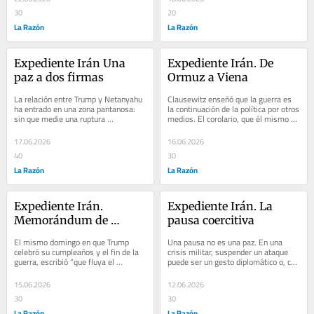
30
20
La Razón
La Razón
Expediente Irán Una 
Expediente Irán. De 
paz a dos firmas
Ormuz a Viena
La relación entre Trump y Netanyahu 
Clausewitz enseñó que la guerra es 
ha entrado en una zona pantanosa: 
la continuación de la política por otros 
sin que medie una ruptura 
medios. El corolario, que él mismo 
estratégica, asoma una divergencia 
intuyó y la prisa contemporánea...
sobre quién...
17.06.2026
16.06.2026
40
30
La Razón
La Razón
Expediente Irán. 
Expediente Irán. La 
Memorándum de 
pausa coercitiva
entendimiento
El mismo domingo en que Trump 
Una pausa no es una paz. En una 
celebró su cumpleaños y el fin de la 
crisis militar, suspender un ataque 
guerra, escribió “que fluya el 
puede ser un gesto diplomático o, con 
petróleo”, mientras caían bombas 
la misma facilidad, un modo de 
israelíes...
conservar la...
15.06.2026
12.06.2026
30
30
La Razón
La Razón