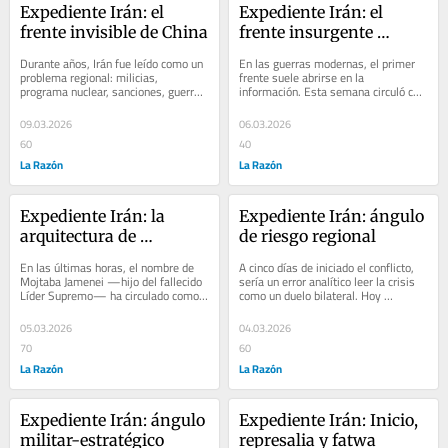
Expediente Irán: el 
Expediente Irán: el 
frente invisible de China
frente insurgente 
transfronterizo
Durante años, Irán fue leído como un 
En las guerras modernas, el primer 
problema regional: milicias, 
frente suele abrirse en la 
programa nuclear, sanciones, guerra 
información. Esta semana circuló con 
por delegación. Hoy esa lectura ya 
fuerza la versión de que miles de 
no...
kurdos...
09.03.2026
06.03.2026
60
40
La Razón
La Razón
Expediente Irán: la 
Expediente Irán: ángulo 
arquitectura de 
de riesgo regional
protección del régimen
En las últimas horas, el nombre de 
A cinco días de iniciado el conflicto, 
Mojtaba Jamenei —hijo del fallecido 
sería un error analítico leer la crisis 
Líder Supremo— ha circulado como 
como un duelo bilateral. Hoy 
el principal candidato a sucederlo en 
debemos preguntarnos no sólo qué...
el...
05.03.2026
04.03.2026
70
60
La Razón
La Razón
Expediente Irán: ángulo 
Expediente Irán: Inicio, 
militar-estratégico
represalia y fatwa