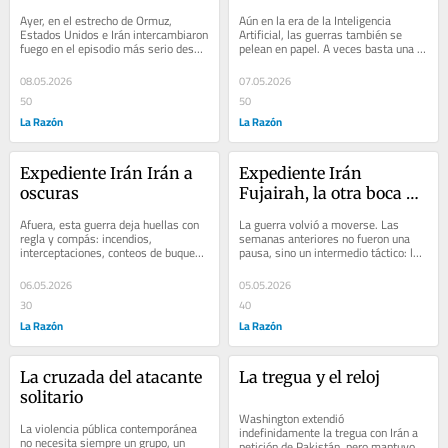
guerra
Ayer, en el estrecho de Ormuz, 
Aún en la era de la Inteligencia 
Estados Unidos e Irán intercambiaron 
Artificial, las guerras también se 
fuego en el episodio más serio desde 
pelean en papel. A veces basta una 
la tregua del 7 de abril, pero con 
sola hoja para estabilizar una región 
una...
más...
08.05.2026
07.05.2026
50
50
La Razón
La Razón
Expediente Irán Irán a 
Expediente Irán 
oscuras
Fujairah, la otra boca de 
Ormuz
Afuera, esta guerra deja huellas con 
La guerra volvió a moverse. Las 
regla y compás: incendios, 
semanas anteriores no fueron una 
interceptaciones, conteos de buques, 
pausa, sino un intermedio táctico: los 
primas de seguro. Adentro, Irán es 
involucrados recargaron fuerzas, 
otra cosa:...
midieron...
06.05.2026
05.05.2026
30
40
La Razón
La Razón
La cruzada del atacante 
La tregua y el reloj
solitario
Washington extendió 
La violencia pública contemporánea 
indefinidamente la tregua con Irán a 
no necesita siempre un grupo, un 
petición de Pakistán, pero mantuvo 