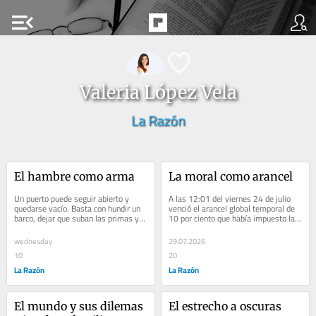
menu_open
Valeria López Vela
La Razón
El hambre como arma
La moral como arancel
Un puerto puede seguir abierto y 
A las 12:01 del viernes 24 de julio 
quedarse vacío. Basta con hundir un 
venció el arancel global temporal de 
barco, dejar que suban las primas y 
10 por ciento que había impuesto la 
esperar a que los armadores saquen 
administración Trump. Sin embargo, 
sus...
en...
wednesday
29.07.2026
10
20
La Razón
La Razón
El mundo y sus dilemas 
El estrecho a oscuras