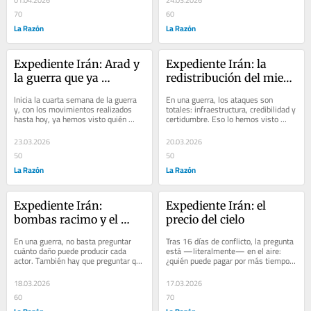
01.04.2026
24.03.2026
70
60
La Razón
La Razón
Expediente Irán: Arad y 
Expediente Irán: la 
la guerra que ya 
redistribución del miedo 
encontró su límite
interno
Inicia la cuarta semana de la guerra 
En una guerra, los ataques son 
y, con los movimientos realizados 
totales: infraestructura, credibilidad y 
hasta hoy, ya hemos visto quién 
certidumbre. Eso lo hemos visto 
golpea con más fuerza, quién 
desde el inicio del conflicto en 
despliega mayor...
Medio...
23.03.2026
20.03.2026
50
50
La Razón
La Razón
Expediente Irán: 
Expediente Irán: el 
bombas racimo y el 
precio del cielo
regreso de las armas 
En una guerra, no basta preguntar 
Tras 16 días de conflicto, la pregunta 
proscritas
cuánto daño puede producir cada 
está —literalmente— en el aire: 
actor. También hay que preguntar qué 
¿quién puede pagar por más tiempo 
tipo de daño decide producir, sobre 
la superioridad del cielo? En la...
quién...
18.03.2026
17.03.2026
60
70