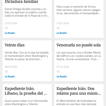
Dictadura familiar
Para cruzar el estrecho de Ormuz 
Daniel Ortega llevaba sesenta y un 
esta semana, algunos barcos apagan 
días sin aparecer en público cuando 
la luz, desconectan el transpondedor 
subió al estrado de la Plaza de la Fe, 
y confían en la oscuridad para 
en Managua, el domingo 19 de 
atravesar un...
julio,...
22.07.2026
15.07.2026
20
20
La Razón
La Razón
Veinte días
Venezuela no puede sola
Veinte días. Eso es lo que ha tardado 
Los que sacaron vivo a Klieber Morán 
el memorándum entre Washington y 
del edificio Los Corales Garden, en La 
Teherán en pasar de promesa 
Guaira, no eran venezolanos. Eran 
histórica a ejercicio de ficción 
bomberos jordanos, el sexto día 
diplomática....
bajo...
08.07.2026
01.07.2026
20
30
La Razón
La Razón
Expediente Irán. 
Expediente Irán. Dos 
Líbano, la prueba del 
relatos para una misma 
acuerdo
pausa
Quien quiera saber si el memorando 
El Memorándum de Islamabad ha 
entre Washington y Teherán 
entrado en una fase más delicada 