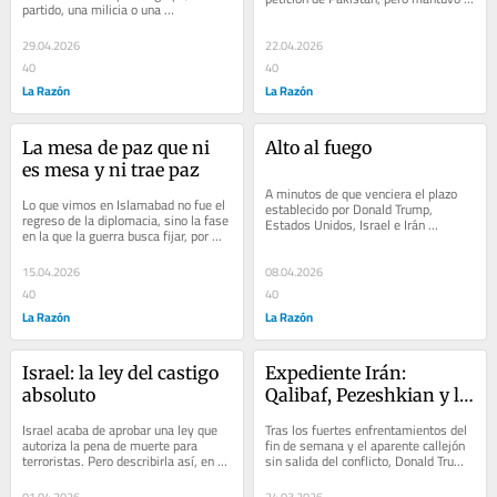
partido, una milicia o una 
intacto el bloqueo naval y envió un 
conspiración organizada. A veces 
tercer...
basta una persona,...
29.04.2026
22.04.2026
40
40
La Razón
La Razón
La mesa de paz que ni 
Alto al fuego
es mesa y ni trae paz
A minutos de que venciera el plazo 
Lo que vimos en Islamabad no fue el 
establecido por Donald Trump, 
regreso de la diplomacia, sino la fase 
Estados Unidos, Israel e Irán 
en la que la guerra busca fijar, por 
alcanzaron un acuerdo de cese al 
otros medios, sus términos...
fuego condicionado a...
15.04.2026
08.04.2026
40
40
La Razón
La Razón
Israel: la ley del castigo 
Expediente Irán: 
absoluto
Qalibaf, Pezeshkian y la 
salida posible
Israel acaba de aprobar una ley que 
Tras los fuertes enfrentamientos del 
autoriza la pena de muerte para 
fin de semana y el aparente callejón 
terroristas. Pero describirla así, en 
sin salida del conflicto, Donald Trump 
abstracto, oculta lo esencial. No se 
anunció que logró puntos mayores...
trata...