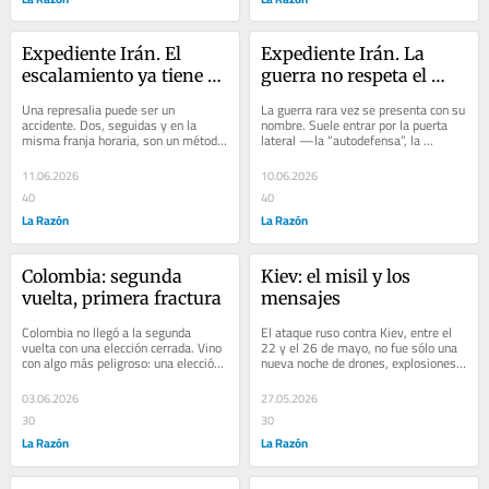
Expediente Irán. El 
Expediente Irán. La 
escalamiento ya tiene 
guerra no respeta el 
método
calendario civilizador
Una represalia puede ser un 
La guerra rara vez se presenta con su 
accidente. Dos, seguidas y en la 
nombre. Suele entrar por la puerta 
misma franja horaria, son un método. 
lateral —la “autodefensa”, la 
El Mando Central informó una nueva 
“proporcionalidad”, el blanco...
ronda de...
11.06.2026
10.06.2026
40
40
La Razón
La Razón
Colombia: segunda 
Kiev: el misil y los 
vuelta, primera fractura
mensajes
Colombia no llegó a la segunda 
El ataque ruso contra Kiev, entre el 
vuelta con una elección cerrada. Vino 
22 y el 26 de mayo, no fue sólo una 
con algo más peligroso: una elección 
nueva noche de drones, explosiones y 
en la que los dos campos políticos...
refugios. Se trató, más bien, de una...
03.06.2026
27.05.2026
30
30
La Razón
La Razón