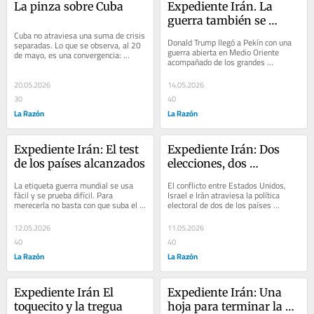
La pinza sobre Cuba
Expediente Irán. La 
guerra también se 
Cuba no atraviesa una suma de crisis 
negocia con chips
Donald Trump llegó a Pekín con una 
separadas. Lo que se observa, al 20 
guerra abierta en Medio Oriente 
de mayo, es una convergencia: 
acompañado de los grandes 
presión energética desde 
ejecutivos de la economía 
Washington, apagones...
estadounidense. La visita...
20.05.2026
14.05.2026
30
40
La Razón
La Razón
Expediente Irán: El test 
Expediente Irán: Dos 
de los países alcanzados
elecciones, dos 
definiciones de victoria
La etiqueta guerra mundial se usa 
El conflicto entre Estados Unidos, 
fácil y se prueba difícil. Para 
Israel e Irán atraviesa la política 
merecerla no basta con que suba el 
electoral de dos de los países 
petróleo o con que Ormuz sea el 
involucrados. Estados Unidos camina 
punto de...
hacia las...
12.05.2026
11.05.2026
40
40
La Razón
La Razón
Expediente Irán El 
Expediente Irán: Una 
toquecito y la tregua
hoja para terminar la 