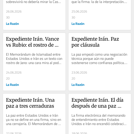
sobrevivirá no debería mirar la Casa 
que la firma: la de la interpretación. 
Blanca ni los comunicados iraníes. 
En diplomacia, un texto no vale sólo 
Debería...
por lo...
26.06.2026
25.06.2026
30
30
La Razón
La Razón
Expediente Irán. Vance 
Expediente Irán. Paz 
vs Rubio: el rostro de 
por cláusula
Jano
El Memorándum de Islamabad entre 
La paz empezó como una negociación 
Estados Unidos e Irán es un texto con 
técnica porque aún no puede 
rostro de Jano: una cara mira al poder, 
sostenerse como confianza política. 
la otra a la legitimidad. Y en...
Ahí está la clave para leer el 
arranque...
24.06.2026
23.06.2026
20
20
La Razón
La Razón
Expediente Irán. Una 
Expediente Irán. El día 
paz a tres cerraduras
después de una paz 
ajena
La paz entre Estados Unidos e Irán 
La firma electrónica del memorando 
ya no se define en una firma, sino en 
de entendimiento entre Estados 
una cerrajería. El Memorándum de 
Unidos e Irán no encendió celebración 
Entendimiento no solucionó el 
alguna en la región. Las 
conflicto,...
consecuencias...
22.06.2026
18.06.2026