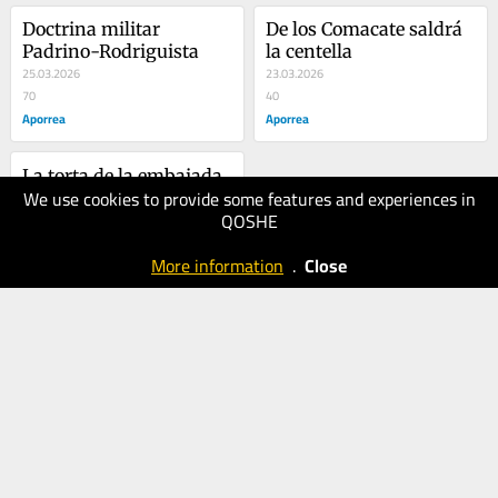
Doctrina militar 
De los Comacate saldrá 
Padrino-Rodriguista
la centella
25.03.2026
23.03.2026
70
40
Aporrea
Aporrea
La torta de la embajada 
We use cookies to provide some features and experiences in
y la soberanía 
QOSHE
agonizante
08.05.2025
30
More information
.
Close
Aporrea