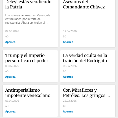
Delcy! estás vendiendo 
Asesinos del 
la Patria
Comandante Chávez
Los gringos avanzan en Venezuela 
estimulados por la falta de 
resistencia. Ahora controlan el 
presupuesto nacional, los fondos 
provenientes del...
02.05.2026
17.04.2026
40
30
Aporrea
Aporrea
Trump y el Imperio 
La verdad oculta en la 
personifican el poder de 
traición del Rodrigato
exterminio de la vida 
08.04.2026
06.04.2026
planetaria
40
40
Aporrea
Aporrea
Antimperialismo 
Con Miraflores y 
impotente venezolano
Petróleo: Los gringos 
03.04.2026
ahora van por el alma 
28.03.2026
40
popular
40
Aporrea
Aporrea