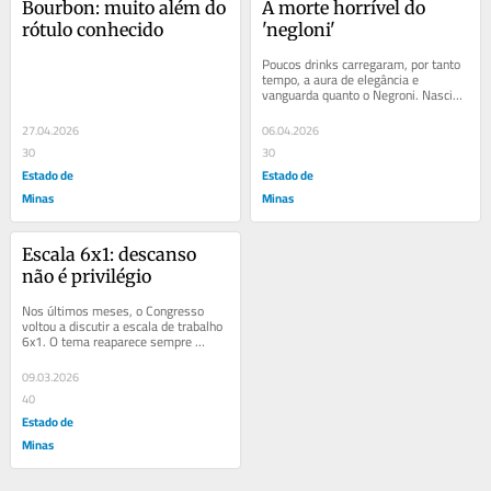
Bourbon: muito além do 
A morte horrível do 
rótulo conhecido
'negloni'
Poucos drinks carregaram, por tanto 
tempo, a aura de elegância e 
vanguarda quanto o Negroni. Nascido 
em Florença e atribuído ao conde 
Camillo...
27.04.2026
06.04.2026
30
30
Estado de
Estado de
Minas
Minas
Escala 6x1: descanso 
não é privilégio
Nos últimos meses, o Congresso 
voltou a discutir a escala de trabalho 
6x1. O tema reaparece sempre 
cercado de polêmica, previsões 
catastróficas e...
09.03.2026
40
Estado de
Minas