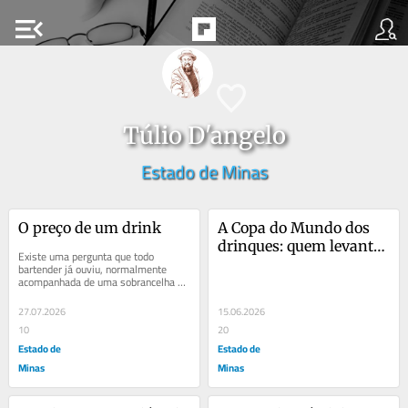
menu_open
Túlio D'angelo
Estado de Minas
O preço de um drink
A Copa do Mundo dos 
drinques: quem levanta 
Existe uma pergunta que todo 
a taça?
bartender já ouviu, normalmente 
acompanhada de uma sobrancelha 
levantada: “Cinquenta reais num 
drink?” É uma...
27.07.2026
15.06.2026
10
20
Estado de
Estado de
Minas
Minas