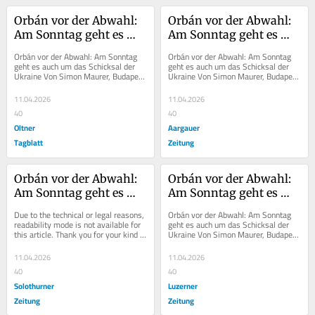
Orbán vor der Abwahl: 
Orbán vor der Abwahl: 
Am Sonntag geht es 
Am Sonntag geht es 
auch um das Schicksal 
auch um das Schicksal 
Orbán vor der Abwahl: Am Sonntag 
Orbán vor der Abwahl: Am Sonntag 
der Ukraine
der Ukraine
geht es auch um das Schicksal der 
geht es auch um das Schicksal der 
Ukraine Von Simon Maurer, Budapest 
Ukraine Von Simon Maurer, Budapest 
Der ungarische Premierminister 
Der ungarische Premierminister 
Viktor Orbán...
Viktor Orbán...
11.04.2026
11.04.2026
40
40
Oltner
Aargauer
Tagblatt
Zeitung
Orbán vor der Abwahl: 
Orbán vor der Abwahl: 
Am Sonntag geht es 
Am Sonntag geht es 
auch um das Schicksal 
auch um das Schicksal 
Due to the technical or legal reasons, 
Orbán vor der Abwahl: Am Sonntag 
der Ukraine
der Ukraine
readability mode is not available for 
geht es auch um das Schicksal der 
this article. Thank you for your kind 
Ukraine Von Simon Maurer, Budapest 
understanding.
Der ungarische Premierminister 
Viktor Orbán...
11.04.2026
11.04.2026
40
40
Solothurner
Luzerner
Zeitung
Zeitung