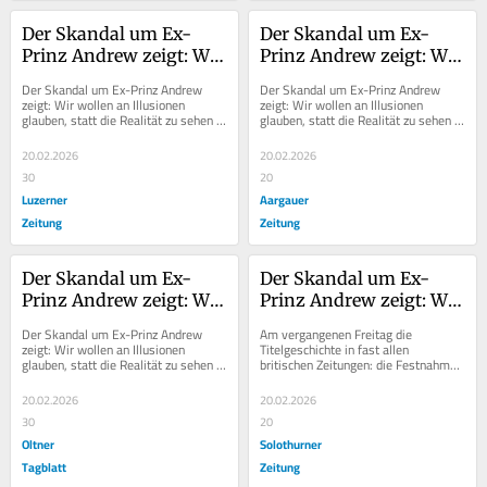
Der Skandal um Ex-
Der Skandal um Ex-
Prinz Andrew zeigt: Wir 
Prinz Andrew zeigt: Wir 
wollen an Illusionen 
wollen an Illusionen 
Der Skandal um Ex-Prinz Andrew 
Der Skandal um Ex-Prinz Andrew 
glauben, statt die 
glauben, statt die 
zeigt: Wir wollen an Illusionen 
zeigt: Wir wollen an Illusionen 
glauben, statt die Realität zu sehen 
glauben, statt die Realität zu sehen 
Realität zu sehen
Realität zu sehen
Nach der Verhaftung von Andrew...
Nach der Verhaftung von Andrew...
20.02.2026
20.02.2026
30
20
Luzerner
Aargauer
Zeitung
Zeitung
Der Skandal um Ex-
Der Skandal um Ex-
Prinz Andrew zeigt: Wir 
Prinz Andrew zeigt: Wir 
wollen an Illusionen 
wollen an Illusionen 
Der Skandal um Ex-Prinz Andrew 
Am vergangenen Freitag die 
glauben, statt die 
glauben, statt die 
zeigt: Wir wollen an Illusionen 
Titelgeschichte in fast allen 
glauben, statt die Realität zu sehen 
britischen Zeitungen: die Festnahme 
Realität zu sehen
Realität zu sehen
Nach der Verhaftung von Andrew...
von Skandalprinz Andrew. 
Monarchien sind keine...
20.02.2026
20.02.2026
30
20
Oltner
Solothurner
Tagblatt
Zeitung