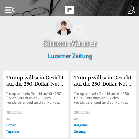
menu_open
Simon Maurer
Luzerner Zeitung
Trump will sein Gesicht 
Trump will sein Gesicht 
auf die 250-Dollar-Note 
auf die 250-Dollar-Note 
drucken – welch 
drucken – welch 
Trump will sein Gesicht auf die 250-
Trump will sein Gesicht auf die 250-
wunderbare Idee!
wunderbare Idee!
Dollar-Note drucken – welch 
Dollar-Note drucken – welch 
wunderbare Idee! Geld stinkt nicht, 
wunderbare Idee! Geld stinkt nicht, 
behaupteten die Römer. Sie haben 
behaupteten die Römer. Sie haben 
die Rechnung...
die Rechnung...
29.05.2026
29.05.2026
20
20
Oltner
Aargauer
Tagblatt
Zeitung