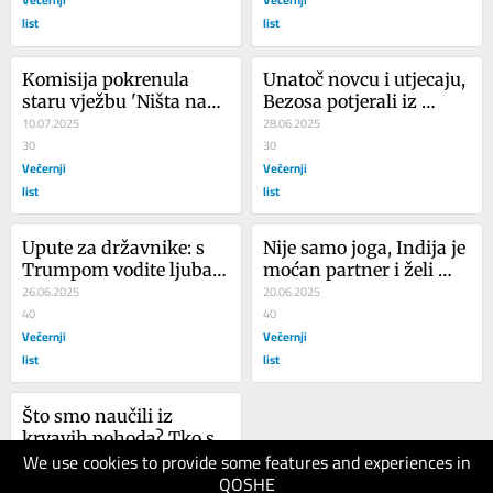
list
list
Komisija pokrenula 
Unatoč novcu i utjecaju, 
staru vježbu 'Ništa nas 
Bezosa potjerali iz 
ne smije iznenaditi'
10.07.2025
grada
28.06.2025
30
30
Večernji
Večernji
list
list
Upute za državnike: s 
Nije samo joga, Indija je 
Trumpom vodite ljubav, 
moćan partner i želi 
a ne rat
26.06.2025
suradnju s Hrvatskom
20.06.2025
40
40
Večernji
Večernji
list
list
Što smo naučili iz 
krvavih pohoda? Tko su 
We use cookies to provide some features and experiences in
te ubojice? Jedinstvenog 
11.06.2025
QOSHE
profila nema, ali...
40