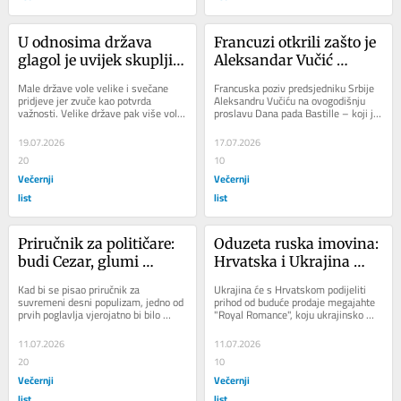
U odnosima država 
Francuzi otkrili zašto je 
glagol je uvijek skuplji 
Aleksandar Vučić 
od pridjeva
pozvan na paradu u 
Male države vole velike i svečane 
Francuska poziv predsjedniku Srbije 
Pariz: Pomoć koju 
pridjeve jer zvuče kao potvrda 
Aleksandru Vučiću na ovogodišnju 
važnosti. Velike države pak više vole 
proslavu Dana pada Bastille – koji je 
Beograd nikad nije do 
glagole: što će se kupiti, izgraditi,...
izazvao zanimanje budući da je...
kraja potvrdio
19.07.2026
17.07.2026
20
10
Večernji
Večernji
list
list
Priručnik za političare: 
Oduzeta ruska imovina: 
budi Cezar, glumi 
Hrvatska i Ukrajina 
Asterixa
dijele novac od prodaje 
Kad bi se pisao priručnik za 
Ukrajina će s Hrvatskom podijeliti 
megajahte
suvremeni desni populizam, jedno od 
prihod od buduće prodaje megajahte 
prvih poglavlja vjerojatno bi bilo 
"Royal Romance", koju ukrajinsko 
posvećeno Asterixu. Malo galsko 
pravosuđe povezuje s proruskim...
selo. Veliko...
11.07.2026
11.07.2026
20
10
Večernji
Večernji
list
list