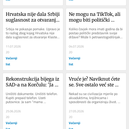
Hrvatska nije dala Srbiji 
Ne mogu na TikTok, ali 
suglasnost za otvaranje 
mogu biti politički 
Klastera 3: Ovako je to 
problem
Srbija ne pokazuje pomake. Upravo je 
Koliko čovjek mora imati godina da bi 
obrazložila
to razlog zbog kojeg Hrvatska nije 
postao politički predstavnik svoje 
dala suglasnost za otvaranje Klastera 
države? Može li petnaestogodišnjak 
3 u pristupnim pregovorima s 
predstavljati državu dovoljno da...
Beogradom,...
11.07.2026
04.07.2026
20
20
Večernji
Večernji
list
list
Rekonstrukcija bijega iz 
Vruće je? Naviknut ćete 
SAD-a na Korčulu: 'Ja 
se. Sve ostalo već ste 
sam mama medvjedica. 
prihvatili
Uništiti dokumente. Uništiti telefon. 
Nekad su se civilizacije mjerile po 
Štitim svoju djecu od 
Kupiti prepaid telefon. Uzeti 
akvaduktima, knjižnicama i 
putovnice. Ja sam "mama 
sposobnosti da organiziraju život. 
smaka svijeta'
medvjedica" koja će spasiti djecu. 
Danas se uspjeh mjeri time da POS 
Nekoliko...
uređaji rade u...
25.06.2026
27.05.2026
20
20
Večernji
Večernji
list
list