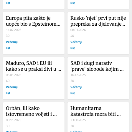
list
list
Europa pita zašto je 
Rusko 'njet' prvi put nije 
uopće bio s Epsteinom, 
prepreka za djelovanje 
a SAD što je od toga 
11.02.2026
Europe
08.01.2026
dobio
30
40
Večernji
Večernji
list
list
Maduro, SAD i EU ili 
SAD i dugi narativ 
kako se u praksi živi u 
'prave' slobode kojim se 
svijetu u kojem je 
05.01.2026
ucjenjuje i prijeti
16.12.2025
nestabilnost “novo 
40
30
normalno”
Večernji
Večernji
list
list
Orbán, ili kako 
Humanitarna 
istovremeno voljeti i 
katastrofa mora biti 
eksploatirati Hrvatsku
08.11.2025
iznad realpolitike
23.08.2025
30
30
Večernji
Večernji