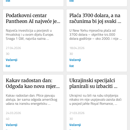
list
list
Podatkovni centar 
Plaća 3700 dolara, a na 
Pantheon AI najveće je 
računima bi joj svaki 
ulaganje u povijesti 
mjesec završilo 10.000: 
Najveća investicija u povijesti u 
U New Yorku mjesečna plaća od 
Hrvatske - vrijedno više 
Kako je službenica RH 
Hrvatskoj i u ovom dijelu Europe. 
3700 dolara – otprilike 44.000 
Snaga 1 GW, najviša razina 
dolara godišnje – oko 2000. i nije 
od 100 Peljeških 
pri UN-u izvukla 
pouzdanosti - iznad Tier 4, tisuće 
bila baš nešto. Nije bila ni iznimka 
mostova
750.000 dolara
radnih mjesta, te...
ni...
27.04.2026
18.04.2026
30
30
Večernji
Večernji
list
list
Kakav radostan dan: 
Ukrajinski specijalci 
Odgoda kao nova mjera 
planirali su izbaciti 
stabilnosti
posadu i preuzeti 
Kakav radostan dan. Ptice pjevaju 
Ukrajinci su bili na rubu strpljenja: 
kontrolu nad jahtom 
aleluja. Jer sama odgoda američkog 
nikako im nije uspijevalo zaista doći 
udara na iransku energetsku 
u posjed jahte Royal Romance, 
‘Royal Romace’ u 
infrastrukturu bila je dovoljna da 
usidrene u Trogiru, koju su povezivali 
Hrvatskoj
tržišta odahnu,...
s...
24.03.2026
21.03.2026
40
30
Večernji
Večernji