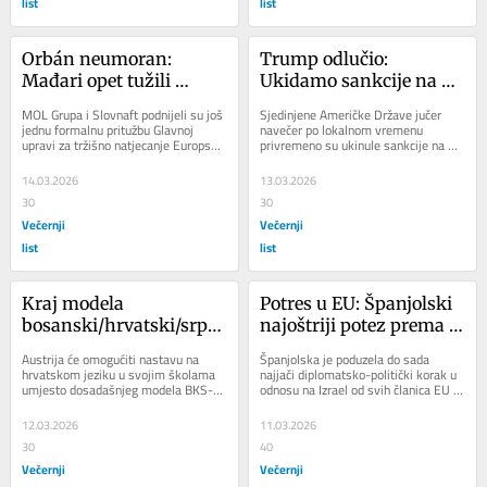
list
list
Orbán neumoran: 
Trump odlučio: 
Mađari opet tužili 
Ukidamo sankcije na 
Hrvatsku, uspoređuju 
rusku naftu, neka se 
MOL Grupa i Slovnaft podnijeli su još 
Sjedinjene Američke Države jučer 
nas s Bjelorusijom
iskrca s tankera
jednu formalnu pritužbu Glavnoj 
navečer po lokalnom vremenu 
upravi za tržišno natjecanje Europske 
privremeno su ukinule sankcije na 
komisije, ovaj put osporavajući...
rusku naftu koja je već na tankerima 
na moru i...
14.03.2026
13.03.2026
30
30
Večernji
Večernji
list
list
Kraj modela 
Potres u EU: Španjolski 
bosanski/hrvatski/srpski
najoštriji potez prema 
 jezik: reformu u Austriji 
Izraelu, slijedi 
Austrija će omogućiti nastavu na 
Španjolska je poduzela do sada 
jako će osjetiti Hrvati
'nuklearna opcija'?
hrvatskom jeziku u svojim školama 
najjači diplomatsko-politički korak u 
umjesto dosadašnjeg modela BKS-a 
odnosu na Izrael od svih članica EU - 
(bosanski/hrvatski/srpski), najavila 
danas je razriješila svoju...
je u...
12.03.2026
11.03.2026
30
40
Večernji
Večernji