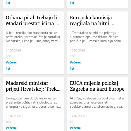
list
list
Orbana pitali trebaju li 
Europska komisija 
Mađari prestati ići na 
reagirala na hitni 
ljetovanje u Hrvatsku: 
zahtjev Mađarske vezan 
U jeku tenzija oko transporta ruske 
- Trenutačno ne vidimo prijetnju 
'To je još daleko....'
za JANAF
nafte preko Hrvatske, što je zatražila 
sigurnosti opskrbe država članica - 
Mađarska, i kad je u susjednoj zemlji 
poručila je Europska komisija nakon 
sentiment, ali ne nužno i...
što je Budimpešta zatražila da se...
24.02.2026
16.02.2026
300
100
Večernji
Večernji
list
list
Mađarski ministar 
EUCA mijenja položaj 
prijeti Hrvatskoj: 'Preko 
Zagreba na karti Europe
JANAF-a moraju 
Omogućite nam dotok ruske nafte i 
Ako Zagreb dobije Europsku carinsku 
omogućiti transport 
prestanite politizirati i ideologizirati 
agenciju, ona neće donijeti 
energetsku sigurnost, obrušio se na 
spektakularnu transformaciju grada. 
ruske sirove nafte'
Hrvatsku mađarski ministar 
Neće se mijenjati vizura grada, gužve 
vanjskih...
u prometu...
16.02.2026
14.02.2026
800
50
Večernji
Večernji