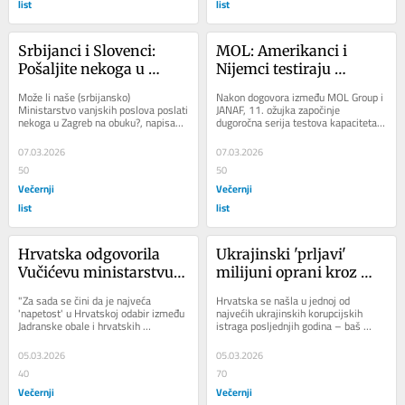
list
list
Srbijanci i Slovenci: 
MOL: Amerikanci i 
Pošaljite nekoga u 
Nijemci testiraju 
Zagreb da nauči raditi
Jadranski naftovod, prvi 
Može li naše (srbijansko) 
Nakon dogovora između MOL Group i 
donosimo detalje
Ministarstvo vanjskih poslova poslati 
JANAF, 11. ožujka započinje 
nekoga u Zagreb na obuku?, napisao 
dugoročna serija testova kapaciteta 
je na društvenim mrežama jedan 
na Jadranskom naftovodu. Planirano 
srbijanski...
je da...
07.03.2026
07.03.2026
50
50
Večernji
Večernji
list
list
Hrvatska odgovorila 
Ukrajinski 'prljavi' 
Vučićevu ministarstvu: 
milijuni oprani kroz 
'Najveća napetost za 
kupnju zemljišta u 
"Za sada se čini da je najveća 
Hrvatska se našla u jednoj od 
Srbe ovdje bit će odabir 
Hrvatskoj
'napetost' u Hrvatskoj odabir između 
najvećih ukrajinskih korupcijskih 
Jadranske obale i hrvatskih 
istraga posljednjih godina – baš 
između Jadrana i 
kontinentalnih vinskih ruta",...
ovdje se prao dio novca iz velikog 
vinskih ruta'
skandala koji...
05.03.2026
05.03.2026
40
70
Večernji
Večernji