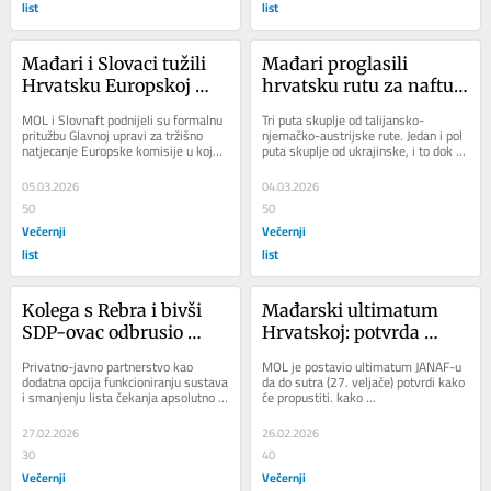
list
list
Mađari i Slovaci tužili 
Mađari proglasili 
Hrvatsku Europskoj 
hrvatsku rutu za naftu 
komisiji: Platit ćete
najskupljom, ovo je 
MOL i Slovnaft podnijeli su formalnu 
Tri puta skuplje od talijansko-
prava istina
pritužbu Glavnoj upravi za tržišno 
njemačko-austrijske rute. Jedan i pol 
natjecanje Europske komisije u kojoj 
puta skuplje od ukrajinske, i to dok je 
tvrde da JANAF, tvrtka koja upravlja...
Ukrajina u ratu. Tako je MOL u...
05.03.2026
04.03.2026
50
50
Večernji
Večernji
list
list
Kolega s Rebra i bivši 
Mađarski ultimatum 
SDP-ovac odbrusio 
Hrvatskoj: potvrda 
Kekin: Neka dođe raditi 
transporta ruske nafte 
Privatno-javno partnerstvo kao 
MOL je postavio ultimatum JANAF-u 
s pacijentima pa ćemo 
do sutra ili prijava 
dodatna opcija funkcioniranju sustava 
da do sutra (27. veljače) potvrdi kako 
i smanjenju lista čekanja apsolutno je 
će propustiti. kako 
razgovarati!
Europskoj komisiji
prihvatljivo i uz jasne ciljeve. U...
kažu, nesankcionirane pošiljke ruske 
sirove nafte...
27.02.2026
26.02.2026
30
40
Večernji
Večernji