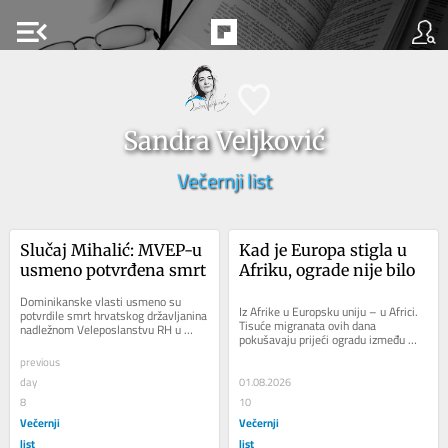
menu_open
Sandra Veljković
Večernji list
Slučaj Mihalić: MVEP-u 
Kad je Europa stigla u 
usmeno potvrđena smrt
Afriku, ograde nije bilo
Dominikanske vlasti usmeno su 
Iz Afrike u Europsku uniju – u Africi. 
potvrdile smrt hrvatskog državljanina 
Tisuće migranata ovih dana 
nadležnom Veleposlanstvu RH u 
pokušavaju prijeći ogradu između 
Washingtonu, ali se još čeka 
Maroka i Ceute, španjolskoga grada 
pismena potvrda i...
previous
na...
day
01.08.2026
8
10
Večernji
Večernji
list
list