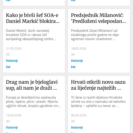
Kako je bivši šef SOA-e 
Predsjednik Milanović: 
Daniel Markić blokirao 
'Predloženi veleposlanik 
plan Von der Leyen
Države Izrael nije dobio 
Daniel Markić, bivši ravnatelj 
Predsjednik Zoran Milanović od 
niti će dobiti 
hrvatske SOA-e i danas šef 
studenoga prošle godine ne daje 
europskog obavještajnog centra 
agreman novom izraelskom 
suglasnost...'
INTCEN, posljednjih je mjeseci 
veleposlaniku u Hrvatskoj Nissanu 
postao jedno od ključnih...
Amduru.  Agreman je...
21.05.2026
18.05.2026
20
30
Večernji
Večernji
list
list
Drag nam je bjeloglavi 
Hrvati otkrili novu oazu 
sup, ali nam je draži 
za liječenje najtežih 
digitalni novčanik
bolesti, masovno idu u 
Europa je desetljećima spašavala 
Tri žene iz raznih dijelova Hrvatske 
ovu zemlju
pčele, leptire, ptice i planet. Mjerila 
učinile su isto u razmaku od nekoliko 
ugljični otisak, brojala ugrožene vrste 
tjedana – uplatile su novac za 
i pisala direktive o svakom paru...
liječenje vrlo teško bolesnih osoba 
za...
13.05.2026
06.05.2026
30
30
Večernji
Večernji