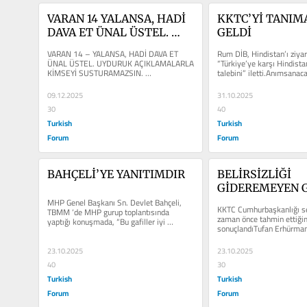
VARAN 14 YALANSA, HADİ 
KKTC’Yİ TANIM
DAVA ET ÜNAL ÜSTEL. 
GELDİ
UYDURUK 
VARAN 14 – YALANSA, HADİ DAVA ET 
Rum DİB, Hindistan’ı ziyare
AÇIKLAMALARLA 
ÜNAL ÜSTEL. UYDURUK AÇIKLAMALARLA 
“Türkiye’ye karşı Hindistan
KİMSEYİ SUSTURAMAZSIN. 
talebini” iletti.Anımsanaca
KİMSEYİ 
KARŞIYAKA’DA, SÖZDE “TURİSTİK 
CB’nı...
SUSTURAMAZSIN
YATIRIM”...
09.12.2025
31.10.2025
30
40
Turkish
Turkish
Forum
Forum
BAHÇELİ’YE YANITIMDIR
BELİRSİZLİĞİ 
GİDEREMEYEN 
MHP Genel Başkanı Sn. Devlet Bahçeli, 
KKTC Cumhurbaşkanlığı se
TBMM ‘de MHP gurup toplantısında 
zaman önce tahmin ettiğim
yaptığı konuşmada, “Bu gafiller iyi 
sonuçlandıTufan Erhürman
dinĺesinler, nasıl olsa...
oyla KKTC ‘nin 6. Cumhurb
23.10.2025
23.10.2025
40
30
Turkish
Turkish
Forum
Forum