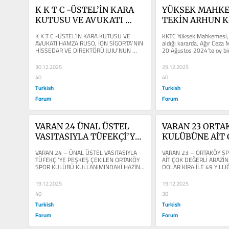
K K T C -ÜSTEL’İN KARA 
YÜKSEK MAHKE
KUTUSU VE AVUKATI 
TEKİN ARHUN K
HAMZA RUSO, İON 
DÜŞÜNDÜRDÜK
K K T C -ÜSTEL’İN KARA KUTUSU VE 
KKTC Yüksek Mahkemesi, 
SİGORTA’NIN HİSSEDAR 
AVUKATI HAMZA RUSO, İON SİGORTA’NIN 
aldığı kararda, Ağır Ceza 
HİSSEDAR VE DİREKTÖRÜ JUJU’NUN 
20 Ağustos 2024’te oy birl
VE DİREKTÖRÜ
SAHTE DİPLOMA DOSYASINI 8 KEZ...
kararı bozdu ve...
30.12.2025
29.12.2025
40
40
Turkish
Turkish
Forum
Forum
VARAN 24 ÜNAL ÜSTEL 
VARAN 23 ORTAK
VASITASIYLA TÜFEKÇİ’YE 
KULÜBÜNE AİT 
PEŞKEŞ ÇEKİLEN 
DEĞERLİ ARAZİN
VARAN 24 – ÜNAL ÜSTEL VASITASIYLA 
VARAN 23 – ORTAKÖY S
ORTAKÖY SPOR KULÜBÜ 
1 DOLAR KİRA İL
TÜFEKÇİ’YE PEŞKEŞ ÇEKİLEN ORTAKÖY 
AİT ÇOK DEĞERLİ ARAZİNİ
SPOR KULÜBÜ KULLANIMINDAKİ HAZİNE 
DOLAR KİRA İLE 49 YILLI
KULLANIMINDAKİ HAZİNE 
YILLIĞINA TÜFE
ARAZİSİNİN ŞOK EDİCİ...
PEŞKEŞ ÇEKİLMESİNİN...
ARAZİSİNİN ŞOK EDİCİ 
PEŞKEŞ ÇEKİLME
19.12.2025
19.12.2025
ÖYKÜSÜNÜ ANLATMAYA 
ŞOK EDİCİ ÖYK
40
30
DEVAM EDİYORUM -2
Turkish
Turkish
Forum
Forum