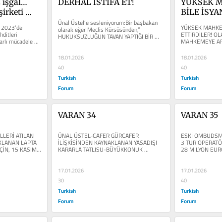
 işgal… 
DERHAL İSTİFA ET!
YÜKSEK M
şirketi 
BİLE İSYA
Ünal Üstel’e sesleniyorum:Bir başbakan 
OLACAK İ
 2023’de 
YÜKSEK MAHKEM
olarak eğer Meclis Kürsüsünden,” 
ditleri 
ETTİRDİLER! OL
HUKUKSUZLUĞUN TAVAN YAPTIĞI BİR 
arlı mücadele 
MAHKEMEYE ARAZ
ÜLKEDEN SÖZ EDİYORUM”...
ÇIKARDILAR, AMA
18.01.2026
18.01.2026
40
40
Turkish
Turkish
Forum
Forum
VARAN 34
VARAN 35
LERİ ATILAN 
ÜNAL ÜSTEL-CAFER GÜRCAFER 
ESKİ OMBUDSMA
KLANAN LAPTA 
İLİŞKİSİNDEN KAYNAKLANAN YASADIŞI 
3 TUR OPERATÖ
ÇİN, 15 KASIM 
KARARLA TATLISU-BÜYÜKKONUK 
28 MİLYON EURO
...
EMİRNAMESİ PERVASIZCA ÇİĞNENDİ. 
HAYALİ TURİSTLE
İMARA KAPALI...
17.01.2026
17.01.2026
30
40
Turkish
Turkish
Forum
Forum