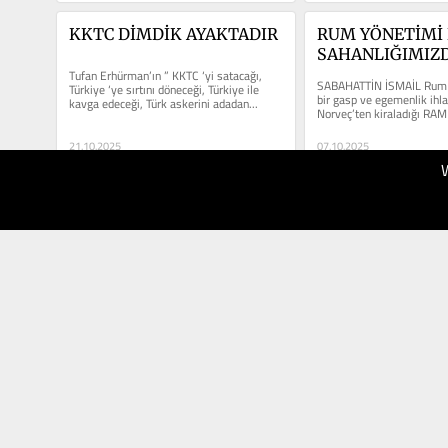
KKTC DİMDİK AYAKTADIR
RUM YÖNETİMİ 
SAHANLIĞIMIZD
Tufan Erhürman’ın ” KKTC ‘yi satacağı, 
ARAŞTIRMA YAP
SABAHATTİN İSMAİL Rum y
Türkiye ‘ye sırtını döneceği, Türkiye ile 
bir gasp ve egemenlik ihla
kavga edeceği, Türk askerini adadan...
Norveç’ten kiraladığı RA
HYPERİON adlı sismik...
21.10.2025
07.10.2025
30
20
Turkish
Turkish
Forum
Forum