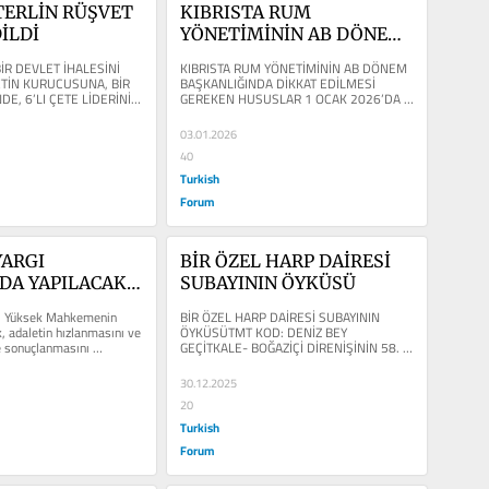
TERLİN RÜŞVET 
KIBRISTA RUM 
İLDİ
YÖNETİMİNİN AB DÖNEM 
BAŞKANLIĞINDA DİKKAT 
R DEVLET İHALESİNİ 
KIBRISTA RUM YÖNETİMİNİN AB DÖNEM 
EDİLMESİ GEREKEN 
TİN KURUCUSUNA, BİR 
BAŞKANLIĞINDA DİKKAT EDİLMESİ 
DE, 6’LI ÇETE LİDERİNİN 
GEREKEN HUSUSLAR 1 OCAK 2026’DA 
HUSUSLAR
MÜTEAHİT...
AB DÖNEM BAŞKANI OLAN RUM 
YÖNETİMİ,...
03.01.2026
40
Turkish
Forum
ARGI 
BİR ÖZEL HARP DAİRESİ 
A YAPILACAK 
SUBAYININ ÖYKÜSÜ
EĞİŞİKLİĞİ 
, Yüksek Mahkemenin 
BİR ÖZEL HARP DAİRESİ SUBAYININ 
UMU, EKSİK 
 adaletin hızlanmasını ve 
ÖYKÜSÜTMT KOD: DENİZ BEY 
e sonuçlanmasını 
GEÇİTKALE- BOĞAZİÇİ DİRENİŞİNİN 58. 
I
...
YILDÖNÜMÜ SABAHATTİN İSMAİL ...
30.12.2025
20
Turkish
Forum