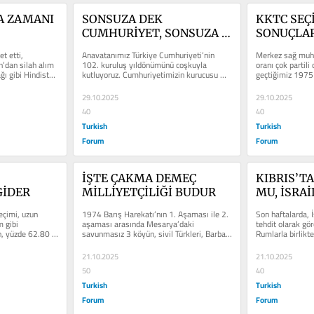
A ZAMANI 
SONSUZA DEK 
KKTC SEÇİ
CUMHURİYET, SONSUZA 
SONUÇLAR
DEK ATATÜRK
BELİRLEY
t etti, 
Anavatanımız Türkiye Cumhuriyeti’nin 
Merkez sağ muha
SONRA DA 
’dan silah alım 
102. kuruluş yıldönümünü coşkuyla 
oranı çok partil
ğı gibi Hindistan 
kutluyoruz. Cumhuriyetimizin kurucusu 
geçtiğimiz 1975 
BELİRLEYE
büyük Atatürk’ü...
yüzde 60-70 aral
ANCAK HİÇ
29.10.2025
29.10.2025
KONUŞULM
40
40
NEDENLE
Turkish
Turkish
Forum
Forum
İŞTE ÇAKMA DEMEÇ 
KIBRIS’TA
GİDER
MİLLİYETÇİLİĞİ BUDUR
MU, İSRA
KKTC’YE 
çimi, uzun 
1974 Barış Harekatı’nın 1. Aşaması ile 2. 
Son haftalarda, İs
 gibi 
aşaması arasında Mesarya’daki 
tehdit olarak gör
, yüzde 62.80 
savunmasız 3 köyün, sivil Türkleri, Barbar 
Rumlarla birlikte
aşkanı...
Rum katiller...
21.10.2025
21.10.2025
50
40
Turkish
Turkish
Forum
Forum