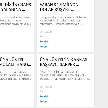
İDİS’İN CRANS 
VARAN 8 1.5 MİLYON 
YALANINA 
DOLAR RÜŞVET 
YANIT 
VERİLMEYİNCE 
Hristodulidis dün, resmi 
Çok güvendiğim bir iş insanı…Babasını, 
İ
ENGELLENEN ÇOK 
KHA’da tam metin 
kardeşlerini, tüm ailesini yakından 
amasında büyük bir yalan 
tanıyorum…Tümü de vatansever, 
ÖNEMLİ BİR PROJENİN 
B...
milliyetçi, bu devletin...
HİKAYESİ
26.12.2025
30
Turkish
Forum
ÜNAL ÜSTEL 
ÜNAL ÜSTEL’İN KANKASI 
 OLALI, HANGİ 
BAŞSAVCI SARPER 
DIRSAK 
ALTINCIK’A SORUYORUM:
AL ÜSTEL BAŞBAKAN 
ÜNAL ÜSTEL’İN BAŞBAKANLIK 
 GÖZDESİ VE 
AŞ’I KALDIRSAK ALTINDAN 
DENETLEME KURULU BAŞKANI HALİL 
KASI TÜFEKÇİ ÇIKIYOR!!! 
TALAYKURT VE KIBTEK GENEL MÜDÜRÜ 
TÜFEKÇİ 
AİLAÇILAN...
YAPTIĞI DALMAN AYDIN ALEYHİNDE 
2018’DE...
09.12.2025
20
Turkish
Forum