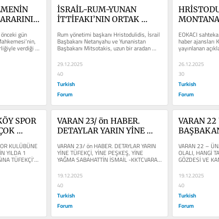
MENİN 
İSRAİL-RUM-YUNAN 
HRİSTODUL
ARARININ 
İTTİFAKI’NIN ORTAK 
MONTANA 
LERİ
HEDEFİ VE ATILMASI 
MUTLAKA 
önceki gün 
Rum yönetimi başkanı Hristodulidis, İsrail 
EOKACI sahtekar 
GEREKEN KARŞI ADIMLAR
VERİLMEL
Mahkemesi’nin, 
Başbakanı Netanyahu ve Yunanistan 
haber ajansları 
iğiyle verdiği 
Başbakanı Mitsotakis, uzun bir aradan 
yayınlanan açıkl
sonra, 22 Aralık 2025’de...
ortaya atarak, “C
29.12.2025
26.12.2025
40
30
Turkish
Turkish
Forum
Forum
ÖY SPOR 
VARAN 23/ ön HABER. 
VARAN 22 
ÇOK 
DETAYLAR YARIN YİNE 
BAŞBAKAN
İN YILDA 
TÜFEKÇİ, YİNE PEŞKEŞ, 
TAŞ’I KAL
POR KULÜBÜNE 
VARAN 23/ ön HABER. DETAYLAR YARIN 
VARAN 22 – ÜN
E 49 
YİNE YAĞMA
ALTINDAN
N YILDA 1 
YİNE TÜFEKÇİ, YİNE PEŞKEŞ, YİNE 
OLALI, HANGİ T
ĞINA TÜFEKÇİ’YE 
YAĞMA SABAHATTİN İSMAİL -KKTCVARAN 
GÖZDESİ VE KAN
KÇİ’YE 
KANKASI 
23/ ön HABER. DETAYLAR YARIN YİNE...
SABAHATTİN İSM
SİNİN 
ÇIKIYOR!!!
19.12.2025
19.12.2025
ÜSÜ
40
40
Turkish
Turkish
Forum
Forum