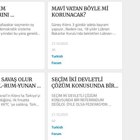
M 
MAVİ VATAN BÖYLE Mİ 
INI 
KORUNACAK?
EN, BUNDAN 
fazakar seçmenin oy 
Güney Kıbrıs 3 gündür adeta bayram 
HEP 
i demokratik sisteme 
yapıyor…Nedeni ise, 18 yıldır Lübnan 
yılından bu yana genelde 
Bakanlar Kurulu’nda bekletilen Lübnan-
CEK OLAN, 
ığında...
Rum yönetimi deniz yetki...
 
27.10.2025
AYAN ASIL 
30
R
Turkish
Forum
 SAVAŞ OLUR 
SEÇİM İKİ DEVLETLİ 
İL-RUM-YUNAN 
ÇÖZÜM KONUSUNDA BİR 
SALDIRIR MI?
REFERANDUM DEĞİLDİ. 
rail’in Kıbrıs’ta Türkiye’yi 
SEÇİM İKİ DEVLETLİ ÇÖZÜM 
ÖYLE OLSA FEDERASYON 
düğünü, ilk fırsatta 
KONUSUNDA BİR REFERANDUM 
 KKTC ‘ye saldırıp, Türk...
DEĞİLDİ. ÖYLE OLSA FEDERASYON 
KAYBEDERDİ
KAYBEDERDİ. TUFAN ERHÜRMAN 
KAZANDI, AMA, İKİ...
21.10.2025
40
Turkish
Forum