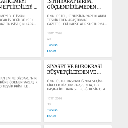
AHKEMEYİ 
İSTİHBARAT BİRİMİ 
N ETTİRDİLER! 
GÜÇLENDİRİLMEDEN 
Ş DEĞİL
SUÇLAR ÖNLENEMEZ!
EYİ BİLE İSYAN 
ÜNAL ÜSTEL, KENDİSİNİN YAPTIKLARINI 
ACAK İŞ DEĞİL YÜKSEK 
TEŞHİR EDEN ARAŞTIRMACI 
İ TAHSİSİ İÇİN KARAR 
GAZETECİLERİ HAPSE ATIP SUSTURMAK 
 ARAZİYİ...
İÇİN CEZA YASASINDA DEĞİŞİKLİK 
YAPMAYA...
18.01.2026
40
Turkish
Forum
SİYASET VE BÜROKRASİ 
RÜŞVETÇİLERDEN VE 
N EMİNE DİZDARLI’NIN, 
HIRSIZLIK ÇETELERİNDEN 
ÜNAL ÜSTEL BAŞKANLIĞINDA SEÇİME 
RÜNE ÖDENEN YAKLAŞIK 
TEMİZLENMELİ
GİRECEK BİR UBP KARŞISINDA, TEK 
 TEŞVİK PRİMİ İLE 
BAŞINA İKTİDARA GELECEĞİ KESİN OLAN 
R İÇİN YAPILAN...
CTP’NİN YAPMASI GEREKEN İLK VE...
17.01.2026
30
Turkish
Forum