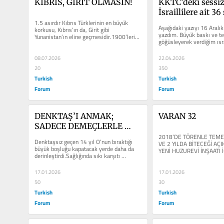
KIBRIS, GİRİT OLMASIN!
KKTC’deki sessiz
İsraillilere ait 36 
1.5 asırdır Kıbrıs Türklerinin en büyük 
açıklıyorum
Aşağıdaki yazıyı 16 Aralık
korkusu, Kıbrıs’ın da, Girit gibi 
yazdım. Büyük baskı ve teh
Yunanistan’ın eline geçmesidir.1900’lerin 
göğüsleyerek verdiğim ısr
başından...
sonucu yabancılara...
08.07.2026
22.04.2026
20
350
Turkish
Turkish
Forum
Forum
DENKTAŞ’I ANMAK; 
VARAN 32
SADECE DEMEÇLERLE 
DEĞİL, O’NUN MİRASINA 
2018’DE TÖRENLE TEMEL
Denktaşsız geçen 14 yıl O’nun bıraktığı 
VE 2 YILDA BİTECEĞİ AÇI
SAHİP ÇIKMAK, O’NUN 
büyük boşluğu kapatacak yerde daha da 
YENİ HUZUREVİ İNŞAATI İ
derinleştirdi.Sağlığında sıkı karşıtı 
GİBİ YÖNETMEK VE O’NUN 
2022’DE BAŞBAKAN ÜNAL
olanlar...
YOLUNDAN GİTMEKLE 
17.01.2026
17.01.2026
OLUR
50
30
Turkish
Turkish
Forum
Forum