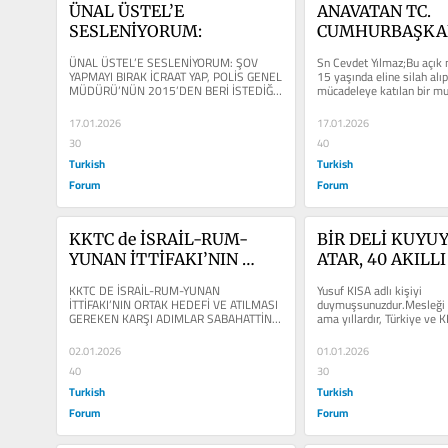
ÜNAL ÜSTEL’E 
ANAVATAN TC. 
SESLENİYORUM:
CUMHURBAŞKAN
YARDIMCISI CEV
ÜNAL ÜSTEL’E SESLENİYORUM: ŞOV 
Sn Cevdet Yılmaz;Bu açık 
YILMAZ’A AÇIK
YAPMAYI BIRAK İCRAAT YAP, POLİS GENEL 
15 yaşında eline silah alıp 
MÜDÜRÜ’NÜN 2015’DEN BERİ İSTEDİĞİ 
mücadeleye katılan bir mu
8 YASAYI HEMEN ÇIKAR! ...
Dışişleri Bakanlığı...
17.01.2026
17.01.2026
30
40
Turkish
Turkish
Forum
Forum
KKTC de İSRAİL-RUM-
BİR DELİ KUYUYA
YUNAN İTTİFAKI’NIN 
ATAR, 40 AKILLI 
ORTAK HEDEFİ VE 
ÇIKARMAYA ÇAL
KKTC DE İSRAİL-RUM-YUNAN 
Yusuf KISA adlı kişiyi 
ATILMASI GEREKEN 
İTTİFAKI’NIN ORTAK HEDEFİ VE ATILMASI 
duymuşsunuzdur.Mesleği ga
GEREKEN KARŞI ADIMLAR SABAHATTİN 
ama yıllardır, Türkiye ve K
KARŞI ADIMLAR
İSMAİL Rum yönetimi başkanı...
içeriğe sahip YENİ BAKIŞ ad
02.01.2026
01.01.2026
40
30
Turkish
Turkish
Forum
Forum