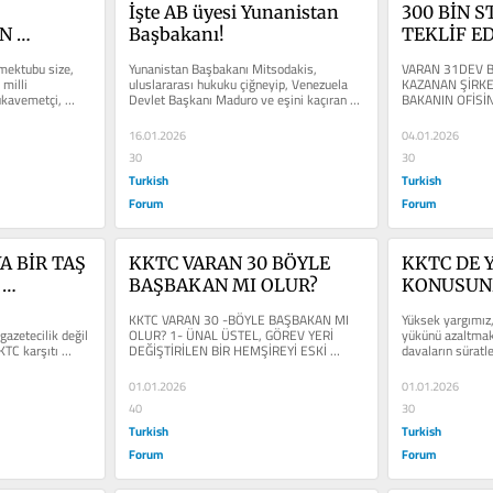
İşte AB üyesi Yunanistan 
300 BİN S
 
Başbakanı!
TEKLİF ED
DET 
mektubu size, 
Yunanistan Başbakanı Mitsodakis, 
VARAN 31DEV Bİ
 MEKTUP
milli 
uluslararası hukuku çiğneyip, Venezuela 
KAZANAN ŞİRKE
kavemetçi, 
Devlet Başkanı Maduro ve eşini kaçıran 
BAKANIN OFİSİN
ABD’nin korsan eylemi...
KANKASI OLAN 
16.01.2026
04.01.2026
30
30
Turkish
Turkish
Forum
Forum
 BİR TAŞ 
KKTC VARAN 30 BÖYLE 
KKTC DE Y
BAŞBAKAN MI OLUR?
KONUSUND
IŞIR
ANAYASA D
KKTC VARAN 30 -BÖYLE BAŞBAKAN MI 
Yüksek yargımız
REFERAND
zetecilik değil 
OLUR? 1- ÜNAL ÜSTEL, GÖREV YERİ 
yükünü azaltmak,
KTC karşıtı 
DEĞİŞTİRİLEN BİR HEMŞİREYİ ESKİ 
davaların süratl
OLMAMAL
lı...
GÖREVİNE GETİRMEK İÇİN...
sağlamak için bir
01.01.2026
01.01.2026
40
30
Turkish
Turkish
Forum
Forum