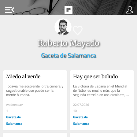
menu_open
Roberto Mayado
Gaceta de Salamanca
Miedo al verde
Hay que ser boludo
Todavía me sorprende lo traicionera y 
La victoria de España en el Mundial 
sugestionable que puede ser la 
de fútbol es mucho más que la 
mente humana.
segunda estrella en una camiseta, 
mucho más que millones de 
gargantas gritando...
wednesday
22.07.2026
1
10
Gaceta de
Gaceta de
Salamanca
Salamanca