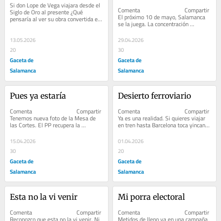
Si don Lope de Vega viajara desde el 
Comenta                              Compartir         
Siglo de Oro al presente ¿Qué 
El próximo 10 de mayo, Salamanca 
pensaría al ver su obra convertida en 
se la juega. La concentración 
grito de los pueblos que luchan contra 
convocada para exigir...
las...
13.05.2026
29.04.2026
20
30
Gaceta de
Gaceta de
Salamanca
Salamanca
Pues ya estaría
Desierto ferroviario
Comenta                              Compartir         
Comenta                              Compartir         
Tenemos nueva foto de la Mesa de 
Ya es una realidad. Si quieres viajar 
las Cortes. El PP recupera la 
en tren hasta Barcelona toca yincana. 
presidencia tras años de...
Adiós a la...
15.04.2026
01.04.2026
30
20
Gaceta de
Gaceta de
Salamanca
Salamanca
Esta no la vi venir
Mi porra electoral
Comenta                              Compartir         
Comenta                              Compartir         
Reconozco que esta no la vi venir. Ni 
Metidos de lleno ya en una campaña 