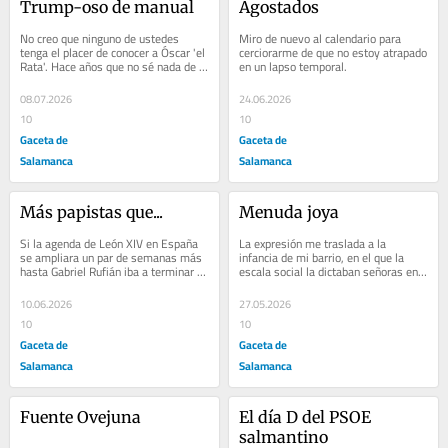
Trump-oso de manual
Agostados
No creo que ninguno de ustedes 
Miro de nuevo al calendario para 
tenga el placer de conocer a Óscar 'el 
cerciorarme de que no estoy atrapado 
Rata'. Hace años que no sé nada de 
en un lapso temporal.
él, pero su recuerdo se me presenta 
muy...
08.07.2026
24.06.2026
10
10
Gaceta de
Gaceta de
Salamanca
Salamanca
Más papistas que...
Menuda joya
Si la agenda de León XIV en España 
La expresión me traslada a la 
se ampliara un par de semanas más 
infancia de mi barrio, en el que la 
hasta Gabriel Rufián iba a terminar 
escala social la dictaban señoras en 
con el rosario en la mano y 
bata y zapatillas de felpa.
acumulando...
10.06.2026
27.05.2026
10
10
Gaceta de
Gaceta de
Salamanca
Salamanca
Fuente Ovejuna
El día D del PSOE 
salmantino