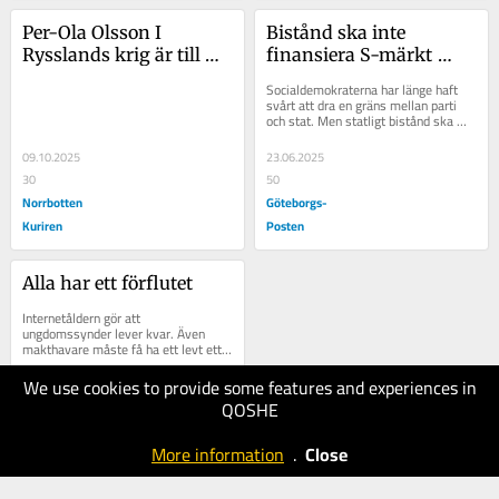
Per-Ola Olsson I 
Bistånd ska inte 
Rysslands krig är till 
finansiera S-märkt 
och med djuren 
kampanjverksamhet
Socialdemokraterna har länge haft 
måltavlor
svårt att dra en gräns mellan parti 
och stat. Men statligt bistånd ska 
inte gå till att finansiera S-
verksamhet.
09.10.2025
23.06.2025
30
50
Norrbotten
Göteborgs-
Kuriren
Posten
Alla har ett förflutet
Internetåldern gör att 
ungdomssynder lever kvar. Även 
makthavare måste få ha ett levt ett 
liv.
We use cookies to provide some features and experiences in
13.05.2025
QOSHE
30
Göteborgs-
More information
.
Close
Posten