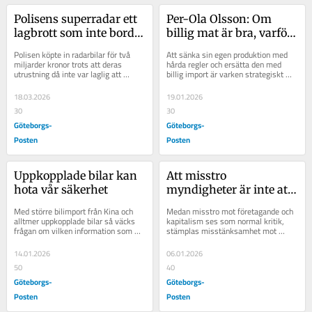
Polisens superradar ett 
Per-Ola Olsson: Om 
lagbrott som inte borde 
billig mat är bra, varför 
belönas
får den inte produceras 
Polisen köpte in radarbilar för två 
Att sänka sin egen produktion med 
här?
miljarder kronor trots att deras 
hårda regler och ersätta den med 
utrustning då inte var laglig att 
billig import är varken strategiskt 
använda. Det skickar en tveksam 
eller hållbart.
signal att...
18.03.2026
19.01.2026
30
30
Göteborgs-
Göteborgs-
Posten
Posten
Uppkopplade bilar kan 
Att misstro 
hota vår säkerhet
myndigheter är inte att 
tro på 
Med större bilimport från Kina och 
Medan misstro mot företagande och 
konspirationsteorier
alltmer uppkopplade bilar så väcks 
kapitalism ses som normal kritik, 
frågan om vilken information som 
stämplas misstänksamhet mot 
egentligen sprids vidare.
myndigheter och institutioner som...
14.01.2026
06.01.2026
50
40
Göteborgs-
Göteborgs-
Posten
Posten