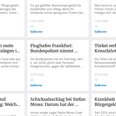
wird
Kreis? Die
 Pflege gehört 
Ein gut gefüllter Wassernapf gehört für 
Man kennt es vo
könnten d
erungen des 
Hundehalter zum Alltag, damit ihr 
Filmen: Immer we
tems. Schon 
Vierbeiner immer genug zum Trinken hat. 
hinlegen will, dr
Aber was ist, wenn der Hund...
im Kreis, scharrt 
13.07.2026
12.07.2026
20
10
Südkurier
Südkurier
h mein 
Flughafen Frankfurt: 
Türkei ver
nlegen im 
Bundespolizei nimmt 
Kreuzfahrt
ünde 
gesuchten 
anzulegen:
 Hund oder aus 
Die Bundespolizei hat am Samstag, dem 
Die Türkei hat 
rstecken
Millionenbetrüger fest
das für Re
erbeiner sich 
4. Juli 2026, gleich zwei Personen 
Reiseveranstalte
h vorher einmal 
festgenommen, gegen die Haftbefehle 
Kreuzfahrtschif
..
wegen mutmaßlicher Betrugsdelikte...
Gästen bereits i
07.07.2026
07.07.2026
20
10
Südkurier
Südkurier
nd 
Schicksalsschlag bei Stefan 
Krankheit
: Welche 
Mross: Darum hat der 
Bürgergeld
Schlager-Star seine Show 
Pflichten 
Immer wieder sagte Stefan Mross Ende 
Seit 2024 wird d
 welche 
oft kurzfristig abgesagt
Empfänger