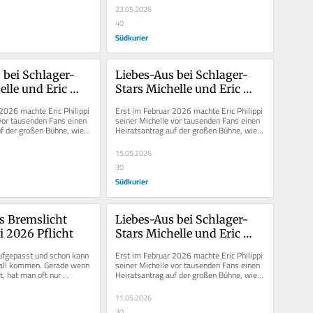
23.05.2026
40
Südkurier
 bei Schlager-
Liebes-Aus bei Schlager-
lle und Eric 
Stars Michelle und Eric 
„Es geht uns 
Philippi – „Es geht uns 
2026 machte Eric Philippi 
Erst im Februar 2026 machte Eric Philippi 
nicht gut“
überhaupt nicht gut“
vor tausenden Fans einen 
seiner Michelle vor tausenden Fans einen 
f der großen Bühne, wie 
Heiratsantrag auf der großen Bühne, wie 
s...
unter anderem das...
15.05.2026
30
Südkurier
s Bremslicht 
Liebes-Aus bei Schlager-
i 2026 Pflicht
Stars Michelle und Eric 
Philippi – „Es geht uns 
ufgepasst und schon kann 
Erst im Februar 2026 machte Eric Philippi 
überhaupt nicht gut“
all kommen. Gerade wenn 
seiner Michelle vor tausenden Fans einen 
, hat man oft nur 
Heiratsantrag auf der großen Bühne, wie 
 Sekunde Zeit, um...
unter anderem das...
11.05.2026
30