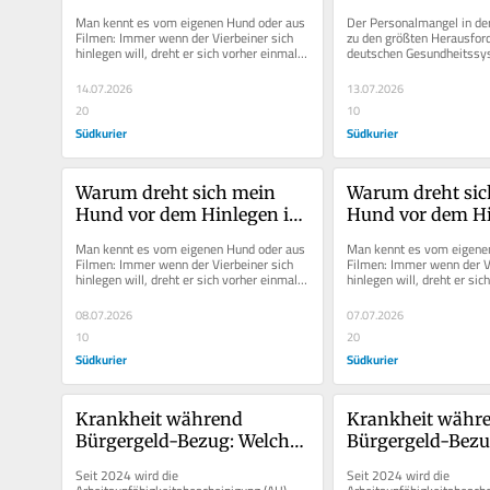
Kreis? Diese 4 Gründe 
Pass
Man kennt es vom eigenen Hund oder aus 
Der Personalmangel in der
könnten dahinterstecken
Filmen: Immer wenn der Vierbeiner sich 
zu den größten Herausford
hinlegen will, dreht er sich vorher einmal 
deutschen Gesundheitssys
im Kreis, scharrt vielleicht...
heute kämpfen viele...
14.07.2026
13.07.2026
20
10
Südkurier
Südkurier
Warum dreht sich mein 
Warum dreht sic
Hund vor dem Hinlegen im 
Hund vor dem Hi
Kreis? Diese 4 Gründe 
Kreis? Diese 4 Gr
Man kennt es vom eigenen Hund oder aus 
Man kennt es vom eigenen
könnten dahinterstecken
könnten dahinte
Filmen: Immer wenn der Vierbeiner sich 
Filmen: Immer wenn der Vi
hinlegen will, dreht er sich vorher einmal 
hinlegen will, dreht er sic
im Kreis, scharrt vielleicht...
im Kreis, scharrt vielleicht.
08.07.2026
07.07.2026
10
20
Südkurier
Südkurier
Krankheit während 
Krankheit währe
Bürgergeld-Bezug: Welche 
Bürgergeld-Bezug
Pflichten haben 
Pflichten haben 
Seit 2024 wird die 
Seit 2024 wird die 
Empfänger – und welche 
Empfänger – und