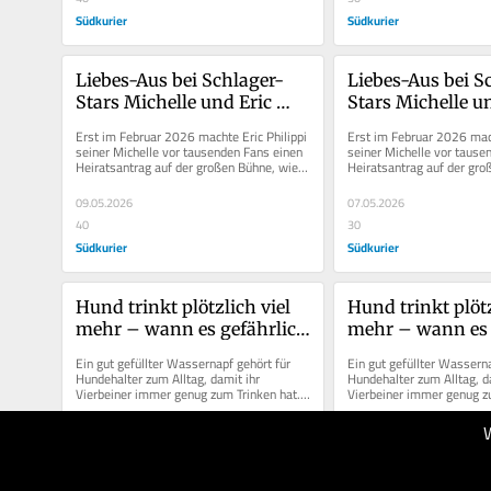
Südkurier
Südkurier
Liebes-Aus bei Schlager-
Liebes-Aus bei S
Stars Michelle und Eric 
Stars Michelle un
Philippi – „Es geht uns 
Philippi – „Es ge
Erst im Februar 2026 machte Eric Philippi 
Erst im Februar 2026 macht
überhaupt nicht gut“
überhaupt nicht
seiner Michelle vor tausenden Fans einen 
seiner Michelle vor tause
Heiratsantrag auf der großen Bühne, wie 
Heiratsantrag auf der gro
unter anderem das...
unter anderem das...
09.05.2026
07.05.2026
40
30
Südkurier
Südkurier
Hund trinkt plötzlich viel 
Hund trinkt plötzl
mehr – wann es gefährlich 
mehr – wann es g
wird
wird
Ein gut gefüllter Wassernapf gehört für 
Ein gut gefüllter Wasserna
Hundehalter zum Alltag, damit ihr 
Hundehalter zum Alltag, da
Vierbeiner immer genug zum Trinken hat. 
Vierbeiner immer genug zu
Aber was ist, wenn der Hund...
Aber was ist, wenn der Hu
28.04.2026
27.04.2026
30
30
Südkurier
Südkurier