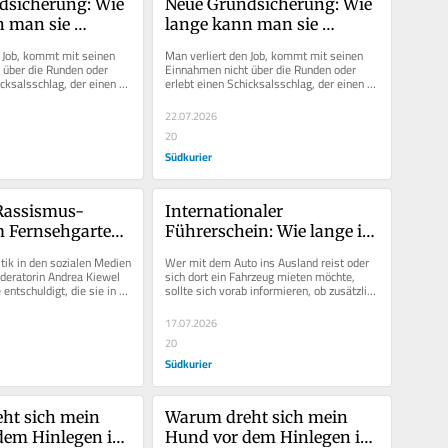
sicherung: Wie 
Neue Grundsicherung: Wie 
 man sie 
lange kann man sie 
n?
bekommen?
 Job, kommt mit seinen 
Man verliert den Job, kommt mit seinen 
über die Runden oder 
Einnahmen nicht über die Runden oder 
cksalsschlag, der einen 
erlebt einen Schicksalsschlag, der einen 
Arbeitsmarkt...
erst einmal vom Arbeitsmarkt...
22.07.2026
20
Südkurier
 Rassismus-
Internationaler 
 Fernsehgarten 
Führerschein: Wie lange ist 
iewel 
er gültig?
tik in den sozialen Medien 
Wer mit dem Auto ins Ausland reist oder 
gt sich
deratorin Andrea Kiewel 
sich dort ein Fahrzeug mieten möchte, 
entschuldigt, die sie in 
sollte sich vorab informieren, ob zusätzlich 
..
zum deutschen...
17.07.2026
20
Südkurier
ht sich mein 
Warum dreht sich mein 
dem Hinlegen im 
Hund vor dem Hinlegen im 