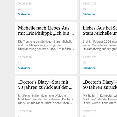
01.06.2026
28.05.2026
20
30
Südkurier
Südkurier
Michelle nach Liebes-Aus 
Liebes-Aus bei S
mit Eric Philippi: „Ich bin 
Stars Michelle un
gefühlt durch alle Höllen 
Philippi – „Es ge
Die Trennung von Schlager-Stars Michelle 
Erst im Februar 2026 macht
gegangen“
überhaupt nicht
und Eric Philippi sorgte für große 
seiner Michelle vor tause
Überraschung bei ihren Fans. Schließlich 
Heiratsantrag auf der gro
hatte sich das Paar erst zu...
unter anderem das...
22.05.2026
21.05.2026
30
20
Südkurier
Südkurier
„Doctor’s Diary“-Star mit 
„Doctor’s Diary“-
50 Jahren zurück auf der 
50 Jahren zurück 
Schlager-Bühne
Schlager-Bühne
Mit Rollen in Komödien wie „Mädchen 
Mit Rollen in Komödien w
Mädchen“ oder der Fernsehserie „Doctor’s 
Mädchen“ oder der Fernseh
Diary“ wurde Diana Amft in den frühen 
Diary“ wurde Diana Amft i
2000er Jahren zu...
2000er Jahren zu...
15.05.2026
12.05.2026
40
30