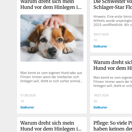
Warum dreht sich mein 
Die Schwester vo
Hund vor dem Hinlegen im 
Schlager-Star Flo
Kreis? Diese 4 Gründe 
Silbereisen hat ei
Hinweis: Eine erste Versio
könnten dahinterstecken
aufregendes Ho
Artikels wurde ursprünglic
2025 veröffentlicht. Wir s
wegen hoher Nachfrage akt
28.07.2026
10
Südkurier
Warum dreht sic
Hund vor dem Hi
Man kennt es vom eigenen Hund oder aus 
Kreis? Diese 4 Gr
Filmen: Immer wenn der Vierbeiner sich 
Man kennt es vom eigenen
könnten dahinte
hinlegen will, dreht er sich vorher einmal 
Filmen: Immer wenn der Vi
im Kreis, scharrt vielleicht...
hinlegen will, dreht er sic
im Kreis, scharrt vielleicht.
01.08.2026
18.07.2026
10
20
Südkurier
Südkurier
Warum dreht sich mein 
Pflege: So viele P
Hund vor dem Hinlegen im 
haben keinen de