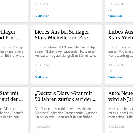
28.05.2026
27.05.2026
30
20
Südkurier
Südkurier
chlager-
Liebes-Aus bei Schlager-
Liebes-Aus
d Eric 
Stars Michelle und Eric 
Stars Miche
ht uns 
Philippi – „Es geht uns 
Philippi – 
e Eric Philippi 
Erst im Februar 2026 machte Eric Philippi 
Erst im Februar 
 gut“
überhaupt nicht gut“
überhaupt 
nden Fans einen 
seiner Michelle vor tausenden Fans einen 
seiner Michelle 
ßen Bühne, wie 
Heiratsantrag auf der großen Bühne, wie 
Heiratsantrag au
unter anderem das...
unter anderem da
20.05.2026
19.05.2026
20
30
Südkurier
Südkurier
Star mit 
„Doctor’s Diary“-Star mit 
Auto: Neue
auf der 
50 Jahren zurück auf der 
wird ab Jul
Schlager-Bühne
ie „Mädchen 
Mit Rollen in Komödien wie „Mädchen 
Kurz mal nicht a
serie „Doctor’s 
Mädchen“ oder der Fernsehserie „Doctor’s 
es zu einem Unf
n den frühen 
Diary“ wurde Diana Amft in den frühen 
man schnell fährt
2000er Jahren zu...
Bruchteile einer
11.05.2026
11.05.2026
40
40