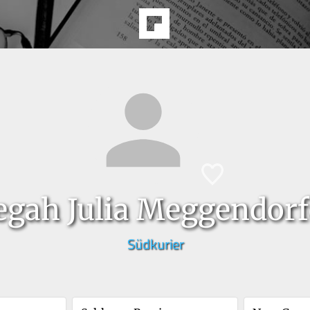
egah Julia Meggendorf
Südkurier