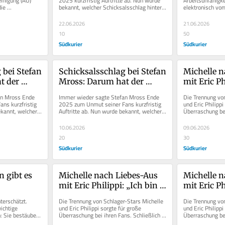
inigung (AU) 
2025 kurzfristig Auftritte ab. Nun wurde 
Arbeitsunfähigke
ie 
bekannt, welcher Schicksalsschlag hinter 
elektronisch vom
?
Rechte Job
 Arbeitgeber 
den Absagen steckte. Der...
Krankenkasse übe
können sie digita
22.06.2026
21.06.2026
10
50
Südkurier
Südkurier
bei Stefan 
Schicksalsschlag bei Stefan 
Michelle n
 der 
Mross: Darum hat der 
mit Eric Ph
ine Show 
Schlager-Star seine Show 
gefühlt dur
n Mross Ende 
Immer wieder sagte Stefan Mross Ende 
Die Trennung von
bgesagt
oft kurzfristig abgesagt
gegangen
s kurzfristig 
2025 zum Unmut seiner Fans kurzfristig 
und Eric Philippi
kannt, welcher 
Auftritte ab. Nun wurde bekannt, welcher 
Überraschung bei
n...
Schicksalsschlag hinter den...
hatte sich das Pa
10.06.2026
09.06.2026
20
30
Südkurier
Südkurier
 gibt es 
Michelle nach Liebes-Aus 
Michelle n
mit Eric Philippi: „Ich bin 
mit Eric Ph
gefühlt durch alle Höllen 
gefühlt dur
erschätzt. 
Die Trennung von Schlager-Stars Michelle 
Die Trennung von
gegangen“
gegangen
ichtige 
und Eric Philippi sorgte für große 
und Eric Philippi
: Sie bestäuben 
Überraschung bei ihren Fans. Schließlich 
Überraschung bei
sches...
hatte sich das Paar erst zu...
hatte sich das Pa