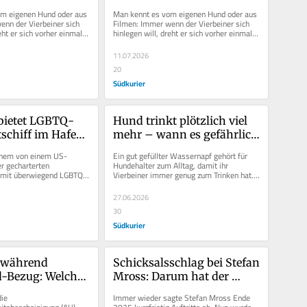
se 4 Gründe 
Kreis? Diese 4 Gründe 
m eigenen Hund oder aus 
Man kennt es vom eigenen Hund oder aus 
ahinterstecken
könnten dahinterstecken
nn der Vierbeiner sich 
Filmen: Immer wenn der Vierbeiner sich 
eht er sich vorher einmal 
hinlegen will, dreht er sich vorher einmal 
vielleicht...
im Kreis, scharrt vielleicht...
11.07.2026
20
Südkurier
bietet LGBTQ-
Hund trinkt plötzlich viel 
schiff im Hafen 
mehr – wann es gefährlich 
 Was bedeutet 
wird
einem von einem US-
Ein gut gefüllter Wassernapf gehört für 
isende?
r gecharterten 
Hundehalter zum Alltag, damit ihr 
f mit überwiegend LGBTQ-
Vierbeiner immer genug zum Trinken hat. 
m Vorfeld das Anlegen in...
Aber was ist, wenn der Hund...
27.06.2026
30
Südkurier
 während 
Schicksalsschlag bei Stefan 
-Bezug: Welche 
Mross: Darum hat der 
haben 
Schlager-Star seine Show 
ie 
Immer wieder sagte Stefan Mross Ende 
 – und welche 
oft kurzfristig abgesagt