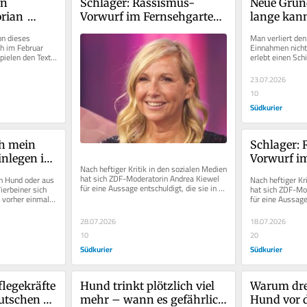
n 
Schlager: Rassismus-
Neue Grund
rian 
Vorwurf im Fernsehgarten 
lange kann
n 
– Andrea Kiewel 
bekomme
n dieses 
Man verliert den
bby
entschuldigt sich
h im Februar 
Einnahmen nicht 
pielen den Text 
erlebt einen Schi
uell...
erst einmal vom 
23.07.2026
10
Südkurier
h mein 
Schlager:
nlegen im 
Vorwurf im
Nach heftiger Kritik in den sozialen Medien 
ünde 
– Andrea K
hat sich ZDF-Moderatorin Andrea Kiewel 
 Hund oder aus 
Nach heftiger Kri
rstecken
entschuldi
für eine Aussage entschuldigt, die sie in 
erbeiner sich 
hat sich ZDF-Mo
der Ausgabe des...
h vorher einmal 
für eine Aussage 
..
der Ausgabe des.
28.07.2026
18.07.2026
10
20
Südkurier
Südkurier
flegekräfte 
Hund trinkt plötzlich viel 
Warum dre
utschen 
mehr – wann es gefährlich 
Hund vor 