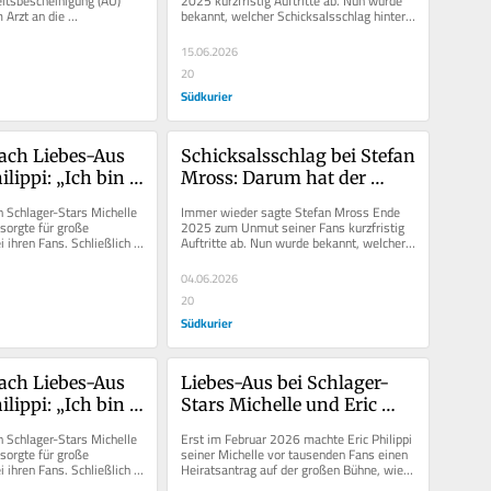
itsbescheinigung (AU) 
2025 kurzfristig Auftritte ab. Nun wurde 
 Arzt an die 
bekannt, welcher Schicksalsschlag hinter 
center?
rmittelt, Arbeitgeber 
den Absagen steckte. Der...
l...
15.06.2026
20
Südkurier
ach Liebes-Aus 
Schicksalsschlag bei Stefan 
ilippi: „Ich bin 
Mross: Darum hat der 
ch alle Höllen 
Schlager-Star seine Show 
 Schlager-Stars Michelle 
Immer wieder sagte Stefan Mross Ende 
“
oft kurzfristig abgesagt
 sorgte für große 
2025 zum Unmut seiner Fans kurzfristig 
 ihren Fans. Schließlich 
Auftritte ab. Nun wurde bekannt, welcher 
ar erst zu...
Schicksalsschlag hinter den...
04.06.2026
20
Südkurier
ach Liebes-Aus 
Liebes-Aus bei Schlager-
ilippi: „Ich bin 
Stars Michelle und Eric 
ch alle Höllen 
Philippi – „Es geht uns 
 Schlager-Stars Michelle 
Erst im Februar 2026 machte Eric Philippi 
“
überhaupt nicht gut“
 sorgte für große 
seiner Michelle vor tausenden Fans einen 
 ihren Fans. Schließlich 
Heiratsantrag auf der großen Bühne, wie 
ar erst zu...
unter anderem das...