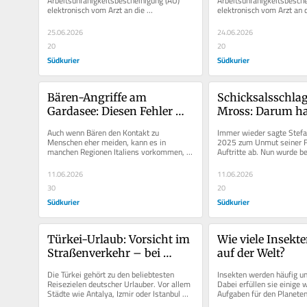
Arbeitsunfähigkeitsbescheinigung (AU) 
Arbeitsunfähigkeitsbesche
elektronisch vom Arzt an die 
elektronisch vom Arzt an d
Rechte Jobcenter?
Rechte Jobcenter
Krankenkasse übermittelt, Arbeitgeber 
Krankenkasse übermittelt,
können sie digital...
können sie digital...
25.06.2026
24.06.2026
20
20
Südkurier
Südkurier
Bären-Angriffe am 
Schicksalsschlag 
Gardasee: Diesen Fehler 
Mross: Darum hat
darf man nicht machen
Schlager-Star se
Auch wenn Bären den Kontakt zu 
Immer wieder sagte Stefa
oft kurzfristig a
Menschen eher meiden, kann es in 
2025 zum Unmut seiner Fan
manchen Regionen Italiens vorkommen, 
Auftritte ab. Nun wurde be
dass man beim Wandern auf einen Bären 
Schicksalsschlag hinter de
trifft....
11.06.2026
11.06.2026
30
20
Südkurier
Südkurier
Türkei-Urlaub: Vorsicht im 
Wie viele Insekten
Straßenverkehr – bei 
auf der Welt?
diesem Verhalten droht ein 
Die Türkei gehört zu den beliebtesten 
Insekten werden häufig unt
Bußgeld
Reisezielen deutscher Urlauber. Vor allem 
Dabei erfüllen sie einige w
Städte wie Antalya, Izmir oder Istanbul 
Aufgaben für den Planeten
ziehen jedes Jahr Millionen...
Pflanzen, zersetzen organi