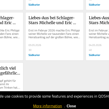
Südkurier
Südkurier
chlager-
Liebes-Aus bei Schlager-
Liebes-Aus
d Eric 
Stars Michelle und Eric 
Stars Miche
ht uns 
Philippi – „Es geht uns 
Philippi – 
e Eric Philippi 
Erst im Februar 2026 machte Eric Philippi 
Erst im Februar 
 gut“
überhaupt nicht gut“
überhaupt 
nden Fans einen 
seiner Michelle vor tausenden Fans einen 
seiner Michelle 
ßen Bühne, wie 
Heiratsantrag auf der großen Bühne, wie 
Heiratsantrag au
unter anderem das...
unter anderem da
05.05.2026
04.05.2026
30
40
Südkurier
Südkurier
ich viel 
efährlich 
pf gehört für 
mit ihr 
m Trinken hat. 
nd...
We use cookies to provide some features and experiences in QOSH
More information
.
Close