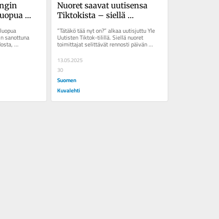
ngin 
Nuoret saavat uutisensa 
uopua 
Tiktokista – siellä 
 tosin ei 
luottamusta herättävät 
luopua 
”Tätäkö tää nyt on?” alkaa uutisjuttu Yle 
taa
tutut tyypit eivätkä 
n sanottuna 
Uutisten Tiktok-tilillä. Siellä nuoret 
sta, 
toimittajat selittävät rennosti päivän 
instituutiot
veista. 
uutisia. Ei...
13.05.2025
30
Suomen
Kuvalehti