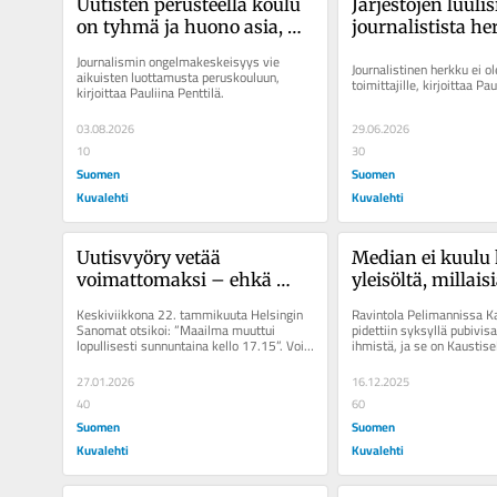
Uutisten perusteella koulu 
Järjestöjen luulis
on tyhmä ja huono asia, 
journalistista he
joten miksi pitäisi 
mutta media keski
Journalismin ongelmakeskeisyys vie 
Journalistinen herkku ei ol
opiskella?
Rydmaniin
aikuisten luottamusta peruskouluun, 
toimittajille, kirjoittaa Pau
kirjoittaa Pauliina Penttilä.
03.08.2026
29.06.2026
10
30
Suomen
Suomen
Kuvalehti
Kuvalehti
Uutisvyöry vetää 
Median ei kuulu k
voimattomaksi – ehkä 
yleisöltä, millaisi
kansa siksi haluaa 
sen pitäisi tehdä,
Keskiviikkona 22. tammikuuta Helsingin 
Ravintola Pelimannissa Ka
poliitikoilta selkeämpi 
selvittää se itse
Sanomat otsikoi: ”Maailma muuttui 
pidettiin syksyllä pubivisa.
lopullisesti sunnuntaina kello 17.15”. Voisi 
ihmistä, ja se on Kaustisel
kannanottoja
väittää, ettei maailman...
järjesti...
27.01.2026
16.12.2025
40
60
Suomen
Suomen
Kuvalehti
Kuvalehti