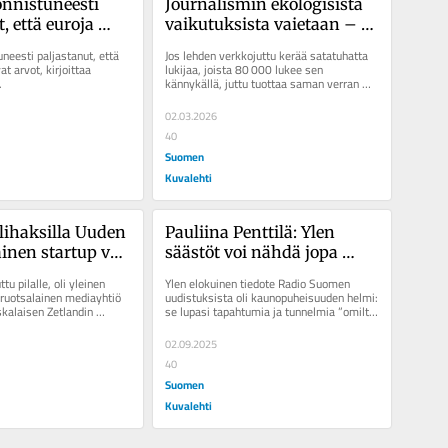
nnistuneesti 
Journalismin ekologisista 
, että euroja 
vaikutuksista vaietaan – 
at arvot – eivät 
median syyttävä sormi 
neesti paljastanut, että 
Jos lehden verkkojuttu kerää satatuhatta 
sahat
osoittaa muualle
at arvot, kirjoittaa 
lukijaa, joista 80 000 lukee sen 
.
kännykällä, juttu tuottaa saman verran 
kasvihuonekaasuja kuin 27...
02.03.2026
40
Suomen
Kuvalehti
lihaksilla Uuden 
Pauliina Penttilä: Ylen 
inen startup voi 
säästöt voi nähdä jopa 
pa Hesarin
kädenojennuksena 
u pilalle, oli yleinen 
Ylen elokuinen tiedote Radio Suomen 
maakunta- ja 
 ruotsalainen mediayhtiö 
uudistuksista oli kaunopuheisuuden helmi: 
skalaisen Zetlandin 
se lupasi tapahtumia ja tunnelmia ”omilta 
paikallislehdistölle
. Zetland...
kulmilta aina maailman...
02.09.2025
40
Suomen
Kuvalehti