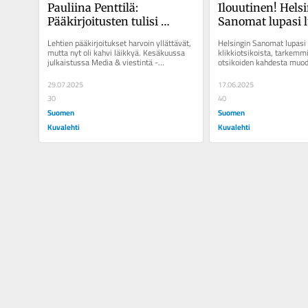
Pauliina Penttilä: 
Ilouutinen! Helsi
Pääkirjoitusten tulisi 
Sanomat lupasi l
kertoa, miten lehden arvot 
klikkiotsikoista –
Lehtien pääkirjoitukset harvoin yllättävät, 
Helsingin Sanomat lupasi 
vaikuttavat sen juttuihin
ensimmäistä ker
mutta nyt oli kahvi läikkyä. Kesäkuussa 
klikkiotsikoista, tarkemmi
julkaistussa Media & viestintä -
otsikoiden kahdesta muodo
tiedelehden artikkelissa...
mysteereistä ja yliadjektii
Ilouutinen,...
29.07.2025
17.06.2025
30
40
Suomen
Suomen
Kuvalehti
Kuvalehti