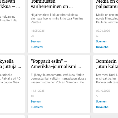
i olevan 
Toimitusten 
Media on o
rkkua – 
vanheneminen on 
paljastanut
ttyi Wille 
journalismille hirvittävä 
liikuttelev
Hiljainen tieto liikkuu toimituksissa 
Media on onnistu
e kelvannut 
riski
sakset ja 
aiempaa huonommin, kirjoittaa Pauliina 
euroja liikuttelev
liina Penttilä.
Penttilä.
Pauliina Penttilä
18.05.2026
09.04.2026
20
40
Suomen
Suomen
Kuvalehti
Kuvalehti
ysellä 
”Popparit esiin” – 
Bonnierin 
a juttuja 
Amerikka-journalismi 
Jutun kalta
 vaan 
toteuttaa samoja tehtäviä 
haastaa jo
ustisella 
Ei jäänyt huomaamatta, että New Yorkin 
Nyt meni Uusi Jutt
kuin tosi-tv
 Paikalla oli 40 
pormestariksi valittiin marraskuun alussa 
ensireaktio, kun
la paljon. Visan 
vasemmistolainen Zohran Mamdani. Yle, 
Bonnier osti tan
Helsingin Sanomat,...
syyskuun lopussa
11.11.2025
07.10.2025
40
50
Suomen
Suomen
Kuvalehti
Kuvalehti