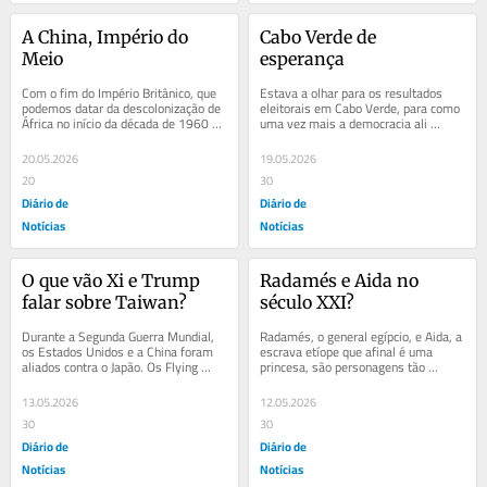
A China, Império do 
Cabo Verde de 
Meio
esperança
Com o fim do Império Britânico, que 
Estava a olhar para os resultados 
podemos datar da descolonização de 
eleitorais em Cabo Verde, para como 
África no início da década de 1960 
uma vez mais a democracia ali 
mas que começou com a 
funcionou, e recordei-me de uma 
independência...
entrevista a...
20.05.2026
19.05.2026
20
30
Diário de
Diário de
Notícias
Notícias
O que vão Xi e Trump 
Radamés e Aida no 
falar sobre Taiwan?
século XXI?
Durante a Segunda Guerra Mundial, 
Radamés, o general egípcio, e Aida, a 
os Estados Unidos e a China foram 
escrava etíope que afinal é uma 
aliados contra o Japão. Os Flying 
princesa, são personagens tão 
Tigers, voluntários americanos que 
famosas como trágicas às quais 
pilotavam...
Giuseppe...
13.05.2026
12.05.2026
30
30
Diário de
Diário de
Notícias
Notícias