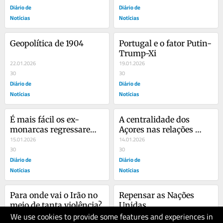
Diário de
Diário de
Notícias
Notícias
Geopolítica de 1904
Portugal e o fator Putin-
Trump-Xi
22.01.2026
19.01.2026
30
30
Diário de
Diário de
Notícias
Notícias
É mais fácil os ex-
A centralidade dos 
monarcas regressarem 
Açores nas relações 
do que as monarquias
15.01.2026
luso-americanas
14.01.2026
30
30
Diário de
Diário de
Notícias
Notícias
Para onde vai o Irão no 
Repensar as Nações 
meio de tanta violência?
Unidas
We use cookies to provide some features and experiences in
12.01.2026
08.01.2026