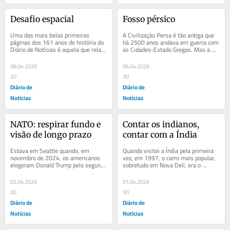
Desafio espacial
Fosso pérsico
Uma das mais belas primeiras 
A Civilização Persa é tão antiga que 
páginas dos 161 anos de história do 
há 2500 anos andava em guerra com 
Diário de Notícias é aquela que relata 
as Cidades-Estado Gregas. Mas a 
que Neil Armstrong pisou a Lua. 
chegada do Islão, no século VII, foi...
Temos...
08.04.2026
06.04.2026
20
30
Diário de
Diário de
Notícias
Notícias
NATO: respirar fundo e 
Contar os indianos, 
visão de longo prazo
contar com a Índia
Estava em Seattle quando, em 
Quando visitei a Índia pela primeira 
novembro de 2024, os americanos 
vez, em 1997, o carro mais popular, 
elegeram Donald Trump pela segunda 
sobretudo em Nova Deli, era o 
vez para a Casa Branca. Ali, na costa 
Ambassador, uma versão local do 
do Pacífico, a...
Morris...
02.04.2026
01.04.2026
30
30
Diário de
Diário de
Notícias
Notícias