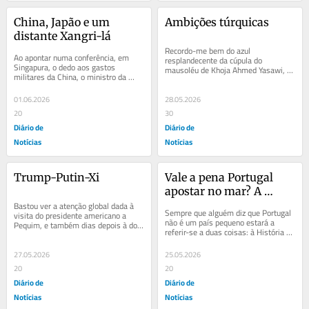
China, Japão e um 
Ambições túrquicas
distante Xangri-lá
Recordo-me bem do azul 
Ao apontar numa conferência, em 
resplandecente da cúpula do 
Singapura, o dedo aos gastos 
mausoléu de Khoja Ahmed Yasawi, 
militares da China, o ministro da 
incompleto, mas nem por isso menos 
Defesa japonês, Shinjiro Koizumi, 
belo. A construção é da...
está sobretudo a...
01.06.2026
28.05.2026
20
30
Diário de
Diário de
Notícias
Notícias
Trump-Putin-Xi
Vale a pena Portugal 
apostar no mar? A 
Bastou ver a atenção global dada à 
resposta é tão óbvia, que 
Sempre que alguém diz que Portugal 
visita do presidente americano a 
tem séculos
não é um país pequeno estará a 
Pequim, e também dias depois à do 
referir-se a duas coisas: à História do 
presidente russo, com as televisões 
país (e às muitas lições que nos...
de...
27.05.2026
25.05.2026
20
20
Diário de
Diário de
Notícias
Notícias