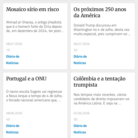
Mosaico sírio em risco
Os próximos 250 anos 
da América
Ahmad al-Sharaa, o antigo jihadista 
Donald Trump discursou em 
que é o homem forte da Síria depois 
Washington no 4 de Julho, desta vez 
de, em dezembro de 2024, ter posto 
muito especial, pois cumpriram-se 
fim a 54 anos de poder da família...
250 anos da Declaração de 
Independência. Falou...
08.07.2026
06.07.2026
10
20
Diário de
Diário de
Notícias
Notícias
Portugal e a ONU
Colômbia e a tentação 
trumpista
O navio-escola Sagres vai regressar 
Nos tempos mais recentes, vários 
a Nova Iorque a tempo do 4 de Julho, 
candidatos de direita impuseram-se 
o feriado nacional americano que, 
na América Latina. E seja na 
desta vez, assinala os 250 anos da...
Argentina ou no Chile, nas Honduras 
ou em El...
08.06.2026
02.06.2026
40
30
Diário de
Diário de
Notícias
Notícias