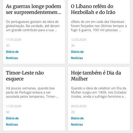
As guerras longe podem 
O Líbano refém do 
ser surpreendentemente 
Hezbollah e do Irão
próximas
Os portugueses gostam da ideia de 
cMais de um em cada dez libaneses 
globalização. Na verdade, até deram 
foram forçados nos últimos tempos a 
um grande contributo para a sua 
fugir à guerra, 700 mil pessoas 
primeira versão, há cinco séculos, 
deslocando-se dentro do país para 
quando...
escapar...
17.03.2026
12.03.2026
30
30
Diário de
Diário de
Notícias
Notícias
Timor-Leste não 
Hoje também é Dia da 
esquece
Mulher
Há poucas semanas, quando boa 
Quando a ideia de celebrar um Dia da 
parte de Portugal estava a ser 
Mulher surgiu em 1909, nos Estados 
assolada pelos temporais, Timor-
Unidos, ainda o sufrágio feminino era 
Leste decidiu enviar um donativo de 
excecional, com poucos países a...
apoio. Não foi a...
11.03.2026
09.03.2026
50
20
Diário de
Diário de
Notícias
Notícias