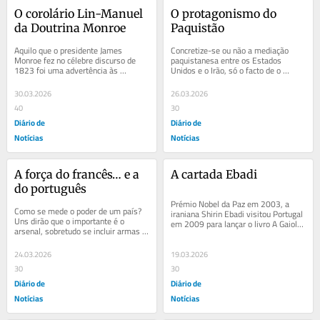
O corolário Lin-Manuel 
O protagonismo do 
da Doutrina Monroe
Paquistão
Aquilo que o presidente James 
Concretize-se ou não a mediação 
Monroe fez no célebre discurso de 
paquistanesa entre os Estados 
1823 foi uma advertência às 
Unidos e o Irão, só o facto de o 
potências europeias da Santa Aliança 
primeiro-ministro Shehbaz Sharif 
para que não...
dizer que...
30.03.2026
26.03.2026
40
30
Diário de
Diário de
Notícias
Notícias
A força do francês… e a 
A cartada Ebadi
do português
Prémio Nobel da Paz em 2003, a 
Como se mede o poder de um país? 
iraniana Shirin Ebadi visitou Portugal 
Uns dirão que o importante é o 
em 2009 para lançar o livro A Gaiola 
arsenal, sobretudo se incluir armas 
de Ouro, uma autobiografia da 
nucleares; também haverá quem 
mulher que...
destaque o peso...
24.03.2026
19.03.2026
30
30
Diário de
Diário de
Notícias
Notícias