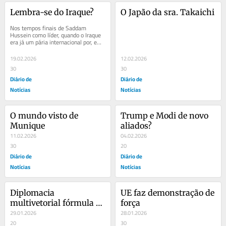
Lembra-se do Iraque?
O Japão da sra. Takaichi
Nos tempos finais de Saddam 
Hussein como líder, quando o Iraque 
era já um pária internacional por, em 
1990, ter invadido o Kuwait, a 
potencial...
19.02.2026
12.02.2026
30
30
Diário de
Diário de
Notícias
Notícias
O mundo visto de 
Trump e Modi de novo 
Munique
aliados?
11.02.2026
04.02.2026
30
20
Diário de
Diário de
Notícias
Notícias
Diplomacia 
UE faz demonstração de 
multivetorial fórmula de 
força
sucesso cazaque há 35 
29.01.2026
28.01.2026
anos
20
30