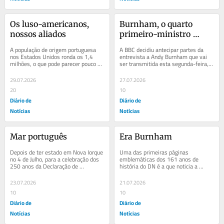
Os luso-americanos, 
Burnham, o quarto 
nossos aliados
primeiro-ministro 
britânico a ter de lidar 
A população de origem portuguesa 
A BBC decidiu antecipar partes da 
com Trump
nos Estados Unidos ronda os 1,4 
entrevista a Andy Burnham que vai 
milhões, o que pode parecer pouco 
ser transmitida esta segunda-feira, 
comparado com os americanos de 
dia 27 de julho, na televisão e uma 
origem irlandesa...
das...
29.07.2026
27.07.2026
20
10
Diário de
Diário de
Notícias
Notícias
Mar português
Era Burnham
Depois de ter estado em Nova Iorque 
Uma das primeiras páginas 
no 4 de Julho, para a celebração dos 
emblemáticas dos 161 anos de 
250 anos da Declaração de 
história do DN é a que noticia a 
Independência dos Estados Unidos, 
morte da rainha Vitória. Em 1901. 
o...
Essa primeira página...
23.07.2026
21.07.2026
10
10
Diário de
Diário de
Notícias
Notícias