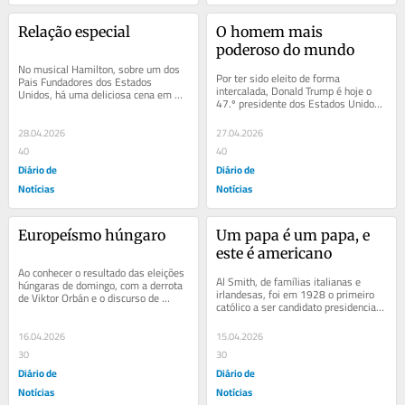
Relação especial
O homem mais 
poderoso do mundo
No musical Hamilton, sobre um dos 
Por ter sido eleito de forma 
Pais Fundadores dos Estados 
intercalada, Donald Trump é hoje o 
Unidos, há uma deliciosa cena em 
47.º presidente dos Estados Unidos, 
que Jorge III fica chocado com a 
mas já foi o 45.º. Também Grover 
notícia da reforma...
Cleveland,...
28.04.2026
27.04.2026
40
40
Diário de
Diário de
Notícias
Notícias
Europeísmo húngaro
Um papa é um papa, e 
este é americano
Ao conhecer o resultado das eleições 
Al Smith, de famílias italianas e 
húngaras de domingo, com a derrota 
irlandesas, foi em 1928 o primeiro 
de Viktor Orbán e o discurso de 
católico a ser candidato presidencial 
vitória de Péter Magyar, lembrei-me 
por um dos grandes partidos 
que...
americanos....
16.04.2026
15.04.2026
30
30
Diário de
Diário de
Notícias
Notícias