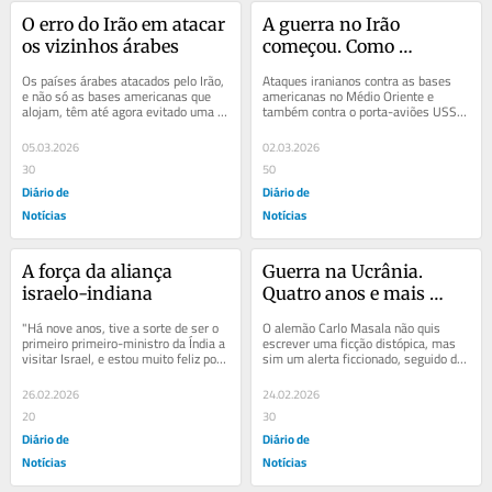
O erro do Irão em atacar 
A guerra no Irão 
os vizinhos árabes
começou. Como 
acabará?
Os países árabes atacados pelo Irão, 
Ataques iranianos contra as bases 
e não só as bases americanas que 
americanas no Médio Oriente e 
alojam, têm até agora evitado uma 
também contra o porta-aviões USS 
resposta, sobretudo presos no 
Abraham Lincoln, que navega no 
dilema de...
oceano Índico, nas...
05.03.2026
02.03.2026
30
50
Diário de
Diário de
Notícias
Notícias
A força da aliança 
Guerra na Ucrânia. 
israelo-indiana
Quatro anos e mais 
quanto tempo?
"Há nove anos, tive a sorte de ser o 
O alemão Carlo Masala não quis 
primeiro primeiro-ministro da Índia a 
escrever uma ficção distópica, mas 
visitar Israel, e estou muito feliz por 
sim um alerta ficcionado, seguido de 
estar aqui novamente,...
um epílogo que é um pequeno 
ensaio...
26.02.2026
24.02.2026
20
30
Diário de
Diário de
Notícias
Notícias