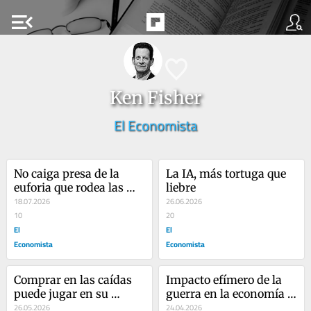
menu_open
Ken Fisher
El Economista
No caiga presa de la 
La IA, más tortuga que 
euforia que rodea las 
liebre
salidas a bolsa
18.07.2026
26.06.2026
10
20
El
El
Economista
Economista
Comprar en las caídas 
Impacto efímero de la 
puede jugar en su 
guerra en la economía y 
contra
26.05.2026
las bolsas
24.04.2026