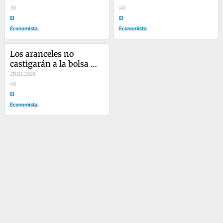
30
40
El
El
Economista
Economista
Los aranceles no 
castigarán a la bolsa 
española en 2026
28.02.2026
40
El
Economista