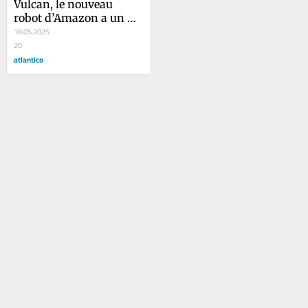
Vulcan, le nouveau 
robot d’Amazon a un 
sens du toucher
18.05.2025
20
atlantico