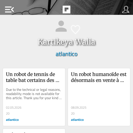
menu_open
Kartikeya Walia
atlantico
Un robot de tennis de 
Un robot humanoïde est 
table bat certains des 
désormais en vente à 
meilleurs joueurs 
moins de 6 000 $ – que 
Due to the technical or legal reasons, 
mondiaux et voilà 
peut-on en faire ?
readability mode is not available for 
this article. Thank you for your kind 
pourquoi cela marque 
understanding.
un tournant pour la 
02.05.2026
08.09.2025
robotique
20
20
atlantico
atlantico