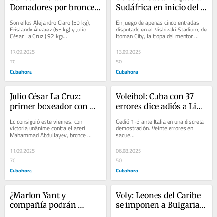
Domadores por bronce 
Sudáfrica en inicio del 
en Mundial de 
Mundial Sub-18
Son ellos Alejandro Claro (50 kg), 
En juego de apenas cinco entradas 
Liverpool 
Erislandy Álvarez (65 kg) y Julio 
disputado en el Nishizaki Stadium, de 
César La Cruz ( 92 kg)...
Itoman City, la tropa del mentor 
tunero Abeicy Pantoja exhibió 
ofensiva de...
17.09.2025
13.09.2025
70
50
Cubahora
Cubahora
Julio César La Cruz: 
Voleibol: Cuba con 37 
primer boxeador con 
errores dice adiós a Liga 
ocho mundiales 
de Naciones
Lo consiguió este viernes, con 
Cedió 1-3 ante Italia en una discreta 
victoria unánime contra el azerí 
demostración. Veinte errores en 
Mahammad Abdullayev, bronce 
saque...
mundial...
11.09.2025
06.08.2025
70
50
Cubahora
Cubahora
¿Marlon Yant y 
Voly: Leones del Caribe 
compañía podrán 
se imponen a Bulgaria 
"digerir" la pizza?
en Gdansk