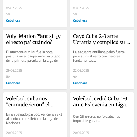
05.07.2025
03.07.2025
50
50
Cubahora
Cubahora
Voly: Marlon Yant sí, ¿y 
Cayó Cuba 2-3 ante 
el resto pa' cuándo?
Ucrania y complicó su 
trámite en VNL
El atacador-auxiliar fue la nota 
La escuadra antillana peleó fuerte, 
positiva en el paupérrimo resultado 
pero su rival cerró con mejores 
de la primera parada en la Liga de 
fundamentos...
Naciones de Voleibol...
29.06.2025
22.06.2025
50
40
Cubahora
Cubahora
Voleibol: cubanos 
Voleibol: cedió Cuba 1-3 
"enmudecieron" el 
ante Eslovenia en Liga 
Maracanazinho de Río
de Naciones
En un peleado partido, vencieron 3-2 
Con 28 errores no forzados, es 
al conjunto brasileño en la Liga de 
imposible ganar...
Naciones...
20.06.2025
20.06.2025