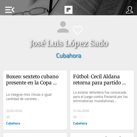
menu_open
José Luis López Sado
Cubahora
Boxeo: sexteto cubano 
Fútbol: Cecil Aldana 
presente en la Copa 
retorna para partido 
Greifen, de Rostock
clave de Cuba
La estelar delantera fue convocada 
Lo integran tres chicas e igual 
para el juego contra Panamá por las 
cantidad de varones...
eliminatorias mundialistas...
20.05.2026
21.04.2026
30
50
Cubahora
Cubahora