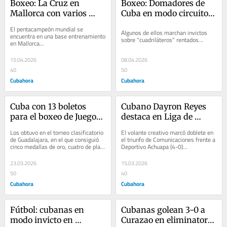
Boxeo: La Cruz en 
Boxeo: Domadores de 
Mallorca con varios 
Cuba en modo circuito 
retos en sus puños
profesional
El pentacampeón mundial se 
Algunos de ellos marchan invictos 
encuentra en una base entrenamiento 
sobre "cuadriláteros" rentados...
en Mallorca...
15.04.2026
08.04.2026
40
50
Cubahora
Cubahora
Cuba con 13 boletos 
Cubano Dayron Reyes 
para el boxeo de Juegos 
destaca en Liga de 
Centroamericanos y del 
Fútbol de Guatemala
Los obtuvo en el torneo clasificatorio 
El volante creativo marcó doblete en 
Caribe
de Guadalajara, en el que consiguió 
el triunfo de Comunicaciones frente a 
cinco medallas de oro, cuatro de plata 
Deportivo Achuapa (4-0)...
y una de bronce...
23.03.2026
15.03.2026
50
40
Cubahora
Cubahora
Fútbol: cubanas en 
Cubanas golean 3-0 a 
modo invicto en 
Curazao en eliminatoria 