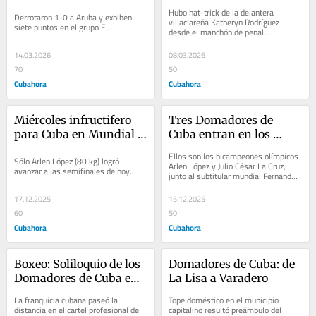
eliminatorias de 
de Concacaf
Hubo hat-trick de la delantera 
Derrotaron 1-0 a Aruba y exhiben 
Concacaf
villaclareña Katheryn Rodríguez 
siete puntos en el grupo E...
desde el manchón de penal...
14.03.2026
08.03.2026
70
50
Cubahora
Cubahora
Miércoles infructifero 
Tres Domadores de 
para Cuba en Mundial 
Cuba entran en los 
de Boxeo
"cuartos" del Mundial 
Ellos son los bicampeones olímpicos 
Sólo Arlen López (80 kg) logró 
de Boxeo
Arlen López y Julio César La Cruz, 
avanzar a las semifinales de hoy...
junto al subtitular mundial Fernando 
Arzola...
17.12.2025
15.12.2025
60
50
Cubahora
Cubahora
Boxeo: Soliloquio de los 
Domadores de Cuba: de 
Domadores de Cuba en 
La Lisa a Varadero
Varadero (7-7)
La franquicia cubana paseó la 
Tope doméstico en el municipio 
distancia en el cartel profesional de 
capitalino resultó preámbulo del 