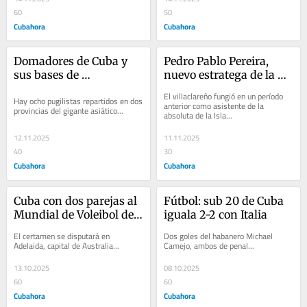
60
50
Cubahora
Cubahora
Domadores de Cuba y 
Pedro Pablo Pereira, 
sus bases de 
nuevo estratega de la 
preparación en China 
selección cubana de 
El villaclareño fungió en un período 
Hay ocho pugilistas repartidos en dos 
fútbol
anterior como asistente de la 
provincias del gigante asiático...
absoluta de la Isla...
12.11.2025
11.11.2025
40
30
Cubahora
Cubahora
Cuba con dos parejas al 
Fútbol: sub 20 de Cuba 
Mundial de Voleibol de 
iguala 2-2 con Italia 
Playa
El certamen se disputará en 
Dos goles del habanero Michael 
Adelaida, capital de Australia...
Camejo, ambos de penal...
13.10.2025
08.10.2025
60
60
Cubahora
Cubahora