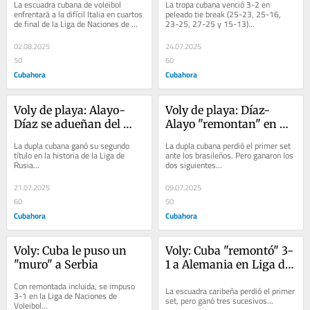
La escuadra cubana de voleibol 
La tropa cubana venció 3-2 en 
enfrentará a la difícil Italia en cuartos 
peleado tie break (25-23, 25-16, 
de final de la Liga de Naciones de 
23-25, 27-25 y 15-13)...
Voleibol...
02.08.2025
24.07.2025
50
60
Cubahora
Cubahora
Voly de playa: Alayo-
Voly de playa: Díaz-
Díaz se adueñan del 
Alayo "remontan" en 
Abierto de Moscú
Gstaad
La dupla cubana ganó su segundo 
La dupla cubana perdió el primer set 
título en la historia de la Liga de 
ante los brasileños. Pero ganaron los 
Rusia...
dos siguientes...
21.07.2025
09.07.2025
60
50
Cubahora
Cubahora
Voly: Cuba le puso un 
Voly: Cuba "remontó" 3-
"muro" a Serbia
1 a Alemania en Liga de 
Naciones 
Con remontada incluida, se impuso 
La escuadra caribeña perdió el primer 
3-1 en la Liga de Naciones de 
set, pero ganó tres sucesivos...
Voleibol...