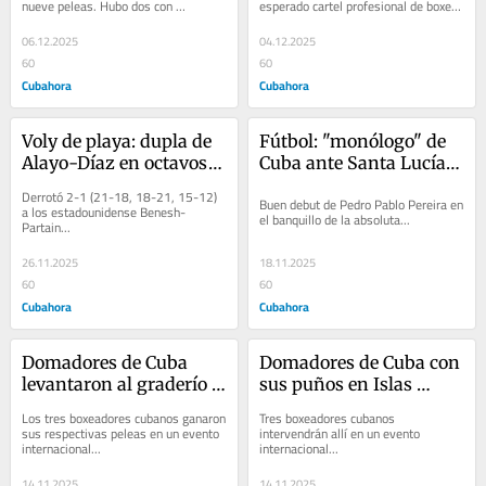
nueve peleas. Hubo dos con 
esperado cartel profesional de boxeo 
oponentes foráneos.. 
en el balneario matancero...
06.12.2025
04.12.2025
60
60
Cubahora
Cubahora
Voly de playa: dupla de 
Fútbol: "monólogo" de 
Alayo-Díaz en octavos 
Cuba ante Santa Lucía 
del Mundial
en Estadio Cibao
Derrotó 2-1 (21-18, 18-21, 15-12) 
Buen debut de Pedro Pablo Pereira en 
a los estadounidense Benesh-
el banquillo de la absoluta...
Partain...
26.11.2025
18.11.2025
60
60
Cubahora
Cubahora
Domadores de Cuba 
Domadores de Cuba con 
levantaron al graderío 
sus puños en Islas 
en Islas Seychelles
Seychelles
Los tres boxeadores cubanos ganaron 
Tres boxeadores cubanos 
sus respectivas peleas en un evento 
intervendrán allí en un evento 
internacional...
internacional...
14.11.2025
14.11.2025