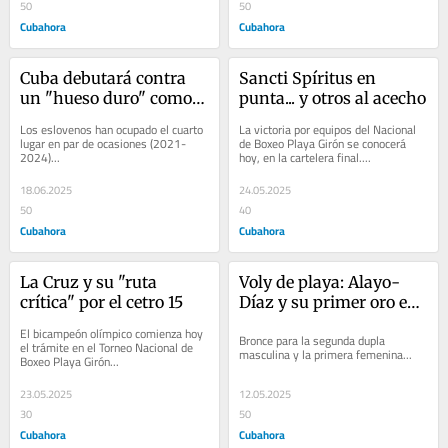
50
50
Cubahora
Cubahora
Cuba debutará contra 
Sancti Spíritus en 
un "hueso duro" como 
punta... y otros al acecho
Eslovenia
Los eslovenos han ocupado el cuarto 
La victoria por equipos del Nacional 
lugar en par de ocasiones (2021-
de Boxeo Playa Girón se conocerá 
2024)...
hoy, en la cartelera final....
18.06.2025
24.05.2025
50
40
Cubahora
Cubahora
La Cruz y su "ruta 
Voly de playa: Alayo-
crítica" por el cetro 15
Díaz y su primer oro en 
Varadero
El bicampeón olímpico comienza hoy 
Bronce para la segunda dupla 
el trámite en el Torneo Nacional de 
masculina y la primera femenina...
Boxeo Playa Girón...
23.05.2025
12.05.2025
30
50
Cubahora
Cubahora