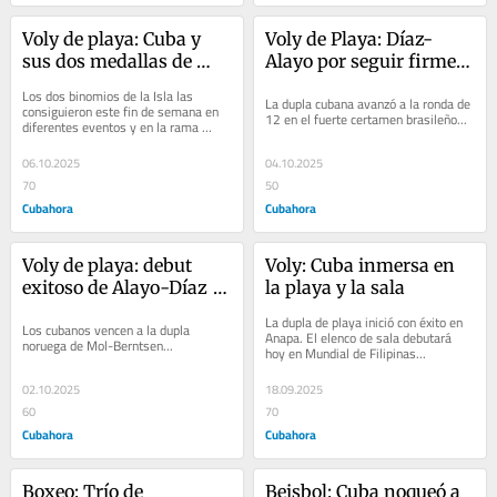
Voly de playa: Cuba y 
Voly de Playa: Díaz-
sus dos medallas de 
Alayo por seguir firmes 
plata 
en Río  
Los dos binomios de la Isla las 
La dupla cubana avanzó a la ronda de 
consiguieron este fin de semana en 
12 en el fuerte certamen brasileño...
diferentes eventos y en la rama 
masculina...
06.10.2025
04.10.2025
70
50
Cubahora
Cubahora
Voly de playa: debut 
Voly: Cuba inmersa en 
exitoso de Alayo-Díaz 
la playa y la sala
en Río de Janeiro 
La dupla de playa inició con éxito en 
Los cubanos vencen a la dupla 
Anapa. El elenco de sala debutará 
noruega de Mol-Berntsen...
hoy en Mundial de Filipinas...
02.10.2025
18.09.2025
60
70
Cubahora
Cubahora
Boxeo: Trío de 
Beisbol: Cuba noqueó a 