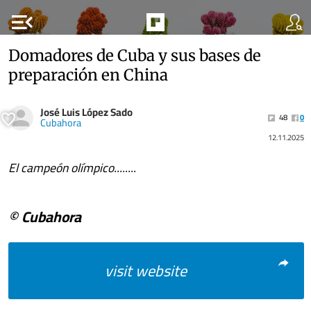
menu_open
Domadores de Cuba y sus bases de
preparación en China
José Luis López Sado
48
0
Cubahora
12.11.2025
El campeón olímpico........
© Cubahora
visit website