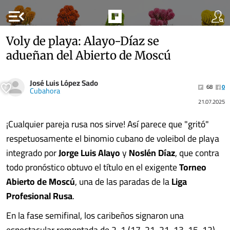
menu_open
Voly de playa: Alayo-Díaz se
adueñan del Abierto de Moscú
José Luis López Sado
68
0
Cubahora
21.07.2025
¡Cualquier pareja rusa nos sirve! Así parece que "gritó"
respetuosamente el binomio cubano de voleibol de playa
integrado por
Jorge Luis Alayo
y
Noslén Díaz
, que contra
todo pronóstico obtuvo el título en el exigente
Torneo
Abierto de Moscú
, una de las paradas de la
Liga
Profesional Rusa
.
En la fase semifinal, los caribeños signaron una
espectacular remontada de 2-1 (17-21, 21-13, 15-12),