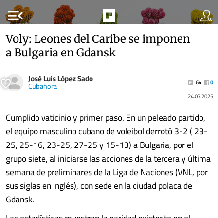
menu_open
Voly: Leones del Caribe se imponen
a Bulgaria en Gdansk
José Luis López Sado
64
0
Cubahora
24.07.2025
Cumplido vaticinio y primer paso. En un peleado partido,
el equipo masculino cubano de voleibol derrotó 3-2 ( 23-
25, 25-16, 23-25, 27-25 y 15-13) a Bulgaria, por el
grupo siete, al iniciarse las acciones de la tercera y última
semana de preliminares de la Liga de Naciones (VNL, por
sus siglas en inglés), con sede en la ciudad polaca de
Gdansk.
Las estadísticas muestran la paridad existente en el