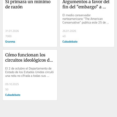
Si primara un mínimo 
Argumentos a favor del 
de razón
fin del "embargo" a 
Cuba desde una 
El medio conservador 
perspectiva de "Estados 
norteamericano “The American 
Conservative” publica este 25 de 
Unidos Primero"
enero un muy interesante artículo 
sobre las relaciones entre...
31.01.2026
26.01.2026
7000
40
Granma
Cubadebate
Cómo funcionan los 
circuitos ideológicos de 
la gran prensa 
El 2 de octubre el Departamento de 
corporativa y cómo 
Estado de los Estados Unidos circuló 
una nota no cifrada a todas sus 
magnifican las 
misiones, instándolas a socavar 
narrativas que sirven al 
activamente...
09.10.2025
poder
50
Cubadebate